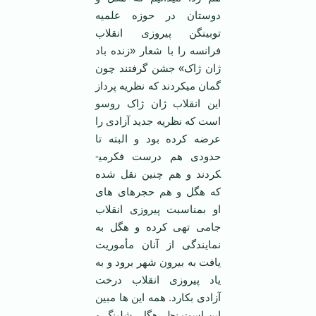
دوستان در حوزه علمیه
توبینگن پیروزی انقلاب
فرانسه را با شعار «زنده باد
ژان ژاک» جشن گرفتند چون
گمان می­کردند که نظریه پرداز
این انقلاب ژان ژاک روسو
است که نظریه جدید آزادی را
عرضه کرده بود و البته تا
حدودی هم درست فکرمی­
کردند و هم چنین نقل شده
که هگل و هم حجره­ای های
او بمناسبت پیروزی انقلاب
جامی تهی کرده و هگل به
نمایندگی از آنان مأموریت
یافت به بیرون شهر برود و به
یاد پیروزی انقلاب درخت
آزادی بکارد. همه این ها مبین
این است نظر هگل، شلینگ و