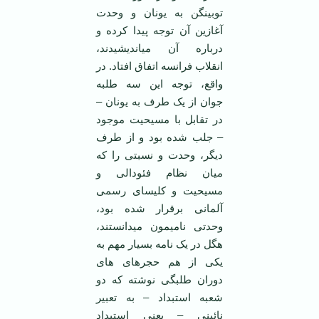
توبینگن به یونان و وحدت
آغازین آن توجه پیدا کرده و
درباره آن می­اندیشیدند،
انقلاب فرانسه اتفاق افتاد. در
واقع، توجه این سه طلبه
جوان از یک طرف به یونان –
در تقابل با مسیحیت موجود
– جلب شده بود و از طرف
دیگر، وحدت و نسبتی را که
میان نظام فئودالی و
مسیحیت و کلیسای رسمی
آلمانی برقرار شده بود،
وحدتی نامیمون می­دانستند،
هگل در یک نامه بسیار مهم به
یکی از هم حجره­ای های
دوران طلبگی نوشته که دو
شعبه استبداد – به تعبیر
نائینی – یعنی استبداد