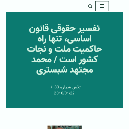
پرش
به
تفسیر حقوقی قانون
محتوا
اساسی، تنها راه
حاکمیت ملت و نجات
کشور است / محمد
مجتهد شبستری
تلاش شماره 33
2010/01/22