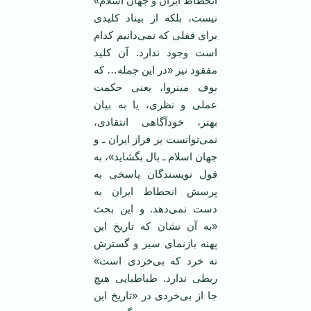
انحطاط ایران و جهان اسلام»
نیست، بلکه از بیناد کلیدی
برای قفلی که نمی‌دانیم کدام
است وجود ندارد. آن کلید
مفقود نیز «در این جمله… که
بوف مینروا، یعنی حکمت
عملی و نظری، یا به بیان
بهتر، خودآگاهی انتقادی،
نمی‌توانست بر فراز ایران ـ و
جهان اسلام ـ بال بگشاید»، به
قول نویسندگان پاسخی به
پرسش انحطاط ایران به
دست نمی‌دهد. و این بحث
«به آن نشان که تاریخ این
پهنه بازنمای سیر و گسترش
نه خرد که بی‌خردی است»
ربطی ندارد. طباطبایی هیچ
جا از بی‌خردی در «تاریخ این