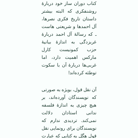
کتاب دوران ساز خود دربارۀ
روشنفکری که البته بیشتر
داستان تاریخ فکری نصر‌ها،
آل احمد‌ها و شریعتی هاست
ـ که رسالۀ آل احمد دربارۀ
غربزدگی به اندازۀ بیانیۀ
حزب کمونیست کارل
مارکس اهمیت دارد، اما
غربی‌ها دربارۀ آن با سکوت
توطئه کرده‌اند!
آن نقل قول، بویژه به صورتی
که نویسندگان آورده‌اند، بر
هیچ چیزی به اندازۀ فلسفه
ندانی استادان دلالت
نمی‌کند. تردیدی ندارم که
نویسندگان برای رونمایی نقل
قول هگل به کتابی که عبارت