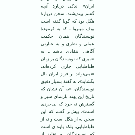
ایران» اندکی دربارۀ آنچه
گفتم بیندیشند. سخن دربارۀ
هگل بود که گویا گفته است
بوف مینروا ـ که به فرمودۀ
نویسندگان‌‌ همان حکمت
عملی و نظری و به عبارتی
آگاهی انتقادی باشد ـ به
تعبیری که نویسندگان بر زبان
طباطبایی جاری کرده‌اند،
«نمی‌تواند بر فراز ایران بال
بگشاید»، به گفتۀ بسیار دقیق
نویسندگان، «به آن نشان که
تاریخ این پهنه بازنمای سیر و
گسترش نه خرد که بی‌خردی
است». پیش‌تر گفتم که این
سخن نه از هگل است و نه از
طباطبایی، بلکه یاوه‌ای است
که نویسندگان به تقلید از