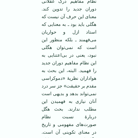
نظام مفاهیم درک عقلانی
دوران جدید را تدوین کند.
معنای این حرف آن نیست که
هگلی باید بود ـ به معنایی که
استاد ازل و حواریان
می‌فهمند ـ بلکه منظور این
است که نمی‌توان هگلی
نبود، یعنی در بی‌اعتنایی به
این نظام مفاهیم دوران جدید
را فهمید. البته، این بحث به
هواداران نظریۀ «دموکراسی
مقدم بر حقیقت» جز سر درد
نمی‌تواند بدهد و بدیهی است
آنان نیازی به فهمیدن این
مطلب ندارند. بحث هگل
دربارۀ نسبت نظام
صورت‌های مفهومی و تاریخ
در معنای تکوینی آن است.