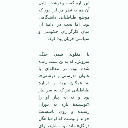
این باره گفت و نوشت، دلیل
آن هم به نظر من این بود که
موضع طباطبایی دانشگاهی
بود، اما بحث در ادامۀ آن
میان کارگزاران حکومتی و
سیاسی جریان پیدا کرد.
با مغلوبه شدن جنگ،
سروش، که به بن بست رانده
شده بود، در مقاله‌ای با
عنوان «درستی و درشتی»،
به همگان پرید و دربارۀ
طباطبایی نیز که نه سر پیاز
بود و نه ته پیاز او را
«نویسندۀ تازه به دوران
رسیده و روی ناشسته»
خواند و نوشت که او «با هگل
در گل» مانده و… شاید، برای