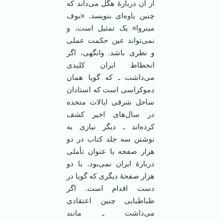
از آن دربارۀ هگل می‌داند که
چنین یاوه‌ای بنویسد. «بوف
مینروا» یک تمثیل است، و
نمی‌تواند عین حکمت عملی
و نظری باشد. وانگهی، اگر
انحطاط ایران کلیدی
می‌داشت ـ که گویا‌‌ همان
دموکراسی است که استادان
ساحل شرقی ایالات متحده
در سال‌های اخیر کشف
کرده‌اند ـ دیگر نیازی به
نوشتن سه جلد کتاب در دو
هزار صفحه با عنوان تأملی
دربارۀ ایران نمی‌بود. با دو
هزار صفحۀ دیگری که گویا در
دست اقدام است. اگر
طباطبایی چنین اعتقادی
می‌داشت ـ مانند