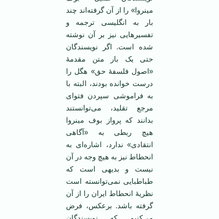
مینروا» را از آن گرفته‌اند چند
بار به انگلیسی ترجمه و
تفسیرهایی نیز بر آن نوشته
شده است. اگر نویسندگان
حتی یک بار متن مقدمۀ
«اصول فلسفۀ حق» هگل را
درست خوانده بودند، البته با
به فراموشی سپردن فتوای
مرجع تقلید، می‌توانستند
بدانند که پرواز بوف مینروا
هیچ ربطی به «آگاهی
انتقادی» ندارد، اشاره‌ای به
انحطاط نیز به هیچ وجه در آن
نیست و بدیهی است که
طباطبایی نمی‌توانسته است
نظریۀ انحطاط ایران را از آن
گرفته باشد. برعکس، فرض
می‌کنیم که نویسندگان