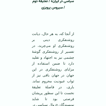
سیاسی در ایران» / تعلیقۀ دوم
/ سیروس پرویزی
‌
از آنجا که، به هر حال، دیانت
روشنفکری دینی بر
روشنفکری او می‌چربد، در
تفسیر از روشنفکری گوشۀ
چشمی نیز به اجتهاد و تقلید
دارد تا ضمن استفاده از
مزایای روشنفکری در این
جهان در جهان باقی نیز از
ثواب عبودیت محروم نماند.
باری، در فاصلۀ تعلیقۀ
نخست تا این سطور پریشان
فرصتی بود تا شاید
نویسندگان «زوال سیاسی در