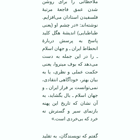
ملاحظاتی را برای روشن
شدن عمق فاجعۀ مرتبۀ
فلسفیدن استادان می‌افزایم.
نوشته‌اند: «در چشم او (یعنی
طباطبایی) اندیشۀ هگل کلید
پاسخ به پرسش دربارۀ
انحطاط ایران ـ و جهان اسلام
ـ را در این جمله به دست
می‌دهد که بوف مینروا، یعنی
حکمت عملی و نظری، یا به
بیان بهتر، خودآگاهی انتقادی،
نمی‌توانست بر فراز ایران ـ و
جهان اسلام ـ بال بگشاید، به
آن نشان که تاریخ این پهنه
بازنمای سیر و گسترش نه
خرد که بی‌خردی است.»
گفتم که نویسندگان، به تقلید