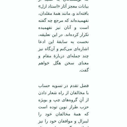
بیانات معجز آثار «استاد ازل»
بافته‌اند و، مانند همۀ مقلدان،
نفهمیده‌اند که مرجع چه گفته
است و آنان نیز نفهمیده
تکرار کرده‌اند. در این تعلیقه،
نخست به سابقۀ این ادعا
اشاره‌ای می‌کنم و آن‌گاه نیز
چند جمله‌ای دربارۀ مقام و
معنای سخن هگل خواهم
گفت.
فضل تقدم در تسویه حساب
با مخالفان از راه شعار دادن
از آنِ گروه‌های چپ و بویژه
حزب طراز نوین توده است
که همۀ مخالفان خود را
لیبرال و موافقان خود را نیز