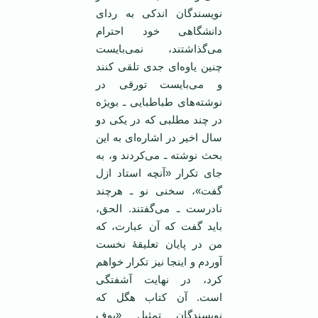
نویسندگان اندکی به ردای
دانشگاهی خود احترام
می‌گذاشتند، نمی‌بایست
چنین یاوه‌ای جدی تلقی کنند
و می‌بایست تورقی در
نوشته‌های طباطبایی ـ بویژه
در چند مطلبی که در یکی دو
سال اخیر در اشاره‌ای به این
بحث نوشته ـ می‌کردند و، به
جای تکرار «آنچه استاد ازل
گفت»، سخنی نو ـ هرچند
نادرست ـ می‌گفتند. الحق،
باید گفت که آن عبارت، که
من در پایان تعلیقۀ نخست
آوردم و اینجا نیز تکرار خواهم
کرد، در ‌‌نهایت آشفتگی
است. آن کتاب هگل که
نویسندگان تمثیل «بوف