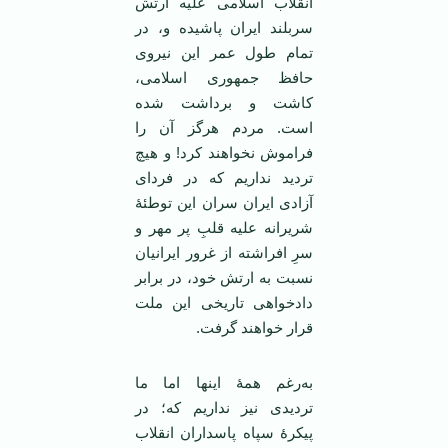
انقلاب اسلامی علیه ارتش
سربلند ایران پاشیده و، در
تمام طول عمر این نیروی
حافظ جمهوری اسلامی،
کاشت و برداشت شده
است. مردم هرگز آن را
فراموش نخواهند کرد! و هیچ
تردید نداریم که در فردای
آزادی ایران سران این توطئۀ
شریرانه علیه قلبِ پر مهر و
سرِ افراشته از غرور ایرانیان
نسبت به ارتش خود، در برابر
دادخواهی تاریخی این ملت
قرار خواهند گرفت.
به‌رغم همۀ اینها اما ما
تردیدی نیز نداریم که؛ در
پیکرۀ سپاه پاسداران انقلاب