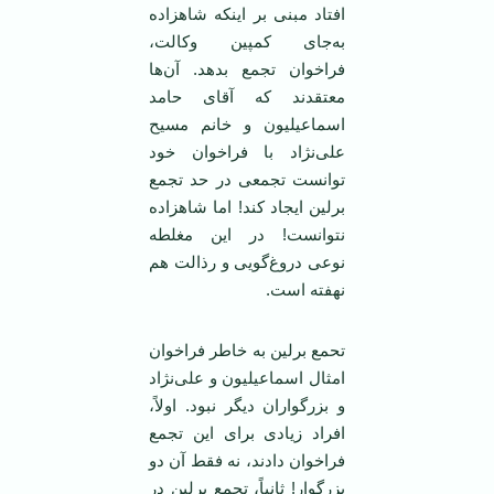
افتاد مبنی بر اینکه شاهزاده
به‌جای کمپین وکالت،
فراخوان تجمع بدهد. آن‌ها
معتقدند که آقای حامد
اسماعیلیون و خانم مسیح
علی‌نژاد با فراخوان خود
توانست تجمعی در حد تجمع
برلین ایجاد کند! اما شاهزاده
نتوانست! در این مغلطه
نوعی دروغ‌گویی و رذالت هم
نهفته است.
تحمع برلین به خاطر فراخوان
امثال اسماعیلیون و علی‌نژاد
و بزرگواران دیگر نبود. اولاً،
افراد زیادی برای این تجمع
فراخوان دادند، نه فقط آن دو
بزرگوار! ثانیاً، تجمع برلین در