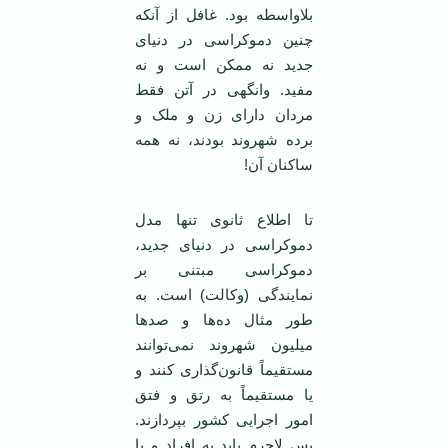
بلاواسطه بود. غافل از آنکه
چنین دموکراسی در دنیای
جدید نه ممکن است و نه
مفید. وانگهی در آتن فقط
مردان دارای زن و ملک و
برده شهروند بودند، نه همه
ساکنان آن!
تا اطلاع ثانوی تنها مدل
دموکراسی در دنیای جدید،
دموکراسی مبتنی بر
نمایندگی (وکالت) است. به
طور مثال ده‌ها و صدها
میلیون شهروند نمی‌توانند
مستقیماً قانون‌گذاری کنند و
یا مستقیماً به رتق و فتق
امور اجرایی کشور بپردازند.
پس لاجرم باید به افراد و یا