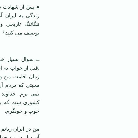
● پس از شهادت شه
زندگی به ایران آم
تنگاتنگ تاریخی و
توصیف می کنید؟
ــ سوال بسیار خو
.قبل از جواب به ا
زمان اقامت من و 
محبتی که مردم آن 
نمی برم. خداوند ک
کشوری ست که بسی
خوب و خونگرم.
من در ایران زبانم
آن دیار در من جوا