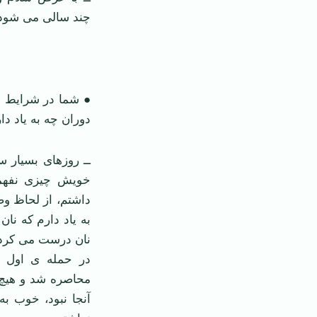
چند سالی می شود 
● شما در شرایط سخ
دوران چه به یاد دا
ــ روزهای بسیار س
خویش چیزی نفهمی
داشتم، از لحاظ وض
به یاد دارم که نا
نان درست می کرد
در حمله ی اول طا
محاصره شد و هیچ 
آنجا نبود، خوب به