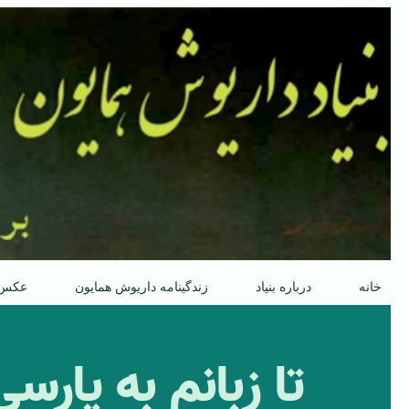
پرش
به
محتوا
خانه
درباره بنیاد
زندگینامه داریوش همایون
عکس
تا زبانم به پار