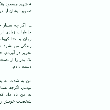
● شهید مسعود هنگا
تصویر ایشان آیا د
ــ اگر چه بسیار 
خاطرات زیادی از ای
زمان و حتا کهول
زندگی من نشود. ش
تحریر در آوردم. ح
یک پدر را از دست 
دست دادم.
من به شدت به پد
بودیم، اگرچه بسی
به من یاد داد ک
شخصیت خویش را 