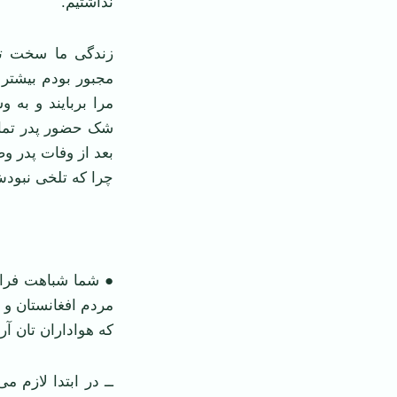
نداشتیم.
زندگی ما سخت تر 
مجبور بودم بیشتر 
مرا بربایند و به 
شک حضور پدر تمام
بعد از وفات پدر و
چرا که تلخی نبودش
● شما شباهت فراوا
مردم افغانستان و ا
که هواداران تان آ
ــ در ابتدا لازم 