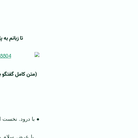
تا زبانم به
(متن کامل گفتگو ب
● با درود. نخست از
ــ با عرض سلام و