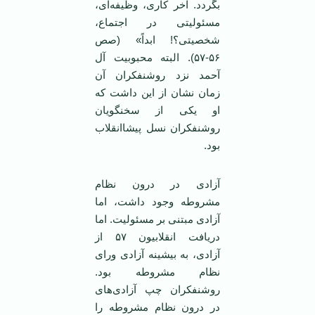
بگردد. آخر کاری، وظیفه‌ای،
مسئولیتی در اجتماع،
شخصیتی؟! ابداً» (صص
۵۶-۵۷). البته محبوبیت آل
آحمد نزد روشنفکران آن
زمان نشان از این داشت که
او یکی از سخنگویان
روشنفکران نسل پیشاانقلاب
بود.
آزادی در درون نظام
مشروطه وجود داشت، اما
آزادی مبتنی بر مسئولیت. اما
دریافت انقلابیون ۵۷ از
آزادی، به بیشینه آزادی ورای
نظام مشروطه بود.
روشنفکران چپ آزادی‌های
در درون نظام مشروطه را