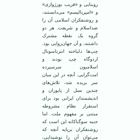
روبنایی و «فریب بورژوازی»
و «امپریالیسم» می‌دانستند،
و روشنفکران اسلامی آن را
ضداسلام و شریعت. هر دو
گروه یک نقطه مشترک
داشتند، و آن جهان‌روایی بود.
چپ‌ها دلباخته انترناسونال
اردوگاه چپ بودند و
اسلامیون سرسپرده
امت‌گرایی. آنچه در این میان
سر بریده شد، تلاش‌های
چندین نسل از پایوران و
اندیشمندان ایرانی بود برای
استقرار نظام مشروطه
مبتنی بر مفهوم ملت. اما
جنبه سوگناکانه این است که
روشنفکران برپایه آنچه که
می‌توان آن را نوشیدایی،