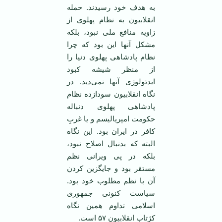
به هدف خود رسیدند. حمله
انقلابیون به نظام پهلوی از
زاویه منافع ملی نبود، بلکه
مشکل آنها این بود که چرا
نظام پادشاهی پهلوی دنیا را
از منظر شیشه کبود
ایدئولوژی آنها نمی‌دید. در
نگاه انقلابیون سودازده نظام
پادشاهی پهلوی دنباله
حکومت امپریالیسم و یا غربِ
کافر در ایران بود. این نگاه
البته که بدنبال اصلاح نبود،
بلکه در پی ویرانی نظم
مستقر بود و جایگزین کردن
آن با نظم مطلوب خود بود.
سیاست کنونی جمهوری
اسلامی تداوم همین نگاه
کژتاب انقلابیون ۵۷ است.