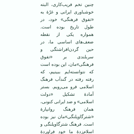
چنین تخم فریب‌کاری، البته
خوشباوری ایرانی و غرّۀ به
«تفوق فرهنگی» خود، در
طول تاریخ بوده است.
همواره یکی از نقطه‌
ضعف‌های اساسی ما، در
حین گردن‌افراشتگی و
سربلندی بر «تفوق
فرهنگی»‌مان، این بوده است
که نتوانسته‌ایم ببینیم، که
رفته رفته در گندآب فرهنگ
اسلامی فرو می‌رویم. بستر
آمادۀ تشکیل «دولت
اسلامی» و ضد ایرانی کنونی،
همان فرهنگ روانپارۀ
«شترگاوپلنگی»‌مان نیز بوده
است. فرهنگ شترگاوپلنگی و
اسلام‌زدۀ ما خود فراوردۀ