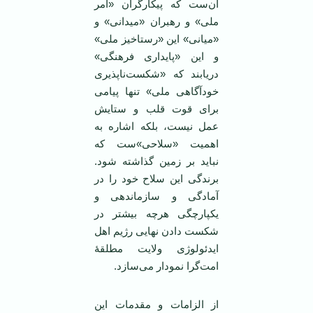
آن‌ست که پیکارگران «امر
ملی» و رهبران «میدانی» و
«میانی» این «رستاخیز ملی»
و این «پایداری فرهنگی»
دریابند که «شکست‌ناپذیری
خودآگاهی ملی» تنها پیامی
برای قوت قلب و ستایش
عمل نیست، بلکه اشاره به
اهمیت «سلاحی»‌ست که
نباید بر زمین گذاشته شود.
برندگی این سلاح خود را در
آمادگی و سازماندهی و
یکپارچگی هرچه بیشتر در
شکست دادن نهایی رژیم اهل
ایدئولوژی ولایت مطلقۀ
امت‌گرا نمودار می‌سازد.
از الزامات و مقدمات این