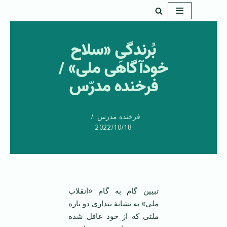
پرش
به
بُرندگیِ «سلاح
محتوا
خودآگاهی ملی» /
فرخنده مدرّس
فرخنده مدرس
2022/10/18
تبیین گام به گام «انقلاب
ملی» به نشانۀ بیداری دو باره
ملتی‌ که از خود غافل شده