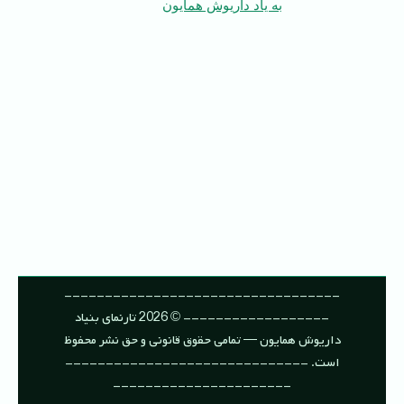
به یاد داریوش همایون
----------------------------------
------------------ © 2026 تارنمای بنیاد
داریوش همایون — تمامی حقوق قانونی و حق نشر محفوظ
است. ------------------------------
----------------------