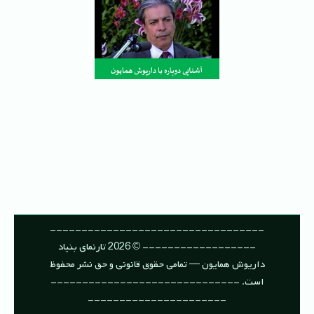
----------------------------------
------------------ © 2026 تارنمای بنیاد
داریوش همایون — تمامی حقوق قانونی و حق نشر محفوظ
است. ------------------------------
----------------------