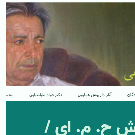
دگان
آثار داریوش همایون
دکترجواد طباطبایی
محمدعل
وهش ح. م. ای /