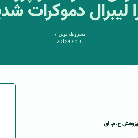
 لیبرال دموکرات شد
مشروطه نوین
2012/06/03
 پژوهش ح. م. ای