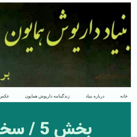
پرش
به
محتوا
خانه
درباره بنیاد
زندگینامه داریوش همایون
عکس
بخش 5 /