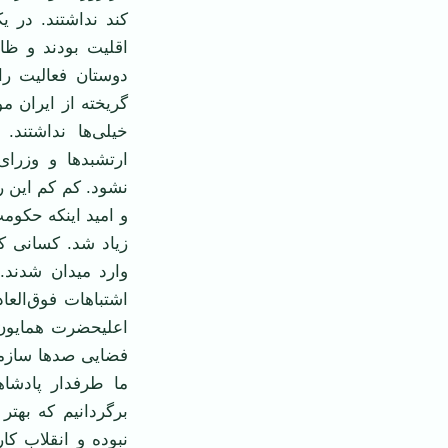
کند نداشتند. در 
اقلیت بودند و ظا
دوستان فعالیت را
گریخته از ایران مو
خیلی‌ها نداشتند
ارتشبد‌ها و وزر
نشود. کم کم این رو
و امید اینکه حکوم
زیاد شد. کسانی که
وارد میدان شدند.
اشتباهات فوق‌العا
اعلیحضرت همایون 
فضایی صد‌ها سازما
ما طرفدار پادشا
برگردانیم که بهتر
نبوده و انقلاب کا