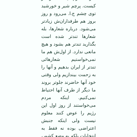
کیست. پرچم شیر و خورشید
توی چشم ج.ا. می‌رود و روز
بروز هم طرفداران‌ش زیادتر
می‌شود. درباره شعارها، بله
شعارها تندتر شده است
بگذارید تندتر هم بشود و هیچ
مانعی ندارد. از اول‌ش هم ما
نمی‌خواستیم شعارهائی
تندتر از ایران بدهیم و آنها را
به زحمت بیندازیم ولی وقتی
خود آنها حاضرند جلوتر بروند
ما دیگر از طرف آنها احتیاط
نمی‌کنیم. اینکه مردم
می‌خواستند از روز اول این
رژیم را عوض کنند معلوم
نیست ولی اینکه جنبش
اعتراضی بوده نه فقط به
انتخابات بلکه به وضع کشور،