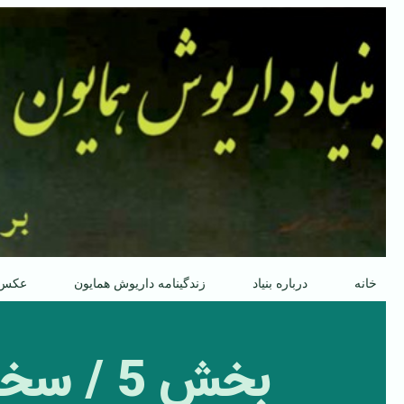
پرش
به
محتوا
خانه
درباره بنیاد
زندگینامه داریوش همایون
عکس
بخش 5 /