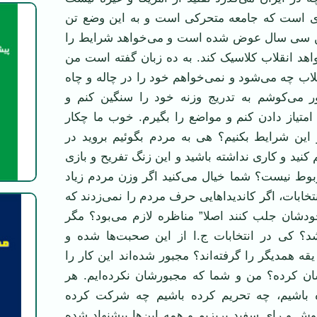
ی است که جامعه متحرکی است و به این وضع تن
ین سی سال عوض شده است و می‌خواهد شرایط را
واهد انقلاب کلاسیک کند. به ده زبان گفته است من
قلاب چه می‌شود و نمی‌خواهم خود را در چاله و چاه
ر می‌کوشم به تدریج وزنه خود را سنگین کنم و
ه امتیاز دادن کنم و مواضع را بگیرم. خوب ما چکار
ر این شرایط بکنیم؟ هی به مردم بگوئیم بروید در
م کنید و کاری نداشته باشید و این زنگ تفریح و بازی
وط نیست؟ شما خیال می‌کنید اگر وزن مردم زیاد
تخابات، اگر کاندیداهایی حرف مردم را نمی‌زدند که
ودشان جلب کنند اصلا” مناظره لازم می‌بود؟ مگر
شد؟ کی در انتخابات ج.ا از این صحبت‌ها شده و
یقه همدیگر را گرفته‌اند؟ مجبور شده‌اند این کار را
ان کرده؟ من و شما که مجبورشان نکرده‌ایم. هر
ده باشیم، چه تحریم کرده باشیم چه شرکت کرده
وش و رای سفید بریزیم و همه این‌ها پیشنهاد شده