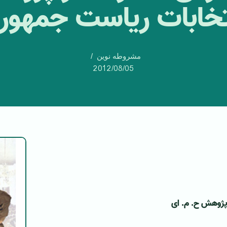
تخابات ریاست جمهور
مشروطه نوین
2012/08/05
 پژوهش ح. م. ای