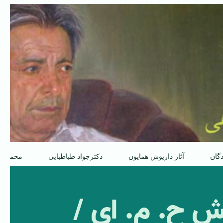
دگان
آثار داریوش همایون
دکترجواد طباطبایی
محمدعل
وهش ح. م. ای /