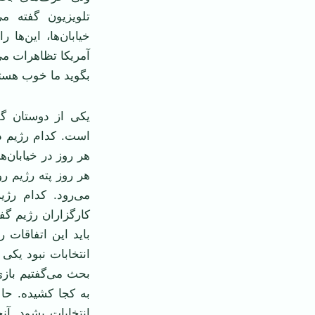
تلویزیون گفته م
خیابان‌ها، این‌ها 
آمریکا تظاهرات می
بگوید ما خوب هست
یکی از دوستان گف
است. کدام رژیم دیک
هر روز در خیابان‌
هر روز پته رژیم ر
می‌رود. کدام رژی
کارگزاران رژیم گف
باید این اتفاقات 
انتخابات نبود یکی 
بحث می‌گفتیم بازی
به کجا کشیده. حا
انتخابات بشود. آن