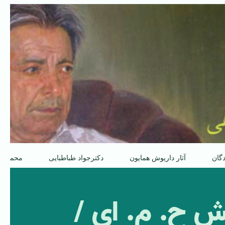
دگان
آثار داریوش همایون
دکترجواد طباطبایی
محمدعل
وهش ح. م. ای /