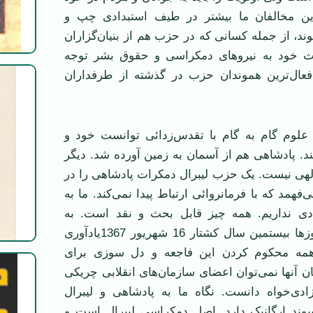
رین مخالفان ما بیشتر در طیف استبدادی چپ و
، از جمله کسانی که در حزب هم از بنیان‌گزاران
بحث خود به نیرو‌های دمکراسی و حقوق بشر توجه
فعال‌ترین هموندان حزب در گذشته از طرفداران
علوم گام به گام با تقدس‌زدائی توانست خود و
د. پادشاهی هم از آسمان به زمین آورده شد. دیگر
لهی نیست. یک حزب لیبرال دمکرات پادشاهی را در
همد که با فرمانروائی ارتباط پیدا نمی‌کند. ما به
دی نداریم. همه چیز قابل بحث و نقد است. به
عنوان مثال این روز‌ها بیستمین سال کشتار 16 شهریور 1367یادآوری
همه محکوم کردن این فاجعه و دل سوزی برای
گان آنها نمی‌توان اعضای سازمان‌های انقلابی چریکی
ادی‌خواه دانست. نگاه ما به پادشاهی و لیبرال
وند ارگانیک دارد. اصل دمکراسی لیبرال است و