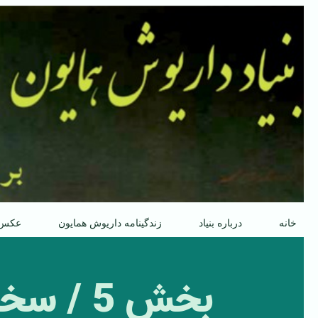
پرش
به
محتوا
خانه
درباره بنیاد
زندگینامه داریوش همایون
عکس
بخش 5 /