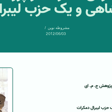
شاهی و یک حزب لیبر
مشروطه نوین
2012/06/03
 پژوهش ح. م. ای
ک حزب لیبرال دمکرات