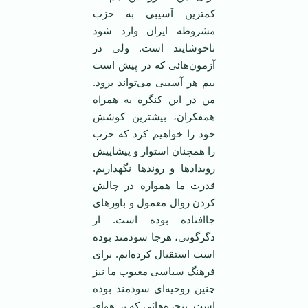
کمترین آسیبی به حزب
مشروطه ایران وارد شود
ناخوشایند است. ولی در
آزمون‌هائی که در پیش است
بیم هر آسیبی می‌تواند برود.
من در این کنگره به همراه
همفکران، بیشترین کوشش
خود را خواهیم کرد که حزب
را همچنان استوار و پیشاپیش
رویدادها و روندها نگهداریم.
قدرت ما همواره در چالش
کردن روال معمول و باورهای
جاافتاده بوده است. از
دگرگونی، هرجا سودمند بوده
است استقبال کرده‌ایم. برای
فرهنگ سیاسی معیوب ما نیز
چنین روحیه‌ای سودمند بوده
است. پنجره‌هائی که بر هوای