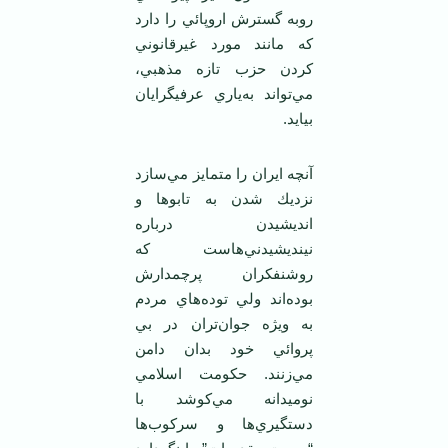
روبه گسترش اروپائي را دارد
كه مانند مورد غيرقانوني
كردن حزب تازه مذهبي،
مي‌تواند به‌ياري عرفيگرايان
بيايد.
آنچه ايران را متمايز مي‌سازد
نزديك شدن به تابوها و
انديشيدن درباره
نينديشيدني‌هاست كه
روشنفكران پرچمدارش
بوده‌اند ولي توده‌هاي مردم
به ويژه جوان‌تران در بي
پروائي خود بدان دامن
مي‌زنند. حكومت اسلامي
نوميدانه مي‌كوشد با
دستگيري‌ها و سركوب‌ها