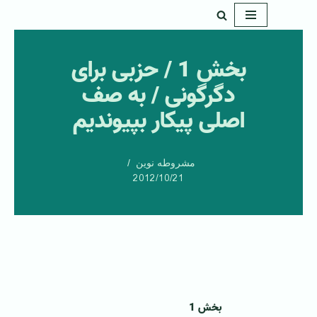
پرش
به
بخش 1 / حزبی برای
محتوا
دگرگونی / به صف
اصلی پيكار بپيونديم
مشروطه نوین
2012/10/21
بخش 1