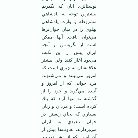
نوستالژي آنان كه بگذريم
بيشترين توجه به پادشاهي
مشروطه و وارث پادشاهي
پهلوي را در ميان جوان‌ترها
مي‌توان يافت. آنها ممكن
است از نگريستن بر آنچه
ايران پيش از اين نكبت
مي‌بود آغاز كنند ولي بيشتر
علاقه‌شان به چيزي است كه
امروز مي‌بينند و مي‌شنوند:
مرد جواني كه از امروز و
آينده مي‌گويد و خود را از
گذشته نه تنها آزاد كه پاك
كرده است؛ و مردان و زنان
بسياري كه بجاي زيستن در
جهان تبعيدي به ايران
مي‌پردازند. تفاوت‌ها بيش از
آن است كه از ذهن نوجوي