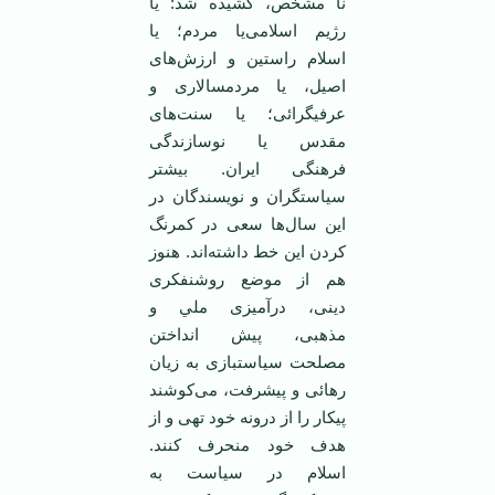
نا مشخص، كشيده شد: يا
رژيم اسلامی‌يا مردم؛ يا
اسلام راستين و ارزش‌های
اصيل، يا مردمسالاری و
عرفيگرائی؛ يا سنت‌های
مقدس يا نوسازندگی
فرهنگی ايران. بيشتر
سياستگران و نويسندگان در
اين سال‌ها سعی در کمرنگ
كردن اين خط داشته‌اند. هنوز
هم از موضع روشنفكری
دينی، درآميزی ملي و
مذهبی، پيش انداختن
مصلحت سياستبازی به زيان
رهائی و پيشرفت، می‌كوشند
پيكار را از درونه خود تهی و از
هدف خود منحرف كنند.
اسلام در سياست به