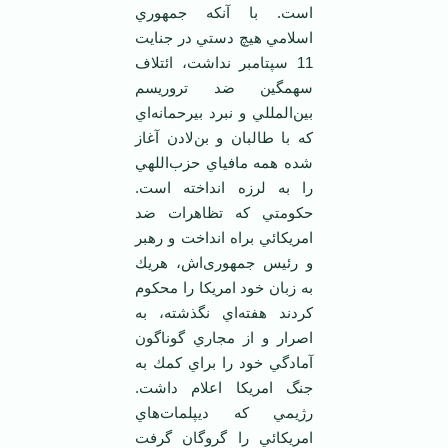
است. با آنكه جمهوري
اسلامي هيچ دستي در جنايت
11 سپتامبر نداشت، ائتلاف
سهمگين ضد تروريسم
بين‌المللي و نبرد بيرحمانه‌اي
كه با طالبان و بن‌لادن آغاز
شده همه مافياي حزب‌اللهي
را به لرزه انداخته است.
حكومتي كه تظاهرات ضد
امريكائي براه انداخت و رهبر
و رئيس جمهوری‌اش، هريك
به زبان خود امريكا را محكوم
كردند هفته‌اي نگذشته، به
اصرار و از مجاري گوناگون
آمادگي خود را براي كمك به‌
جنگ امريكا اعلام داشت.
رژيمي كه ديپلمات‌هاي
امريكائي را گروگان گرفت