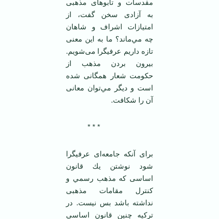
مقدسات و تابوهای مذهبی
به آزادی سخن گفت، از
امتيازات اشراف و شاهان
چه مي‌ماند؟ ما به اين معنی
تازه داريم عرفيگرا می‌شويم.
بيرون بردن مذهب از
حكومت شعار همگانی شده
است و ديگر مي‌توان معانی
آن را شكافت.
* * *
برای آنكه جامعه‌ای عرفيگرا
شود نوشتن يك قانون
اساسی كه مذهب رسمي و
كنترل مقامات مذهبی
نداشته باشد بس نيست. در
تركيه چنين قانون اساسي