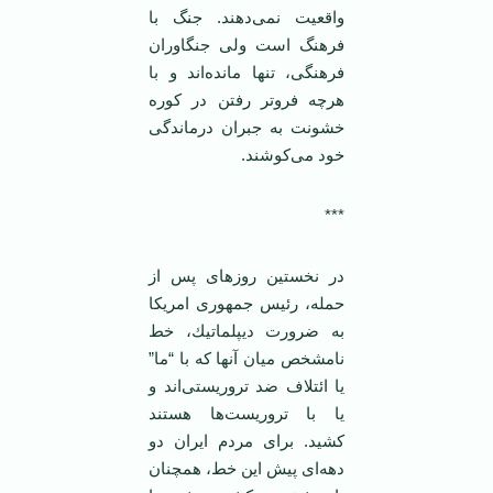
واقعيت نمی‌دهند. جنگ با
فرهنگ است ولی جنگاوران
فرهنگی، تنها مانده‌اند و با
هرچه فروتر رفتن در كوره
خشونت به جبران درماندگی
خود می‌كوشند.
***
در نخستين روزهای پس از
حمله، رئيس جمهوری امريكا
به ضرورت ديپلماتيك، خط
نامشخص ميان آنها كه با “ما”
يا ائتلاف ضد تروريستی‌اند و
يا با تروريست‌ها هستند
كشيد. برای مردم ايران دو
دهه‌ای پيش اين خط، همچنان