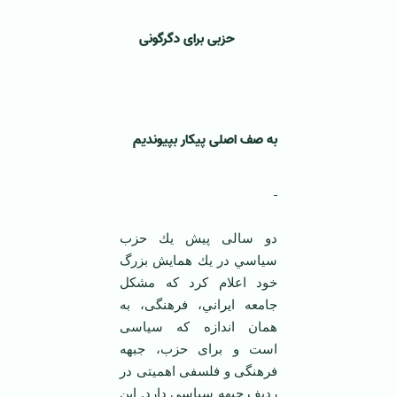
حزبی برای دگرگونی
به صف اصل
ی
پيكار بپيونديم
دو سالی پيش يك حزب
سياسي در يك همايش بزرگ
خود اعلام كرد كه مشكل
جامعه ايراني، فرهنگی، به
همان اندازه كه سياسی
است و برای حزب، جبهه
فرهنگی و فلسفی اهميتی در
رديف جبهه سياسی دارد. اين