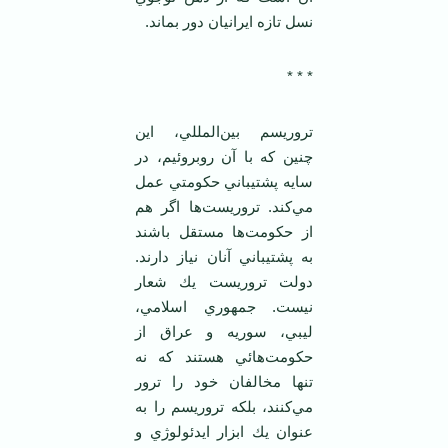
نسل تازه ايرانيان دور بماند.
* * *
تروريسم بين‌المللي، اين
چنين كه با آن روبروئيم، در
سايه پشتيباني حكومتي عمل
مي‌كند. تروريست‌ها اگر هم
از حكومت‌ها مستقل باشند
به پشتيباني آنان نياز دارند.
دولت تروريست يك شعار
نيست. جمهوري اسلامي،
ليبي، سوريه و عراق از
حكومت‌هائي هستند كه نه
تنها مخالفان خود را ترور
مي‌كنند، بلكه تروريسم را به
عنوان يك ابزار ايدئولوژي و