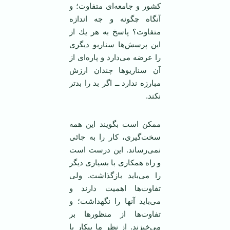
كشور و جامعه‌ای متفاوت؛ و
آنگاه چگونه و چه اندازه
متفاوت؟ پاسخ به هر يك از
اين پرسش‌ها سناريو ديگری
را عرضه می‌دارد و پاره‌ای از
آن سناريوها چندان ارزش
مبارزه ندارد ــ اگر بد را بدتر
نكند.
ممكن است بگويند اين همه
سخت‌گيری، كار را به جائی
نمی‌رساند. اين درست است
و راه همكاری با بسياری ديگر
را می‌بايد بازگذاشت. ولی
تفاوت‌ها اهميت دارند و
می‌بايد آنها را نگهداشت؛ و
تفاوت‌ها از منظورها بر
مي‌خيزند. از نظر ما پيكار با