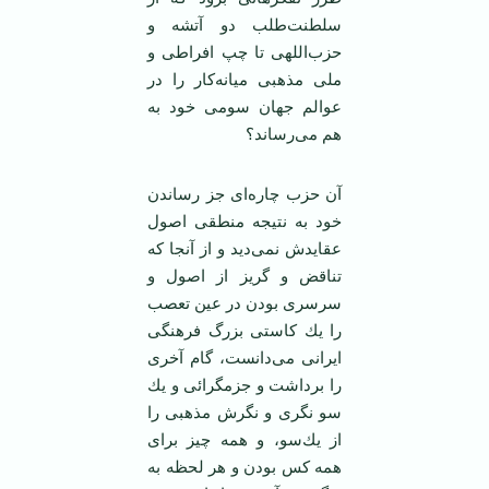
سلطنت‌طلب دو آتشه و
حزب‌اللهی تا چپ افراطی و
ملی مذهبی ميانه‌كار را در
عوالم جهان سومی ‌خود به
هم می‌رساند؟
آن حزب چاره‌ای جز رساندن
خود به نتيجه منطقی اصول
عقايدش نمی‌ديد و از آنجا كه
تناقض و گريز از اصول و
سرسری بودن در عين تعصب
را يك كاستی بزرگ فرهنگی
ايرانی می‌دانست، گام آخری
را برداشت و جزمگرائی و يك
سو نگری و نگرش مذهبی را
از يك‌سو، و همه چيز برای
همه كس بودن و هر لحظه به