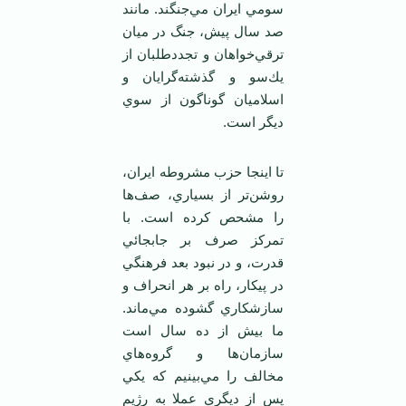
سومي ايران مي‌جنگند. مانند
صد سال پيش، جنگ در ميان
ترقي‌خواهان و تجددطلبان از
يك‌سو و گذشته‌گرايان و
اسلاميان گوناگون از سوي
ديگر است.
تا اينجا حزب مشروطه ايران،
روشن‌تر از بسياري، صف‌ها
را مشحص كرده است. با
تمركز صرف بر جابجائي
قدرت، و در نبود بعد فرهنگي
در پيكار، راه بر هر انحراف و
سازشكاري گشوده مي‌ماند.
ما بيش از ده سال است
سازمان‌ها و گروه‌هاي
مخالف را مي‌بينيم كه يكي
پس از ديگري عملا به رژيم