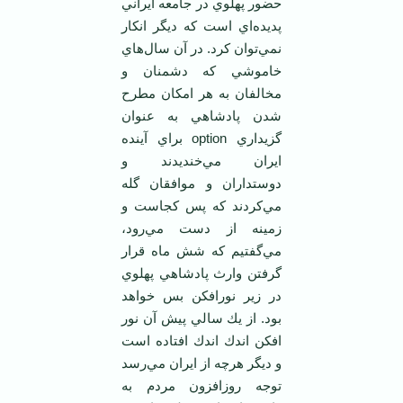
حضور پهلوي در جامعه ايراني
پديده‌اي است كه ديگر انكار
نمي‌توان كرد. در آن سال‌هاي
خاموشي كه دشمنان و
مخالفان به هر امكان مطرح
شدن پادشاهي به عنوان
گزيداري option براي آينده
ايران مي‌خنديدند و
دوستداران و موافقان گله
مي‌كردند كه پس كجاست و
زمينه از دست مي‌رود،
مي‌گفتيم كه شش ماه قرار
گرفتن وارث پادشاهي پهلوي
در زير نورافكن بس خواهد
بود. از يك سالي پيش آن نور
افكن اندك اندك افتاده است
و ديگر هرچه از ايران مي‌رسد
توجه روزافزون مردم به