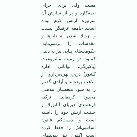
هست ولی براي اجرای
نيمه‌كاره و پر از سازش آن
سرنيزه ارتش لازم بوده
است. جامعه عرفيگرا نيست
و نزديك شدن به تابوها و
مقدسات را برنمي‌تابد.
حكومت‌های پياپی نيز به دليل
كمبود در زمينه مشروعيت
(پاكيزگي، توانائي اداره
كشور) درپي بهره‌برداري از
مذهب بوده‌اند و آزادي گفتار
را به سود متعصبان مذهبي
محدود كرده‌اند. تركيه
فرهمندي ديرپاي آتاتورك و
حيثيت ارتش خود را داشته
است و دست‌كم قانون
اساسي‌اش را حفظ كرده
است اكنون نيز پيوندهاي