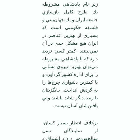
زير نام پادشاهي مشروطه
يك طرح كامل بازسازي
جامعه ايران و يك جهان‌بيني و
فلسفه حكومتي است كه
بسياري از بهترين عناصر در
ايران هيچ مشكل جدي در آن
نمي‌بيننند. كمتر كسي ترديد
دارد كه با پادشاهي مشروطه
مي‌توان بهترين نيروي انساني
را براي اداره كشور گردآورد و
با كمترين دشواري چرخ‌ها را
به گردش انداخت. جايگزينان
با ربط ديگر شايد باشند ولي
يافتن‌شان آسان نيست.
برخلاف انتظار بسيار كسان،
از نمايندگان نسل
سالخورده‌تر و درد اشتياق و