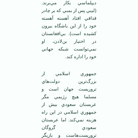
ديپلماسي بكار مي‌برند.
(ليبي پس از بمبي كه بر چادر
قذافي افتاد آهسته آهسته
خود را از اين باشگاه بيرون
كشيده است). بي‌افغانستان
در اختيار بن‌لادن، او
نمي‌توانست شبكه حهاني
خود را اداره كند.
جمهوري اسلامي از
بزرگ‌ترين دولت‌هاي
تروريست جهان است و
مسلما هيچ رژيمي مگر
عربستان سعودي بيش از
جمهوري اسلامي در اين راه
هزينه نمي‌كند. اما عربستان
سعودي گروگان
تروريست‌هاست و بازيگر