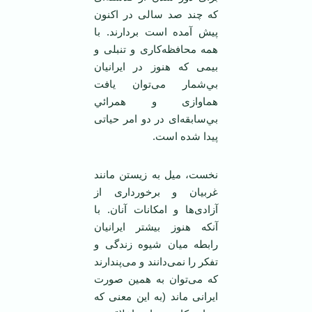
كه چند صد سالی در اكنون
پيش آمده است بردارند. با
همه محافظه‌كاری و تنبلی و
بيمی ‌كه هنوز در ايرانيان
بي‌شمار می‌توان يافت
هماوازی و همرائي
بي‌سابقه‌ای در دو امر حياتی
پيدا شده است.
نخست، ميل به زيستن مانند
غربيان و برخورداری از
آزادی‌ها و امكانات آنان. با
آنكه هنوز بيشتر ايرانيان
رابطه ميان شيوه زندگی و
تفكر را نمی‌دانند و می‌پندارند
که می‌توان به همين صورت
ايرانی ماند (به اين معنی كه