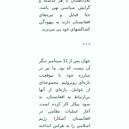
تجددطلبان با هر گذشته و
گرايش سياسي تهي باشد.
حتا قبايل و تيره‌هاي
افغانستان دارند به بيهودگي
كشاكشهاي خود پي مي‌برند.
* * *
جهان پس از 11 سپتامبر ديگر
آن نيست كه بود. ما نيز در
مبارزه خود با موقعيت
تازه‌اي روبروئيم. مجموعه‌اي
از عوامل، پاره‌اي از آنها
بي‌ارتباط به افغانستان، به
سود پيكار كار كرده است.
آغاز عمليات نظامي در
افغانستان آشكارا رژيم
اسلامي را به هراس انداخته