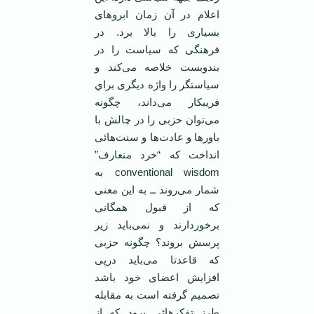
اعلام در آن زمان ابروهای
بسياری را بالا برد. در
فرهنگی كه سياست را در
بندوبست خلاصه می‌كند و
سياستگر را واژه ديگری براي
فريبكار می‌داند، چگونه
می‌توان حزبی را در چالش با
باورها و عادت‌ها و سنت‌هائی
انداخت كه “خرد متعارف”
conventional wisdom به
شمار می‌روند ــ به اين معنی
كه از قبول همگانی
برخوردارند و نمی‌بايد زير
پرسش بروند؟ چگونه حزبی
كه قاعدتا می‌بايد درپی
افزايش اعضای خود باشد
تصميم گرفته است به مقابله
طرز تفكرهائی برود كه از