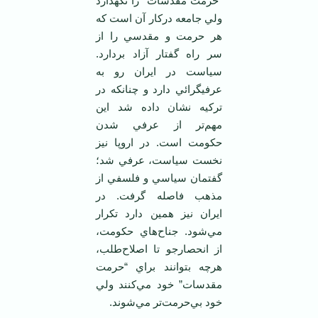
“حرمت مقدسات” را نگهدارد
ولي جامعه دركار آن است كه
هر حرمت و مقدسي را از
سر راه گفتار آزاد بردارد.
سياست در ايران رو به
عرفيگرائي دارد و چنانكه در
تركيه نشان داده شد اين
مهم‌تر از عرفي شدن
حكومت است. در اروپا نيز
نخست سياست، عرفي شد؛
گفتمان سياسي و فلسفي از
مذهب فاصله گرفت. در
ايران نيز همين دارد تكرار
مي‌شود. جناح‌هاي حكومت،
از انحصارجو تا اصلاح‌طلب،
هرچه بتوانند براي “حرمت
مقدسات” خود مي‌كنند ولي
خود بي‌حرمت‌تر مي‌شوند.