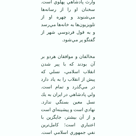
وارث پادشاهي پهلوي است.
سخنان او را از رسانه‌ها
مي‌شنوند و چهره او از
تلويزيون‌ها به خانه‌ها مي‌رسد
و به قول فردوسي شهر از
گفتگو پر مي‌شود.
مخالفان و موافقان هردو بر
آن بودند كه با پير شدن
انقلاب اسلامي، نسلي كه
پيش از انقلاب را به ياد دارد
در مي‌گذرد و تمام است.
ولي پادشاهي در ايران به يك
نسل معين بستگي ندارد.
نهادي است و پيشينه‌اي است
و از آن بيشتر، جايگزين با
اعتباري است؛ كامل‌ترين
نفي جمهوري اسلامي است.