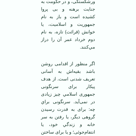
ورشكستگی، و در حكومت به
جنايت برهنه و بی پروا
كشيده است و باز به نام
جمهوريت و اسلاميت، يا
خوانش (قرائت) تازه، به نام
دوم خرداد عمر آن را دراز
مي‌كنند.
اگر منظور از اقدامی‌ روشن
باشد بقيه‌اش به آسانی
تعريف شدنی است. از هدف
پيكار برای سرنگونی
جمهوری اسلامي چيز زيادی
در نمی‌آيد. سرنگونی براي
چه: برای به قدرت رسيدن
گروهی ديگر، يا رفتن به سر
خانه و زندگي خود، يا
انتفام‌جوئی؛ و يا برای ساختن