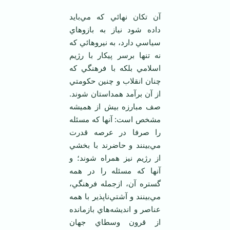
آن تكان نهائي كه مي‌بايد
داده شود نياز به بازوهاي
سياسي دارد، به نيروهائي كه
نه تنها برسر پيكار با رژيم
اسلامي بلكه با فرهنگي كه
چنان انقلاب و چنين حكومتي
از آن برآمد همداستان شوند.
صف مبارزه بيش از هميشه
مشخص است: آنها كه مسئله
را صرفا در عرصه قدرت
مي‌بينند و حاضرند با بخشي
از رژيم نيز همراه شوند؛ و
آنها كه مسئله را در همه
گستره آن، ازجمله فرهنگي،
مي‌بينند و آشتي‌ناپذير با همه
عناصر و انديشه‌هاي بازمانده
از قرون وسطاي جهان