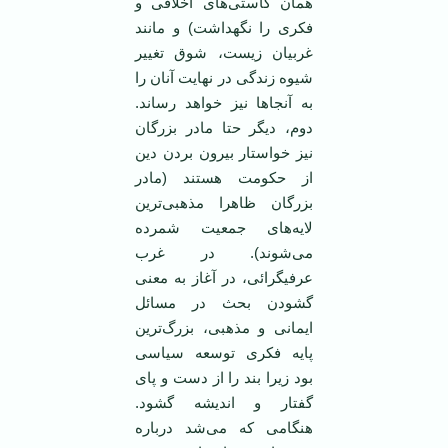
همان كاستی‌های اخلاقی و
فكری را نگهداشت) و مانند
غربيان زيست، شوق تغيير
شيوه زندگی در نهايت آنان را
به آنجاها نيز خواهد رساند.
دوم، ديگر حتا مادر بزرگان
نيز خواستار بيرون بردن دين
از حكومت هستند (مادر
بزرگان ظاهرا مذهبی‌ترين
لايه‌های جمعيت شمرده
می‌شوند). در غرب
عرفيگرائی، در آغاز به معنی
گشودن بحث در مسائل
ايمانی و مذهبی، بزرگ‌ترين
پايه فكری توسعه سياسی
بود زيرا بند را از دست و پای
گفتار و انديشه گشود.
هنگامی‌ كه می‌شد درباره