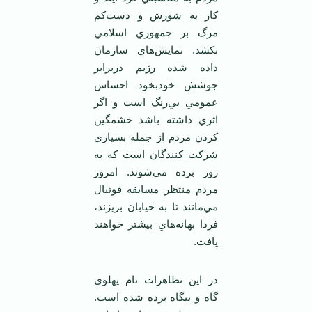
كار به شورش و دست‌كم
مرگ بر جمهوري اسلامي
نكشد. نمايش‌هاي سازمان
داده شده رژيم دربرابر
جوشش خودبخود احساس
عمومي بي‌رنگ است و اگر
اثري داشته باشد خشمگين
كردن مردم از جمله بسياري
شركت كنندگان است كه به
زور برده مي‌شوند. امروز
مردم منتظر مسابقه فوتبال
مي‌مانند تا به خيابان بریزند،
فردا بهانه‌هاي بيشتر خواهند
يافت.
در اين تظاهرات نام پهلوي
گاه و بيگاه برده شده است.