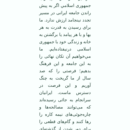
جمهوری اسلامي اگر به پيش
راندن جامعه ايرانی در مسير
تجدد نينجامد ارزش ندارد. ما
برای رسيدن به قدرت به هر
بها و با هر پيامد يا برگشتن به
خانه و زندگی خود با جمهوری
اسلامی ‌درنيفتاده‌ايم. ما
مي‌خواهيم آن تكان نهائی را
به اين جامعه و اين فرهنگ
بدهيم؛ فرصتی را كه صد
سال از ما گريخت به چنگ
آوريم و اين فرصت در
دسترس ماست. ايرانيان
سرانجام به جائی رسيده‌اند
كه می‌توانند مصالحه‌ها و
چاره‌جوئی‌های نيمه كاره را
رها كنند و گام‌های قطعی را
برای دور شدن از گذشته‌ای