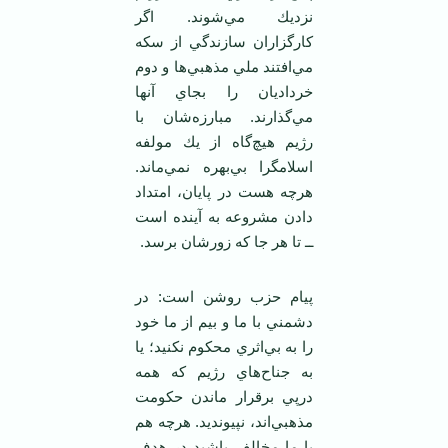
نزديك مي‌شوند. اگر
كارگزاران سازندگي از سكه
مي‌افتند ملي مذهبي‌ها و دوم
خرداديان را بجاي آنها
مي‌گذارند. مبارزه‌شان با
رژيم هيچ‌گاه از يك مولفه
اسلامگرا بي‌بهره نمي‌ماند.
هرچه هست در پايان، امتداد
دادن مشروعه به آينده است
ــ تا هر جا كه زورشان برسد.
پيام حزب روشن است: در
دشمني با ما و بيم از ما خود
را به بي‌اثري محكوم نكنيد؛ يا
به جناح‌هاي رژيم كه همه
درپي برقرار ماندن حكومت
مذهبي‌اند، نپيونديد. هرچه هم
با ما مخالف باشيد در هدف