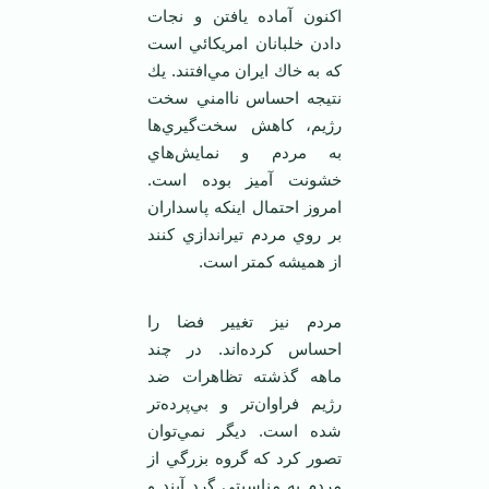
اكنون آماده يافتن و نجات
دادن خلبانان امريكائي است
كه به خاك ايران مي‌افتند. يك
نتيجه احساس ناامني سخت
رژيم، كاهش سخت‌گيري‌ها
به مردم و نمايش‌هاي
خشونت آميز بوده است.
امروز احتمال اينكه پاسداران
بر روي مردم تيراندازي كنند
از هميشه كمتر است.
مردم نيز تغيير فضا را
احساس كرده‌اند. در چند
ماهه گذشته تظاهرات ضد
رژيم فراوان‌تر و بي‌پرده‌تر
شده است. ديگر نمي‌توان
تصور كرد كه گروه بزرگي از
مردم به مناسبتي گرد آيند و