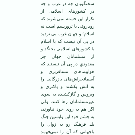
سخنگويان چه در غرب و چه
در كشورهای اسلامی ‌از
تكرار اين خسته نمی‌شوند كه
روياروئی با تروريسم است نه
اسلام؛ و جهان غرب بی ترديد
در پي آن نيست كه با اسلام
يا كشورهای اسلامی ‌بجنگد و
از مسلمانان جهان جز
معدودي در پی آن نيستند كه
هواپيماهای مسافربری و
آسمانخراش‌های بازرگانی را
به آتش بكشند و باكتری و
ويروس و گازكشنده به سوی
غيرمسلمانان رها كنند. ولی
اگر هم به روی خود نياورند،
به چشم خود اين واپسين جنگ
يك فرهنگ رو به زوال را
باجهانی كه آن را نمی‌فهمد