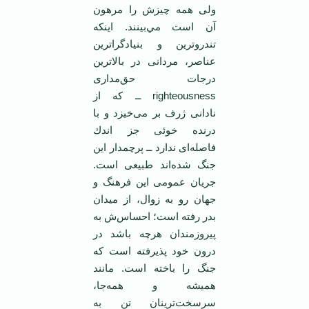
ولی همه چيزش را مرهون
آن است مي‌بينند. اينكه
تندروترين و بنيادگراترين
عناصر، مردانی در بالاترين
درجات حق‌مداری
righteousness ــ كه از
نادانی ژرف بر می‌خيزد و با
درنده خوئی جز اندك
فاصله‌ای ندارد ــ پرچمدار اين
جنگ شده‌اند طبيعی است.
جريان عمومی ‌اين فرهنگ و
جهان رو به زوال، از ميدان
بدر رفته است؛ احساس‌ش به
پيروزمندان هرچه باشد در
درون خود پذيرفته است كه
جنگ را باخته است. مانند
هميشه و همه‌جا،
سرسخت‌ترينان تن به