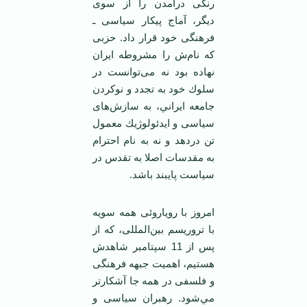
رنگی درآمدن را از سوی
ديگر، آماج پيكار سياسی ـ
فرهنگی خود قرار داد. حزبی
كه نام‌ش را مشروطه ايران
نهاده بود نه می‌توانست در
سلوك خود به تجدد و نوكردن
جامعه ايراني، به سازش‌های
سياسی و ايدئولوژيك معمول
تن دردهد و نه به نام احترام
به مقدسات اصلا به تقدس در
سياست پايبند باشد.
امروز با روياروئی همه سويه
با تروريسم بين‌المللی، كه از
پس از 11 سپتامبر شاهدش
هستيم، اهميت جبهه فرهنگی
و فلسفی در همه جا آشكارتر
مي‌شود. رهبران سياسی و