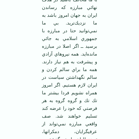
نهائي مبارزه كه رساندن
ايران به جهان امروز باشد به
ما نزديك‌تريد. بي ما
نمي‌توانيد حتا در مبارزه با
جمهوري اسلامي به جائي
برسيد ــ اگر اصلا در مبارزه
مانده‌ايد. همه نيروهاي آزادي
و پيشرفت به هم نياز دارند.
همه ما براي سالم كردن و
سالم نگهداشتن سياست در
ايران لازم هستيم. اگر امروز
همراه نشويم فردا بيشتر ما
تك تك و گروه گروه به هر
فرصتي كه خود را عرضه كند
تسليم خواهند شد. صف
واقعي مبارزه نمي‌تواند از
عرفيگرايان، دمكراتها،