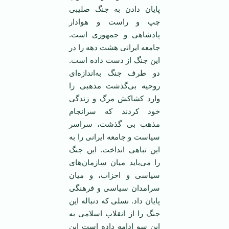
‏پايان دادن به جنگ صليبی
چپ و راست و ‏هوادار
پادشاهی و جمهوری است.
جامعه ‏ايرانی هشت دهه را در
اين جنگ از دست ‏داده است.
دو طرف جنگ به‌اندازه‌ای
‏روحيه بی‌گذشت مذهبی را
وارد کشاکش ‏مرگ و زندگی
خود کردند که سرانجام
‏مذهب بی گذشت، سراسر
سياست و جامعه ‏ايرانی را به
اين تباهی ‌انداخت. اين جنگ
‏را می‌بايد ميان سازمان‌های
سياسی و ‏احزاب، و ميان
سرامدان سياسی و فرهنگی
‏پايان داد. نسلی که دنباله اين
جنگ را از ‏انقلاب اسلامی ‌به
اين سو ادامه داده است اين