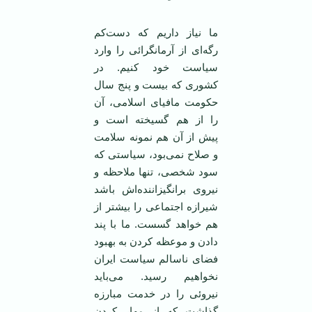
ما نياز داريم که دست‌کم
رگه‌ای از آرمانگرائی را وارد
سياست خود کنيم. در
کشوری که بيست و پنج سال
‏حکومت مافيای اسلامی، آن
را از هم گسيخته است و
پيش از آن هم نمونه سلامت
و صلاح نمی‌بود، سياستی که
‏سود شخصی، تنها ملاحظه و
نيروی برانگيزاننده‌اش باشد
شيرازه اجتماعی را بیشتر از
هم خواهد گسست. ما ‏با پند
دادن و موعظه کردن به بهبود
فضای ناسالم سياست ايران
نخواهيم رسيد. می‌بايد
نيروئی را در خدمت ‏مبارزه
گذاشت که از مهار کردن