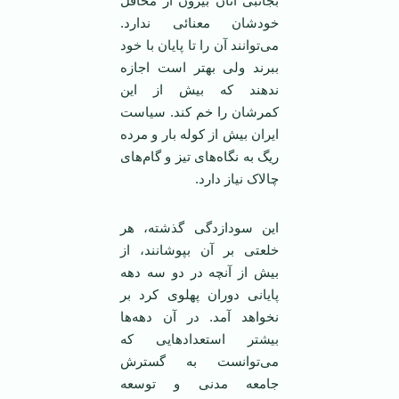
بجانبی آنان بيرون از محافل
خودشان معنائی ندارد.
می‌توانند ‏آن را تا پايان با خود
ببرند ولی بهتر است اجازه
ندهند که بيش از اين
کمرشان را خم کند. سياست
ايران بيش از ‏کوله بار و مرده
ريگ به نگاه‌های تيز و گام‌های
چالاک نياز دارد. ‏
اين سودازدگی گذشته، هر
خلعتی بر آن ‏بپوشانند، از
بيش از آنچه در دو سه دهه
‏پايانی دوران پهلوی کرد بر
نخواهد آمد. در ‏آن دهه‌ها
بيشتر استعدادهايی که
می‌توانست ‏به گسترش
جامعه مدنی و توسعه