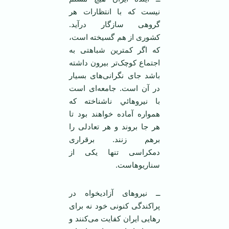
نيست که با ‏انتظارات هر
گروهی سازگار درآيد.
‏کشوری از هم گسيخته است،
که اگر کمترین شباهتی به
اجتماع کوچک‌تر بيرون داشته
‏باشد جای نگرانی‌های بسيار
در آن است. ‏جامعه‌ای است
با نيروهائي ناشناخته ‏که
همواره آماده خواهند بود تا
هر جا بروند و ‏هر تعادلی را
برهم زنند. برقراری
‏دمکراسی تنها يکی از
سناريوهاست.
ــ نيروهای آزاديخواه در
پراکندگی کنونی ‏خود نه برای
رهايی ايران کفايت می‌کنند و