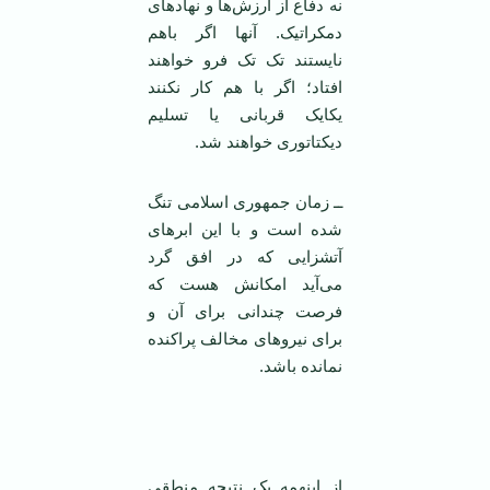
‏نه دفاع از ارزش‌ها و نهادهای
دمکراتيک. ‏آنها اگر باهم
نايستند تک تک فرو خواهند
‏افتاد؛ اگر با هم کار نکنند
يکايک قربانی يا ‏تسليم
ديکتاتوری خواهند شد.‏
ــ زمان جمهوری اسلامی ‌تنگ
شده است و ‏با اين ابرهای
آتشزايی که در افق گرد
می‌‏آيد امکانش هست که
فرصت چندانی برای آن و
‏برای نيروهای مخالف پراکنده
نمانده باشد.
از اينهمه يک نتيجه منطقی