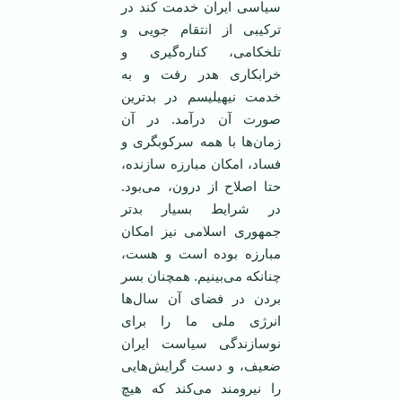
سياسی ‏ايران خدمت کند در
ترکيبی از انتقام جويی و
‏تلخکامی، کناره‌گيری و
خرابکاری هدر ‏رفت و به
خدمت نيهيليسم در بدترين
صورت ‏آن درآمد. در آن
زمان‌ها با همه سرکوبگری ‏و
فساد، امکان مبارزه سازنده،
حتا اصلاح ‏از درون، می‌بود.
در شرايط بسيار بدتر
‏جمهوری اسلامی ‌نيز امکان
مبارزه بوده ‏است و هست،
چنانکه می‌بينيم. همچنان ‏بسر
بردن در فضای آن سال‌ها
انرژی ملی ما ‏را برای
نوسازندگی سياست ايران
ضعيف، ‏و دست گرايش‌هايی
را نيرومند می‌کند که ‏هيچ