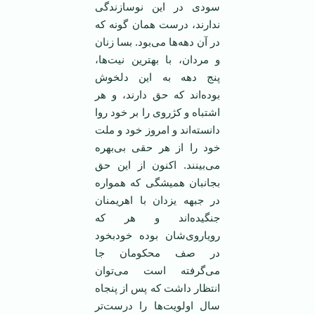
سودی در اين نوسازندگی
ندارند، ‏درست همان گونه که
در آن دهه‌ها می‌بود. ‏بسا زنان
و مردان، با بهترين نيت‌‏ها،
پنج دهه به اين دلخوش
بوده‌اند که حق ‏دارند، و هر
اشتباه و کژروی را بر خود روا
‏دانسته‌اند و امروز خود و ملت
خود را از ‏هر حقی بی‌بهره
می‌بينند. اکنون از اين ‏حق
بجانبان هميشگی که همواره
در جبهه ‏يزدان با اهريمنان
جنگيده‌اند و هر که
‏روياروی‌شان بوده خودبخود
در صف ‏محکومان جا
می‌گرفته است می‌توان
انتظار ‏داشت که پس از پنجاه
سال اولويت‌ها را ‏درست‌تر