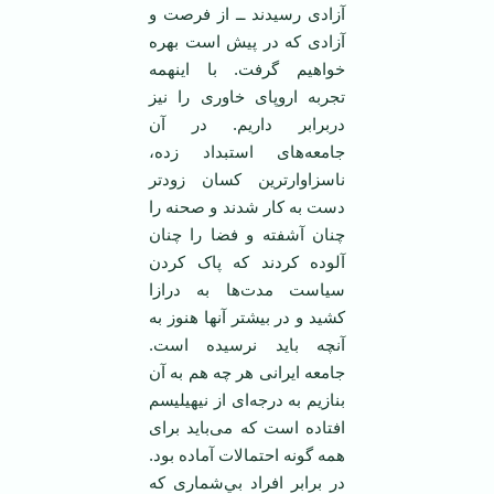
آزادی رسيدند ــ از فرصت و
آزادی که در پيش است بهره
خواهيم گرفت. ‏با اينهمه
تجربه اروپای خاوری را نيز
دربرابر داريم. در آن
جامعه‌های استبداد زده،
ناسزاوارترين کسان ‏زودتر
دست به کار شدند و صحنه را
چنان آشفته و فضا را چنان
آلوده کردند که پاک کردن
سياست مدت‌ها به ‏درازا
کشيد و در بيشتر آنها هنوز به
آنچه بايد نرسيده است.
جامعه ايرانی هر چه هم به آن
بنازيم به درجه‌ای ‏از نيهيليسم
افتاده است که می‌بايد برای
همه گونه احتمالات آماده بود.
در برابر افراد بي‌شماری که