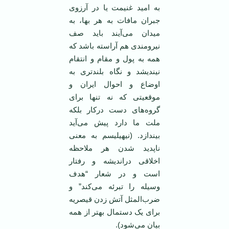
به اميد ‏غنيمت يا در آرزوی
جبران مافات به هر بها، به
ميدان می‌آيند بايد صف
نيرومندی هم آراسته باشد که
همه به پول ‏و مقام و انتقام
نينديشد و نگاه بلندتری به
اوضاع و احوال ايران و
موقعيتی که نه تنها برای
گروه‌های دست ‏درکار بلکه
ملت ما دارد پيش می‌آيد
بيندازد. (نيهيليسم به معنی
ناپديد شدن هر ملاحظه
اخلاقی در‌انديشه و ‏رفتار
است و در شعار “هدف
وسيله را تبرئه می‌کند” و
ضرب‌المثل آتش زدن قيصريه
برای يک دستمال بهتر ‏از همه
بيان می‌شود).