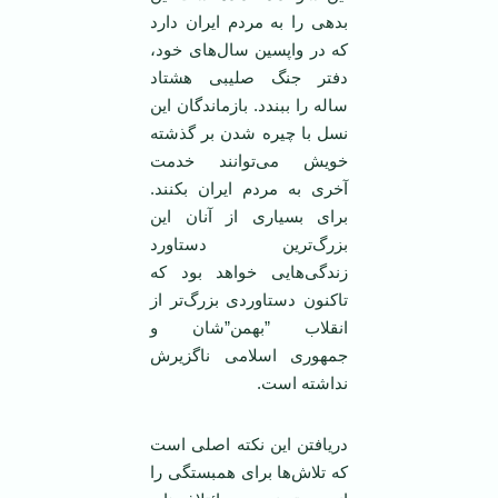
‏بدهی را به مردم ايران دارد
که در واپسين ‏سال‌های خود،
دفتر جنگ صليبی هشتاد
ساله ‏را ببندد. بازماندگان اين
نسل با چيره شدن ‏بر گذشته
خويش می‌توانند خدمت
آخری به ‏مردم ايران بکنند.
برای بسياری از آنان اين
‏بزرگ‌ترين دستاورد
زندگی‌هايی خواهد بود ‏که
تاکنون دستاوردی بزرگ‌تر از
انقلاب ‏‏”بهمن”شان و
جمهوری اسلامی ‌ناگزيرش
‏نداشته است. ‏
دريافتن اين نکته اصلی است
که تلاش‌ها برای ‏همبستگی را