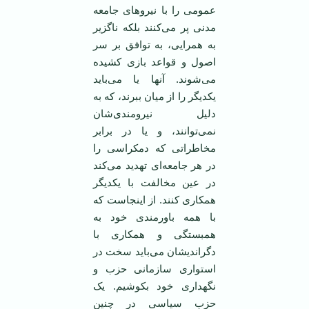
عمومی ‌را با نيروهای جامعه
‏مدنی پر می‌کنند بلکه ناگزير
به همرايی، به ‏توافق بر سر
اصول و قواعد بازی کشيده
می‌‏شوند. آنها يا می‌بايد
يکديگر را از ميان ‏ببرند، که به
دليل نيرومندی‌شان
نمی‌توانند، ‏و يا در برابر
مخاطراتی که دمکراسی را
در ‏هر جامعه‌ای تهديد می‌کند
در عين مخالفت ‏با يکديگر
همکاری کنند. از اينجاست که
با ‏همه باورمندی خود به
همبستگی و همکاری ‏با
دگرانديشان می‌بايد سخت در
استواری ‏سازمانی حزب و
نگهداری خود بکوشيم. ‏يک
حزب سياسی در چنين