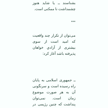
بشناسند ــ يا شايد هنوز
چشمداشت ‏نا ممکنی است.
می‌توان از تکرار چند واقعيت
که اميد ‏است از سوی
بيشتری از آزادي خواهان
‏پذيرفته باشد آغاز کرد:
ــ جمهوری اسلامی ‌به پايان
راه رسيده است ‏و سرنگونی
آن به هر صورت موضوع
‏زمان است. نمی‌توان
پنداشت که چنين ‏رژيمی ‌در