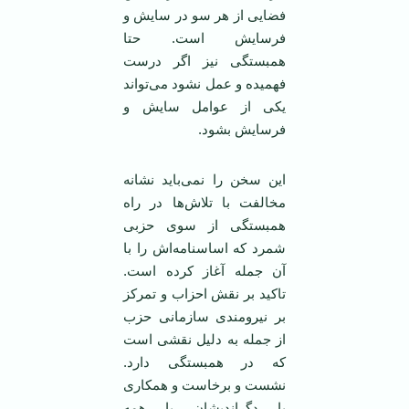
فضايی از هر ‏سو در سايش و
فرسايش است. حتا
همبستگی ‏نيز اگر درست
فهميده و عمل نشود می‌تواند
‏يکی از عوامل سايش و
فرسايش بشود.‏
اين سخن را نمی‌بايد نشانه
مخالفت با ‏تلاش‌ها در راه
همبستگی از سوی حزبی
‏شمرد که اساسنامه‌اش را با
آن جمله آغاز ‏کرده است.
تاکيد بر نقش احزاب و تمرکز
‏بر نيرومندی سازمانی حزب
از جمله به دليل ‏نقشی است
که در همبستگی دارد.
نشست و ‏برخاست و همکاری
با دگرانديشان با همه