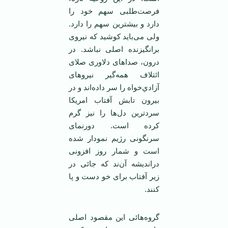
فرصت‌طلبی سهم خود را
دارد و بيشترين ‏سهم را دارد.
ولی می‌بايد کوشيد که نيروی
برانگيزنده اصلی نباشد. در
درون، صداهای دلاوری صلای
ائتلاف ‏همه‌گير نيروهای
آزادي‌خواه را سر داده‌اند و در
بيرون تابش آفتاب امريکا
سردترين دل‌ها را نيز گرم
کرده است. ‏دورنمای
سرنگونی رژيم نمودار شده
است و شمار روز افزونی
در‌انديشه آن‌ند که جائی در
زير آفتاب برای خو دست و پا
کنند.
‏گروه‌هائی اين مقصود اصلی