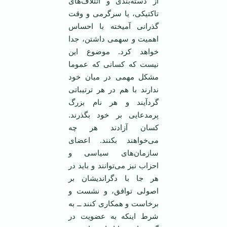
از دسته‌بندی و ائتلاف‌های
‏تاکتيکی، يا سرگرمی ‌و وقت
گذرانی آميخته ‏با احساس
اهميت و سهمی‌ داشتن، جدا
خواهد ‏کرد. موضوع اين
نيست که کسانی که ‏عموما
مشکل مهمی ‌در ميان خود
ندارند با ‏هم در هر ترتيباتی
گردآيند و هر نام بزرگ
‏پرمدعايی بر خود بگذرند.
کسان آزادند هر ‏چه
می‌خواهند بکنند. اعضای
سازمان‌های ‏سياسی و
احزاب نيز می‌توانند و بايد در
هر ‏جا با دگرانديشان بر
اصولی توافق، و ‏نشست و
برخاست و همکاری کنند ــ به
‏شرط اينکه به عضويت در