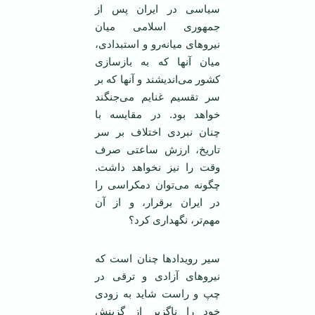
‏سياسی در ايران پس از
جمهوری اسلامی ‌‏ميان
نيروهای ميانه‌رو و استبدادی،
ميان ‏آنها که به بازسازی
کشور می‌انديشند و آنها ‏که بر
سر تقسيم غنايم می‌جنگند
خواهد بود. در مقايسه با
چنان نبردی اختلاف بر سر
‏تاريخ، ارزش ساعتی صرف
وقت را نيز ‏نخواهد داشت.
چگونه می‌توان دمکراسی ‏را
در ايران برقرار، و از آن
مهم‌تر، ‏نگهداری کرد؟
‏سير رويدادها چنان است که
نيروهای ‏آزادی و ترقی در
چپ و راست شايد به ‏زودی
خود را ناگزير از گزينش