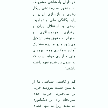
‏هواداران پادشاهی مشروطه
به منظور ‏سازماندهی پيکار
رهايی و بازسازی ايران ‏بر
پايه يگانگی ملی و تماميت
ارضی و ‏استقلال ايران و
برقراری مردمسالاری و
‏احترام به حقوق بشر تشکيل
می‌شود و در ‏مبارزه مشترک
آماده همکاری همه ‏نيروهای
ملی و آزادي خواه است که
به اصول ‏ياد شده تعهد داشته
باشند.”‏
کم و کاستی سياسی ما از
نداشتن سنت ‏نيرومند حزبی
بر می‌خيزد. احزاب جدی
‏سرانجام راه بر ديکتاتوری
می‌بندند زيرا نه ‏تنها فضای