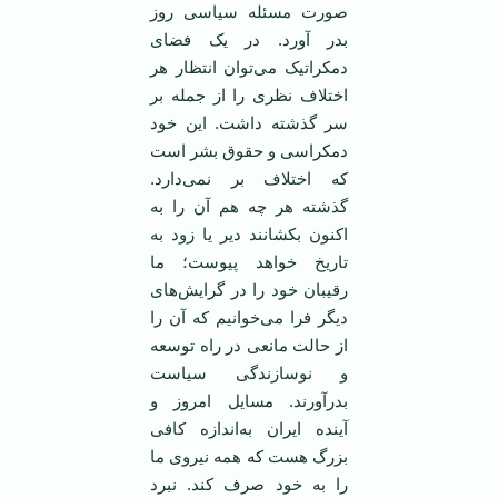
صورت مسئله سياسی روز
بدر ‏آورد. در يک فضای
دمکراتيک می‌توان ‏انتظار هر
اختلاف نظری را از جمله بر
سر ‏گذشته داشت. اين خود
دمکراسی و حقوق ‏بشر است
که اختلاف بر نمی‌دارد.
گذشته ‏هر چه هم آن را به
اکنون بکشانند دير يا ‏زود به
تاريخ خواهد پيوست؛ ما
رقيبان خود ‏را در گرايش‌های
ديگر فرا می‌خوانيم که آن ‏را
از حالت مانعی در راه توسعه
و ‏نوسازندگی سياست
بدرآورند. مسايل امروز ‏و
آينده ايران به‌اندازه کافی
بزرگ هست که ‏همه نيروی ما
را به خود صرف کند. نبرد