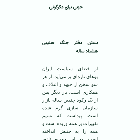
حزبی برای دگرگونی
بستن دفتر جنگ صليبی
هشتاد ساله
‏‏‏از فضای سياست ايران
بوهای تازه‌ای بر می‌آید، از هر
سو سخن از جبهه و ائتلاف و
همکاری است. ‏بار ديگر پس
از يک رکود چندين ساله بازار
سازمان سازی گرم شده
است. پيداست که نسيم
تغييرات بر همه ‏وزيده است و
‎است. در اين روحيه تازه،