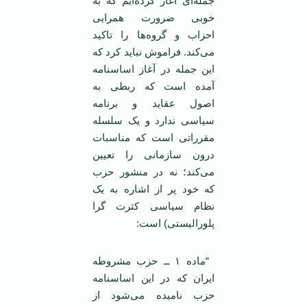
جمله‌ای آغاز ‏کرده‌ايم که به
خوبی ضرورت همرايی
‏احزاب و گروه‌ها را تاکيد
می‌کند. فراموش ‏نبايد کرد که
اين جمله در آغاز اساسنامه
آمده ‏است که ربطی به
اصول عقايد و برنامه
‏سياسی ندارد و يک سلسله
مقرراتی است که ‏مناسبات
درون سازمانی را تعيين
می‌کند؛ نه در منشور حزب
که خود پر از اشاره به يک
‏نظام سياسی کثرت گرا
پلوراليستی) است:‏
‏ “ماده ۱ ــ حزب مشروطه
ايران که در ‏اين اساسنامه
حزب ناميده می‌شود از