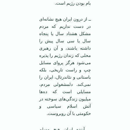
بام بودن رژيم است.‏
ــ از درون ايران هيچ نشانه‌ای
در دست ‏نداريم که مردم
مشکل هشتاد سال يا پنجاه
‏سال يا سی سال پيش را
داشته باشند، و آن ‏رهبری
محلی که زندان رژيم را پذيره
می‌‏شود هرگز پروای مسايل
چپ و راست ‏تاريخی، بلکه
باستانی و نئاندرتال، ايران را
‏نمی‌کند. دلمشغولی مردم،
مسايلی است که ‏ده‌ها
ميليون زندگي‌های سوخته در
آتش ‏اسلام سياسی و
حکومتی با آن روبروست. ‏
ــ آينده ايران هيچ مسلم