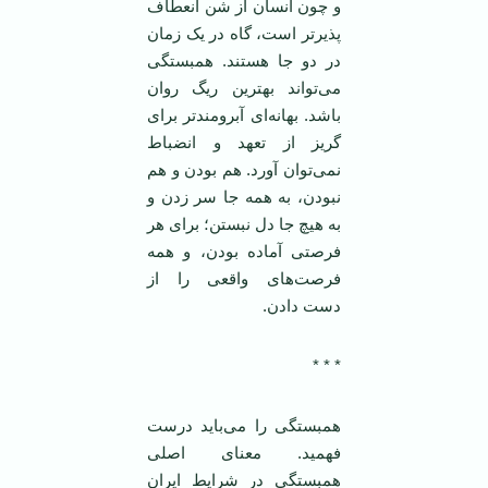
و چون انسان ‏از شن انعطاف
پذيرتر است، گاه در يک ‏زمان
در دو جا هستند. همبستگی
می‌تواند ‏بهترين ريگ روان
باشد. بهانه‌ای ‏آبرومندتر برای
گريز از تعهد و انضباط
نمی‌‏توان آورد. هم بودن و هم
نبودن، به همه جا ‏سر زدن و
به هيچ جا دل نبستن؛ برای هر
‏فرصتی آماده بودن، و همه
فرصت‌های واقعی ‏را از
دست دادن. ‏
* * *‎
‏همبستگی را می‌بايد درست
فهميد. ‏معنای اصلی
همبستگی در شرايط ايران