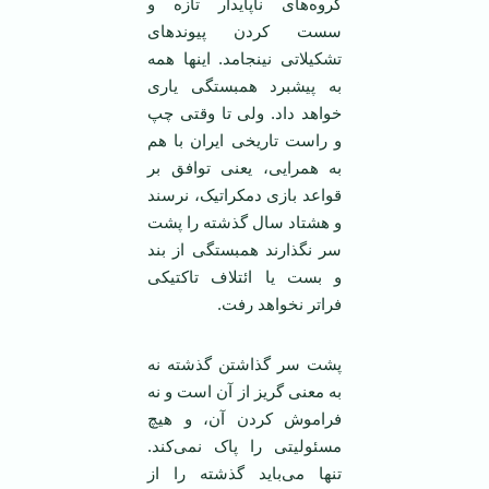
گروه‌های ناپايدار تازه و
‏سست کردن پيوندهای
تشکيلاتی نينجامد. ‏اينها همه
به پيشبرد همبستگی ياری
خواهد ‏داد. ولی تا وقتی چپ
و راست تاريخی ‏ايران با هم
به همرايی، يعنی توافق بر
قواعد ‏بازی دمکراتيک، نرسند
و هشتاد سال گذشته ‏را پشت
سر نگذارند همبستگی از بند
و بست ‏يا ائتلاف تاکتيکی
فراتر نخواهد رفت.‏
پشت سر گذاشتن گذشته نه
به معنی گريز ‏از آن است و نه
فراموش کردن آن، و هيچ
‏مسئوليتی را پاک نمی‌کند.
تنها می‌بايد ‏گذشته را از