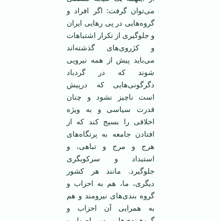
می‌توان ‏گرفت: اگر افراد و
گروه‌هايی در پی رهايی ‏ايران
و جلوگيری از تکرار اشتباهات
و ‏کژروی‌های گذشته‌اند
می‌بايد پيش از همه ‏نيرويی
شوند که در گردباد
دگرگونی‌هايی ‏که درپيش
است ناچيز نشود و چنان
قدرت ‏سياسی و به ويژه
اخلاقی را بسيج کند که از
‏افتادن جامعه به پرتگاه‌های
هرج و مرج و ‏تباهی، و
استبداد و سرکوبگری
جلوگيرد. ‏مانند هر کشور
ديگری، ما، هم به احزاب و
‏گروه بندی‌های نيرومند و هم
به همرايی آن ‏احزاب و
گروهبندی‌ها بر سر اصول و