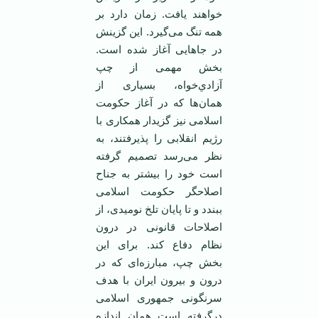
خواهند ‏يافت. زمان دارد بر
همه تنگ می‌گيرد. ‏اين گزينش
در جاهايی آغاز شده است.
‏بخش مهمی ‌از چپ
آزادي‌خواه، بسياری از
‏همان‌ها که در آغاز حکومت
اسلامی‌ نيز ‏گزيدار همکاری با
رژيم انقلابی را پذيرفتند، ‏به
‌نظر می‌رسد تصميم گرفته
است خود را ‏بيشتر به جناح
اصلاحگر حکومت اسلامی
‌‏ببندد و تا پايان تلخ نوميدی، از
اصلاحات ‏قانونی در درون
نظام دفاع کند. برای اين
‏بخش چپ، مبارزه‌ای که در
درون و بيرون ‏ايران با هدف
سرنگونی جمهوری اسلامی‌‏
درگرفته است همان ‌اندازه