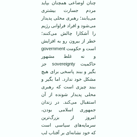
چنان اوضاعی همچنان بپايد
مردم جسارت بيشتری
می‌يابند؛ رهبری ‏محلی پديدار
می‌شود و افراد فراوانی رژيم
‏را آشکارا چالش می‌کنند؛
خطر از بيرون ‏رو به افزايش
است و حکومت government
و نه غلط ‏مشهور
‎بگير ‏و ببند پاسخی برای هيچ
مشکل خود ندارد. ‏اما بگير و
ببند چيزی است که رهبری
محلی ‏پديدار شونده از آن
استقبال می‌کند. در ‏زندان
جمهوری اسلامی ‌بودن،
امروز از ‏بزرگ‌ترين
سرمايه‌های سياسی است
که خود ‏نشانه‌ای بر آفتاب لب