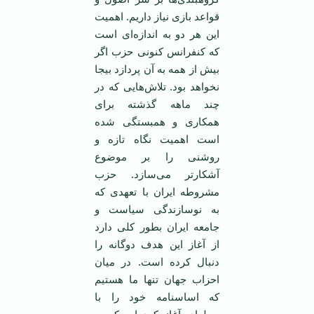
‏قواعد بازی نياز داريم. اهميت
اين هر دو به ‏اندازه‌ای است
که کنفرانس کنونی حزب اگر
‏بيش از همه به آن پردازد بيجا
نخواهد بود. ‏تلاش‌هايی که در
چند ماهه گذشته برای
‏همکاری و همبستگی شده
است اهميت نگاه ‏تازه و
روشنی را بر موضوع
آشکارتر می‌‏سازد. حزب
مشروطه ايران با تعهدی که
به ‏نوسازندگی سياست و
جامعه ايران بطور ‏کلی دارد
از آغاز اين هدف دوگانه را
دنبال ‏کرده است. در ميان
احزاب جهان تنها ما ‏هستيم
که اساسنامه خود را با