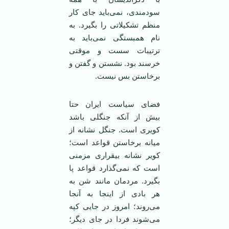
‏سودمندی، نمی‌بايد جای کار
منظم تشکيلاتی ‏را بگيرد. به
نام همبستگی نمی‌بايد به
‏ترتيبات سست و موقتی
خرسند بود. نشستن ‏و گفتن و
برخاستن بس نيست. ‏
فضای سياست ايران حتا
بيش از آنکه ‏جنگلی باشد
کويری است. جنگل نشانه از
‏ميانه برخاستن قواعد است؛
کوير نشانه ‏بيقراری مزمنی
است که نمی‌گذارد قواعد پا
‏بگيرد. مردمان مانند شن به
هر بادی از ‏اينجا به آنجا
می‌روند؛ امروز در جايی کپه
‏می‌شوند فردا در جای ديگر؛