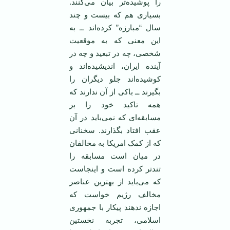
را پوشيده‌تر بيان می‌کنند.
بسياری هم که بيست و چند
سال “مبارزه” کرده‌اند ــ به
اين معنی که به موقعيت
شخصی، چه در تبعيد و چه در
آينده ايران، ‌انديشيده‌اند و
کوشيده‌اند جلو ‏ديگران را
بگيرند ــ باکی از آن ندارند که
همه تاکيد خود را بر
مسابقه‌ای که نمی‌بايد در آن
عقب افتاد بگذارند. ‏سخنانی
که از کمک امريکا به مخالفان
در ميان است مسابقه را
تندتر کرده است و اينجاست
که می‌بايد از ‏بهترين عناصر
مخالف رژيم خواست که
اجازه ندهند پيکار با جمهوری
اسلامی، تجربه نخستين