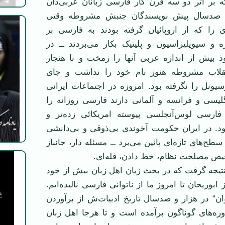
 بر اثر دو سه قرن کار فارسی زبانان عربی‌دان
. صدسال پیش نویسندگان جنبش مشروطه وقتی
ای را که از اروپائیان گرفته بودند به فارسی بر
ه و سیویلیزاسیون و پلیتیک بکار می‌بردند ــ در
ذ بیش از اندازه عربی آنها را زمخت و نا هنجار
قلاب مشروطه هنوز نام خود را نداشت و جای
یونل را نگرفته بود. امروزه در اجتماعات ایرانی
گلیسی و فرانسه و آلمانی دارند فارسی روزانه را
فارسی لوس‌آنجلسی پیوسته امریکائی زده‌تر و
ود. در ایران حکومت آخوندی بی‌ذوقی و بی‌دانشی
 سطح‌های تازه‌ای پائین می‌برد ــ مسئله دار، جانباز
ص مصلحت نظام، خط دادن، فله‌ای.
 نتیجه گرفت که در بحث زبان اهل زبان بیش از خود
 ابوریحان تا امروز ما از ناتوانی فارسی نالیده‌ایم.
وان“ در هزار و صدسال تاریخ ادبیات‌ش از برآوردن
وره‌های گوناگون برآمده است و تا هرجا اهل زبان