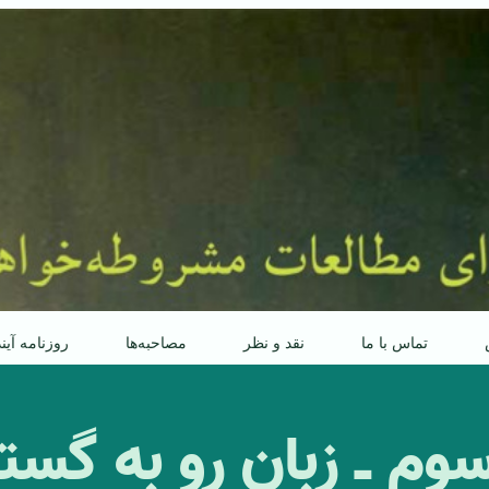
تماس با ما
نقد و نظر
مصاحبه‌ها
روزنامه آین
م ـ زبان رو به گست