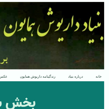
پرش
به
محتوا
خانه
درباره بنیاد
زندگینامه داریوش همایون
عکس
بخش سو