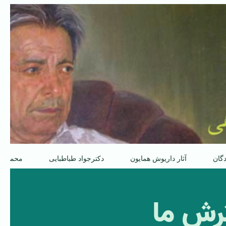
دگان
آثار داریوش همایون
دکترجواد طباطبایی
محمدعل
رش ما