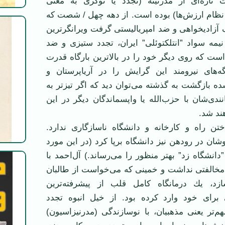
ت تازه‌ای از مدرنیته (تجدد یا نوگری به معنی
نظام ارزش‌ها) بوده است. از دهه چهل / شصت كه
 آزادیخواهی و ضد امپریالیستی گرفت ویرانگر‌ترین
یمه سواد ”انتلكتوئلی” ایران، تجدد ستیزی و ضد
 است كه روی دیگر خود را در بالاترین بارگاه قدرت
ه‌های نیرومند این گرایش را در آریاپرستان و
ده بازگشت به گذشته می‌توان دید كه اگر تیزتر به
نندی‌شان با حزب‌الله یا واپسماندگان دیگر در این
ند شد.
تن راه و كارخانه و دانشگاه ناسازگاری ندارد.
شان در رودهن نیز دانشگاه برپا كرد (در این مورد
”دانشگاه زد” بهتر منظور را می‌رساند.) آل‌احمد با
مخالفتی نداشت و خمینی كه می‌خواست از طالبان
د، یك درمانگاه كامل قلب از پیشرفته‌ترین
ای خود وارد كرده بود. از خیل انبوه تجدد
‌تر یعنی مذهبیان، با نوسازندگی (مدرنیزاسیون)