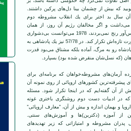
ر اصل تفاوت نمی‌كرد چه حكومتی داشته باشد، بر
بید كه بیش از چشمان بینا دل‌های پركین داشتند.
 آن سال بد اختر برای یك انقلاب مشروطه دوم
ی‌داشت و اگر مخالفان رژیم آن روز، از همان
محدودیت‌های هراس‌آور رنج نمی‌بردند، 1978 می‌توانست بی‌دشواری
زیاد 1906 را درصورت تازه‌اش تكرار كند. در 57/78 نیز یك پادشاهی به
دشاه رو به مرگ، آماده بلكه مشتاق می‌بود قدرت
هان (كه نسل‌شان منقرض شده بود) بسپارد.
ده آرمان‌های مشروطه‌خواهان كه برنامه‌ای برای
ای پیشرفته‌ترین كشورهای اروپائی از روی نمونه آن
 از آن گفته‌ایم كه در اینجا تكرار شود. مسئله
كه در ادبیات دست دوم روشنگری باختری غوته
وپا و بهمان اندازه و بیش از آن، ”معارف اروپائی”
 از آموزه (دكترین)‌ها و آموزش‌های سنتی.
پدران مشروطه و امتیازاتی كه زیر تهدیدهای