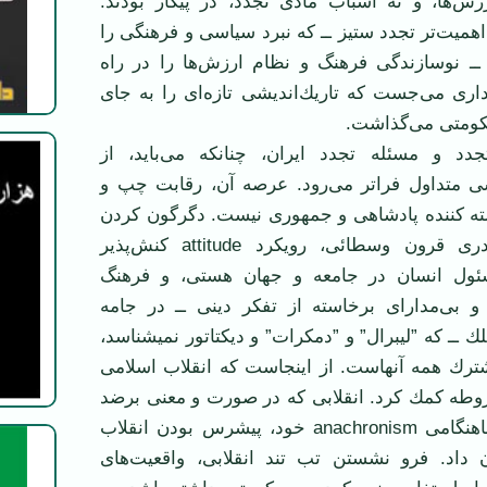
ش‌ها، و نه اسباب مادی تجدد، در پیكار بودند.
همیت‌تر تجدد ستیز ــ كه نبرد سیاسی و فرهنگی را
ــ نوسازندگی فرهنگ و نظام ارزش‌ها را در راه
داری می‌جست كه تاریك‌اندیشی تازه‌ای را به جای
كومتی می‌گذاشت.
دد و مسئله تجدد ایران، چنانكه می‌باید، از
 متداول فراتر می‌رود. عرصه آن، رقابت چپ و
 كننده پادشاهی و جمهوری نیست. دگرگون كردن
نگرش قضا و قدری قرون وسطائی، رویكرد attitude كنش‌پذیر
 غیرمسئول انسان در جامعه و جهان هستی، و فرهنگ
 بی‌مدارای برخاسته از تفكر دینی ــ در جامه
 ــ كه ”لیبرال” و ”دمكرات” و دیكتاتور نمیشناسد،
ترك همه آنهاست. از اینجاست كه انقلاب اسلامی
وطه كمك كرد. انقلابی كه در صورت و معنی برضد
مشروطه بود در ناهنگامی anachronism خود، پیشرس بودن انقلاب
داد. فرو نشستن تب تند انقلابی، واقعیت‌های