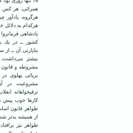
78 تنها روزی بو
همرائی، هر كس به
هرگروه، یادآور چ
هركدام به دلائل خود
پادشاهی فرمانروا 
بناپارتی آن ــ از
بیشتر می‌داشت،
مشروطه و قانون ا
برپائی پهلوی در 
مشروعیت در آن د
ترقیخواهانه انقل
كارها خوب پیش می
ظواهر قانون اساس
از همیشه بدتر شد 
ظواهر نیز برافتاد