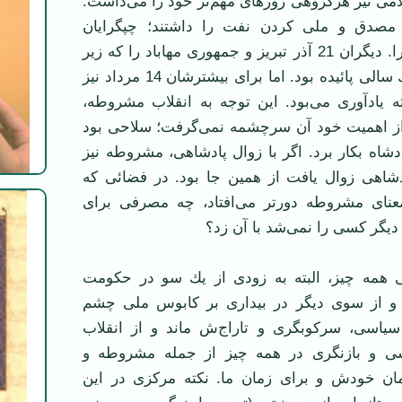
امی نیز هرگروهی روزهای مهم‌تر خود را می‌داشت.
 مصدق و ملی کردن نفت را داشتند؛ چپگرایان
سیاهكل و 16 آذر را. دیگران 21 آذر تبریز و جمهوری مهاباد را كه زیر
سرنیزه روس‌ها یك سالی پائیده بود. اما برای بیشترشان 14 مرداد نیز
ه یادآوری می‌بود. این توجه به انقلاب مشروطه،
از اهمیت خود آن سرچشمه نمی‌گرفت؛ سلاحی بود
شاه بكار برد. اگر با زوال پادشاهی، مشروطه نیز
ادشاهی زوال یافت از همین جا بود. در فضائی كه
عنای مشروطه دورتر می‌افتاد، چه مصرفی برای
دیگر كسی را نمی‌شد با آن زد؟
ی همه چیز، البته به زودی از یك سو در حكومت
و از سوی دیگر در بیداری بر كابوس ملی چشم
سیاسی، سركوبگری و تاراج‌ش ماند و از انقلاب
یشی و بازنگری در همه چیز از جمله مشروطه و
ان خودش و برای زمان ما. نكته مركزی در این