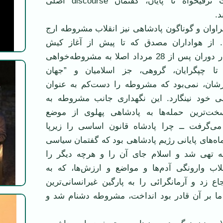
عمل ناسیونالیست ترقیخواه تا پایان، گفتمان discourse اصلی
د.
اوان و گوناگون پادشاهی نیز انقلاب مشروطه ارج
 از هواداران مصدق كه تا پیش از آغاز كیش
شخصیت مصدق در دوران پس از 28 مرداد اصلا به مشروطه‌خواهی
تا چپگرایان، گروهی، جز اسلامیان و ”جهان
ان، نمی‌بود كه مشروطه را دست‌كم به عنوان
ی خود نینگارد. این نگهداری جانب مشروطه به
سخت‌ترین حمله‌ها به پادشاهی پهلوی از موضع
گرفت ــ چرا پادشاه قانون اساسی را زیرپا
ماه‌های پایانی رژیم پادشاهی بود كه گفتمان سیاسی
ه تهی شد و اسلام جای آن را و هرچه دیگر را
اب وارونگی آدم‌ها و مواضع و ارزش‌ها، كه به
اع زد و آرمانگرائی را به پارگین غیرانسانی‌ترین
ما بر آن قادر بود انداخت، مشروطه دشنام شد و