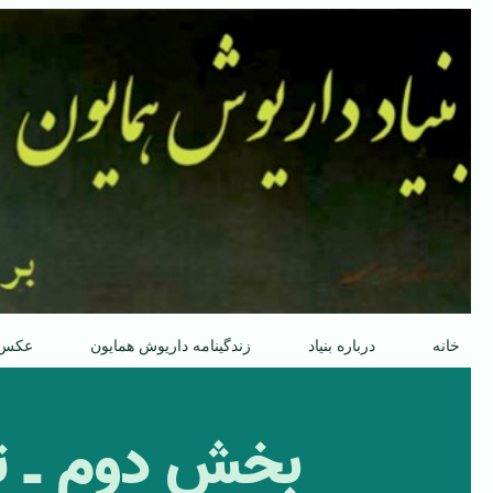
پرش
به
محتوا
خانه
درباره بنیاد
زندگینامه داریوش همایون
عکس
بخش دوم ـ ت