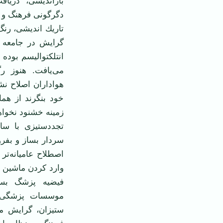
بازاندیشی، دریاف
دگرگونی فرهنگ و 
تاریك اندیشی، رنگ
گرایش در جامعه ن
انتلكتوالیسم بوده
می‌یافت. هنوز رگ
هواداران اصلاح نش
خود بنگرند از هما
زمینه خشنود نخواه
تجددستیزی با ساخ
سردار بساز و بفرو
اصطلاح عامیانه‌تر 
وارد كردن ماشین 
فیضیه پزشگ بساز
موسسات پزشگی بر
ستیزان، گرایش مهم