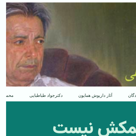
دگان
آثار داریوش همایون
دکترجواد طباطبایی
محمدعل
كشمكش نیست