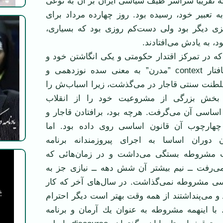
د كه تقریبا سراسر طیف سیاسی ایران بر آن به نوعی
 تعبیر خود، رسیده بود. روز چهارده مرداد برای
یزی دیگر بود ولی دست‌كم روزی بود كه بسیاری،
، به یاد‌ش می‌افتادند.
كه در تمركز اقتدار حكومتی و یكی انگاشتن خود و
كشور ــ در یك بافتار context ”مدرن” به معنی سده نوزدهمی و
 سلطنت سنتی قاجار در می‌گذشت، زیرا اسباب‌ش را
 بخش بزرگی از مشروعیت خود را از انقلاب
ساسی آن می‌گرفت. هرچه بود، برافتادن قاجار و
چهار‌چوب آن قانون اساسی روی داده بود. اما
وران اساسا به اجرای پیروزمندانه برنامه
اب مشروطه بستگی می‌داشت و در زمان‌هائی كه
‌رفت ــ نیم بیشتر آن شش دهه ــ نیازی جز به
ی مشروطه نمی‌گذاشت. در سال‌های آخر كه كار
و می‌پنداشتند از همه وقت بهتر است دیگر احترام
. با اینهمه مشروطه به عنوان یك آرمان و برنامه