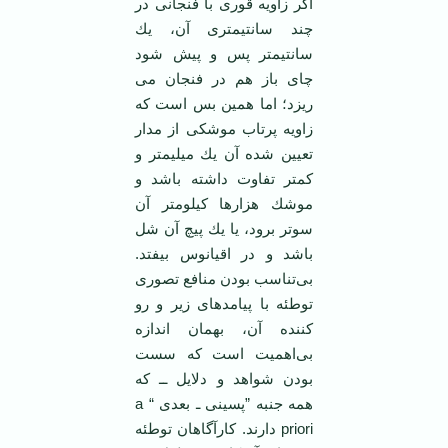
اگر زاویه قوری با فنجانی در
چند سانتیمتری آن، یك
سانتیمتر ‏پس و پیش شود
چای باز هم در فنجان می
ریزد؛ اما همین بس است كه
زاویه پرتاب موشكی از مدار
تعیین ‏شده آن یك میلیمتر و
كمتر تفاوت داشته باشد و
موشك هزارها كیلومتر آن
سوتر برود، یا یك پیچ آن شل
‏باشد و در اقیانوس بیفتد.
بی‌تناسب بودن منافع تصوری
توطئه با پیامدهای زیر و رو
كننده آن، بهمان ‏اندازه
بی‌اهمیت است كه سست
بودن شواهد و دلایل ــ كه
همه جنبه ”پسینی ـ بعدی “ a
priori دارند. كارآگاهان توطئه