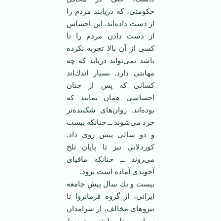
حكومتی، كه دریابند مردم را
از دست داده‌اند. این احساس
از دست دادن ‏مردم را تا
كسی از آن بالا تجربه نكرده
باشد نمی‌تواند دریابد كه چه
مهابتی دارد. بسیار اندك‌‌اند
كسانی كه ‏پس از چنان
احساسی همان بمانند كه
بوده‌اند. روان‌های شكننده‌تر
خرد می‌شوند ــ چنانكه بیست
و دو سالی ‏پیش روی داد.
كوردلانی نیز تا پایان تلخ
می‌روند ــ چنانكه مافیای
آخوندی آماده است برود.
‏بیست و یك سال پیش جامعه
ایرانی، از گروه فرمانروا تا
نیروهای مخالف، از سرامدان
سیاسی تا طبقه ‏متوسط