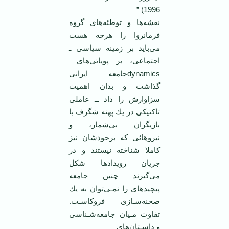
1996) ”‏
نقشه‌ها و توطئه‌های گروه
فرمانروا را هرچه هست
می‌باید بر زمینه سیاسی ـ
‎dynamics‏جامعه ایرانی
گذاشت و بدان اهمیت
سزاوارش را داد ــ عاملی
تاكتیكی در یك پهنه شگرف با
‏بازیگران بی‌شمار، و
نیروهائی كه برخودشان نیز
كاملا شناخته نیستند و در
جریان رویدادها شكل
می‌گیرند چنین جامعه
پیچیدهای را نمـی‌توان به یك
صحنه‌سـازی فروكاسـت.
تفاوت مـیان جامعه‌شـناسی
و داسـتان‌های