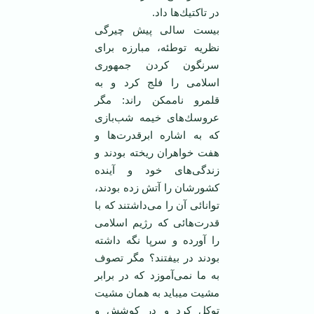
در تاكتیك‌ها داد.
‏بیست سالی پیش چیرگی
نظریه توطئه، مبارزه برای
سرنگون كردن جمهوری
اسلامی را فلج كرد و به
‏قلمرو ناممكن راند: مگر
عروسك‌های خیمه شب‌بازی
كه به اشاره ابرقدرت‌ها و
هفت خواهران ریخته بودند ‏و
زندگی‌های خود و آینده
كشورشان را آتش زده بودند،
توانائی آن را می‌داشتند كه با
قدرت‌هائی كه رژیم ‏اسلامی
را آورده و سرپا نگه داشته
بودند در بیفتند؟ مگر تصوف
به ما نمی‌آموزد كه در برابر
مشیت میباید به همان مشیت
توكل كرد و در كوشش و