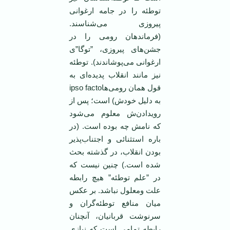
توطئه را در ‏جامه ارغوانی
پیروزی می‌شناسند.
(فرماندهان رومی را در
جشن‌های پیروزی، ”توگا”ی
ارغوانی می‌پوشاندند). توطئه
نیز مانند انقلاب پدیده‌ای به
قول همان رومی‌ها‏ipso facto
به دلیل خودش) است؛ پس ‏از
رویدادن‌ش معلوم می‌شود
كه نامش چه بوده است. (در
باره استثنائی و اجتناب‌پذیر
بودن انقلاب، در گذشته بحث
شده است.) چنین نیست كه
در ”علم توطئه” هیچ رابطه
علت ومعلول نباشد. بر عكس
میان منافع توطئه‌گران و
سرنوشت ‏قربانیان، آنچنان
رابطه تمامی است كه نیازی