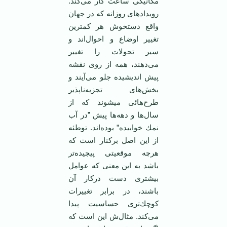
مكانیكی ساعت كار می‌كند.
‏رویدادهای روزانه كه در جهان
واقع دستخوش هر كمترین
تغییر اوضاع و احوال‌اند و
سیر تحولات را تغییر
‏می‌دهند، همه از روی نقشه
پیش اندیشیده جلو می‌آیند و
بخش‌های تجزیه‌ناپذیر
طرح‌هائی میشوند‏‎ ‎كه از
‏سال‌ها و دهه‌ها پیش ”در آب
نمك خوابیده” بوده‌اند. توطئه
از این اصل بركنار است كه
هرچه موقعیتی ‏پیچیده‌تر
باشد به این معنی كه عوامل
بیشتری دست دركار آن
باشند، در برابر تغییرات
كوچك‌تری ‏حساسیت پیدا
می‌كند. مثال‌ش این است كه