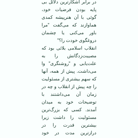
در ‏برابر آشكارترین دلائل بی
پایه بودن فرضیات خود،
گوئی با آن هنرپیشه كمدی
هماوازند كه می‌گفت ”مرا
‏باور می‌كنی یا چشمان
دروغگوی خودت را؟”
انقلاب اسلامی بلائی بود كه
مصیبت‌زدگانش را به
علت‌یابی و ”روشنگری” وا
می‌داشت. پیش از همه، ‏آنها
كه سهم بیشتری از مسئولیت
را چه پیش از انقلاب و چه در
زمان آن می‌داشتند با
توضیحات خود به ‏میدان
آمدند. کسی كه بزرگ‌ترین
مسئولیت را داشت زیرا
بیشترین قدرت را در
درازترین مدت در خود