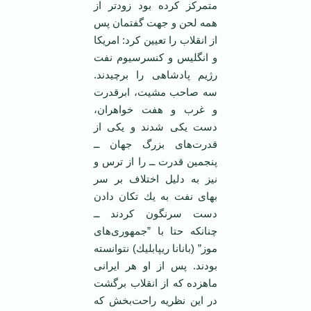
‏متمركز كرده بود زودتر از
همه لحن و جهت گفتمان پس
از انقلاب را تعیین كرد: امریكا
و انگلیس و ‏كنسرسیوم نفت
رژیم پادشاهی را برچیدند.
سه صاحب مشیت، ابرقدرت
و غرب و هفت خواهران،
دست ‏یكی شدند و یكی از
قدرت‌های بزرگ جهان ــ
پنجمین قدرت ــ را از ترس و
نیز به دلیل اختلاف بر سر
بهای ‏نفت به یك تكان دادن
دست سرنگون كردند ــ
چنانكه حتا با ”جمهوری‌های
موز” (بانانا ریپابلیك) نتوانسته
‏بودند. پس از او هر ایرانی
ماهزده كه از انقلاب برگشت
در این نظریه راحت‌بخش كه