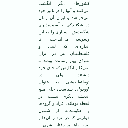
كشورهای دیگر انگشت
می‌كنند و آنها را فرمانبر خود
می‌خواهند و ایران ‏آن زمان
در شكنندگی و آسیب‌پذیری
شگفت‌ش، بسیاری را به این
وسوسه می‌انداخت؛ تا
اندازه‌ای كه لیبی ‏و
فلسطینیان نیز در ایران
نفوذی بهم رسانده بودند ــ
امریكا و انگلیس كه جای خود
داشتند. ولی در
توطئه‌اندیشی به عنوان
”وودو”ی سیاست، جای هیچ
اندیشه دیگری نیست. در
لحظه توطئه، افراد و گروه‌ها
و ‏حكومت‌ها از شمول
قوانینی كه در بقیه زمان‌ها و
بقیه جاها بر رفتار بشری و