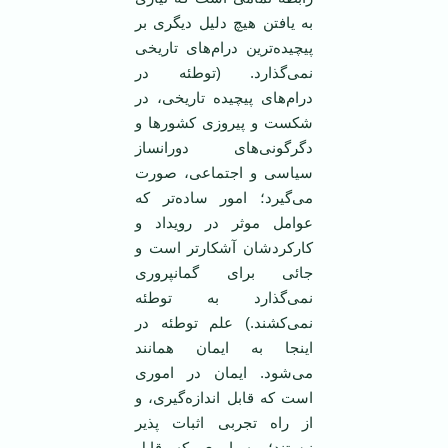
به یافتن هیچ دلیل دیگری بر
پیچیده‌ترین درام‌های تاریخی
‏نمی‌گذارد. (توطئه در
درام‌های پیچیده تاریخی، در
شكست و پیروزی كشورها و
دگرگونی‌های دورانساز
‏سیاسی و اجتماعی، صورت
می‌گیرد؛ امور ساده‌تر كه
عوامل موثر در رویداد و
كاركردشان آشكارتر ‏است و
جائی برای گمانپروری
نمی‌گذارد به توطئه
نمی‌كشند.) علم توطئه در
اینجا به ایمان همانند
می‌‏شود. ایمان در اموری
است كه قابل اندازه‌گیری، و
از راه تجربی اثبات پذیر
نیستند؛ به امری كه قابل