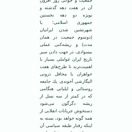
جمعیت و جوانی روز افزون
‏آن در هفت دهه گذشته و
بویژه دو دهه نخستین
جمهوری اسلامی؛ یا
شهرنشین شدن ایرانیان
(دوسوم جمعیت در ‏همان
مدت) و ریشه‌كنی عملی
بیسوادی، در جهت دادن سیر
تاریخ ایران عواملی بسیار با
اهمیت‌ترند تا ‏طرح‌های هفت
خواهران یا محافل درونی
الیگارشی آخوندی. یك جامعه
روستائی و ایلیاتی هنگامی
كه در ‏كمتر از سه نسل از
ریشه دگرگون می‌شود
دستخوش جریانات انقلابی از
همه گونه خواهد بود، بسته به
‏اینكه رفتار طبقه سیاسی آن