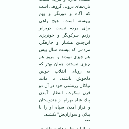
بازی‌های درونی گروهی است
كه آگاه و دورنگر و بهم
‏پیوسته است، هیچ راهی
برای مردم نیست. دربرابر
رژیم سركوبگر و خونریزی
این‌چنین هشیار و چارهگر،
مردمی كه بیست سال پیش
هم چیزی نبودند و امروز هم
چیزی نیستند، همان بهتر كه
به رویای ‏انقلاب خونین
دلخوش باشند، یا مانند
نیاکان زرتشتی خود در آن دو
قرن سكوت، انتظار ”آمدن
پیك شاه ‏بهرام از هندوستان
و فراز آمدن سپاه او را با
پیلان و سواران‌ش” بكشند.‏
‏***‏
در اثبات نظریه‌های توطئه هر