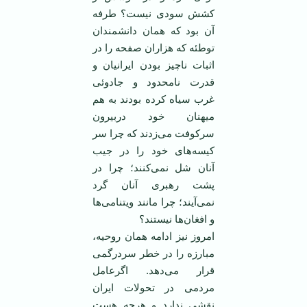
كشش سودی نیست؟ طرفه
آن بود كه همان دانشمندان
توطئه ‏كه هزاران صفحه را در
اثبات ناچیز بودن ایرانیان و
قدرت نامحدود و جادوئی
غرب سیاه كرده بودند به هم
‏میهنان خود دربیرون
سركوفت می‌زدند كه چرا سر
كیسه‌های خود را در جیب
آنان شل نمی‌كنند؛ چرا در
پشت رهبری ‏آنان گرد
نمی‌آیند؛ چرا مانند ویتنامی‌ها
و افغان‌ها نیستند؟
امروز نیز ادامه همان روحیه،
مبارزه را در خطر سردرگمی
قرار می‌دهد. اگرعامل
مردمی در ‏تحولات ایران
نقشی ندارد و هرچه هست