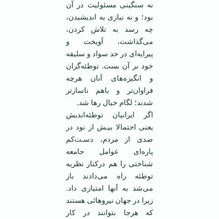
نه سنگینی ‏مسئولیت در آن
بود؛ و نه نیازی به اندیشیدن،
چه رسد به تلاش كردن،
می‌گذاشت، آویخت و
پیرایه‌ای در ‏حد سواد و سلیقه
خود بر آن بست. توطئه‌گران
و انگیزه‌های آنان هرچه
فراوان‌تر و باهم ناسازتر
شدند؛ ‏لگام خیال رها شد.
اگر ایرانیان توطئه‌اندیش
یعنی احتمالا بیـش از نود در
صدی از مردم، دسـت‌كم
پاره‌ای عوامل جامعه
‏شناختی را هم دركنار نظریه
توطئه راه می‌دادند باز
می‌شد به آنها امتیازی داد.
زیرا در جهان نیروهائی ‏هستند
كه هرجا بتوانند در كار