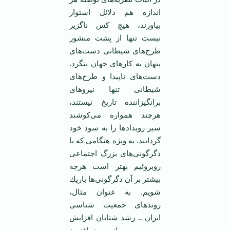
اندازه هم دلائل استوار
بیاورند، هیچ كس ناگزیر
نیست تنها از پشت ‏منشور
طرح‌های شیطانی دست‌های
پنهان به كارهای جهان بنگرد.
دست‌های ناپیدا و طرح‌های
شیطانی تنها ‏نیروهای
برانگیزاننده تاریخ نیستند،
هرچند همواره می‌كوشند
سیر رویدادها را به سود خود
گردانند.‏ به ویژه هنگامی كه با
دگرگونی‌های بزرگ اجتماعی
روبروئیم بهتر است هرچه
بیشتر بر آن دگرگونی‌ها باریك
‏شویم. به عنوان مثال،
روندهای جمعیت شناسی
ایران ــ رشد شتابان افزایش