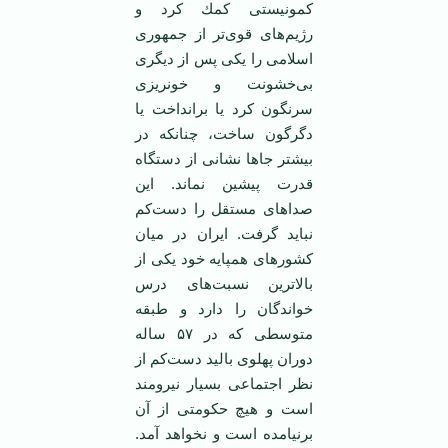
كمونیستی كمك كرد و
رژیم‌های قوی‌تر از جمهوری
اسلامی را یكی پس از دیگری
بی‌خشونت و ‏خونریزی
سرنگون كرد یا برانداخت یا
دگرگون ساخت، چنانكه در
بیشتر جاها نشانی از دستگاه
قدرت ‏پیشین نماند. این
صداهای مستقل را دست‌كم
نباید گرفت. ایران در میان
كشورهای همپایه خود یكی از
‏بالاترین نسبت‌های درس
خواندگان را دارد و طبقه
متوسطی كه در ۵٧ ساله
دوران پهلوی بالید دست‌كم ‏از
نظر اجتماعی بسیار نیرومند
است و هیچ حكومتی از آن
برنیامده است و نخواهد آمد.