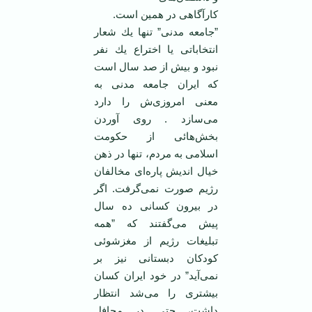
كارآگاهی در همین است.
”جامعه مدنی” تنها یك شعار
انتخاباتی یا اختراع یك نفر
نبود و بیش از صد سال است
كه ایران جامعه ‏مدنی به
معنی امروزی‌ش را دارد
می‌سازد . روی آوردن
بخش‌هائی از حكومت
اسلامی به مردم، تنها در ‏ذهن
خیال اندیش پاره‌ای مخالفان
رژیم صورت نمی‌گرفت. اگر
در بیرون كسانی ده سال
پیش می‌گفتند كه ‏‏”همه
تبلیغات رژیم از مغزشوئی
كودكان دبستانی نیز بر
نمی‌آید‏‏” در خود ایران كسان
بیشتری را می‌شد ‏انتظار
داشت، حتی در محافل