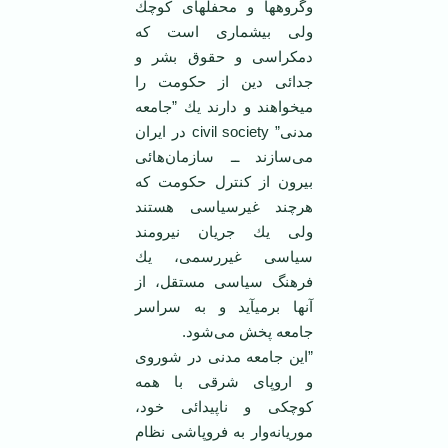
وگروهها و محفلهای كوچك
ولی بیشماری است كه
دمكراسی و حقوق بشر و
جدائی دین از ‏حكومت را
میخواهند و دارند یك ”جامعه
مدنی” ‏civil society‎‏ در ایران
می‌سازند ــ سازمان‌هائی
بیرون ‏از كنترل حكومت كه
هرچند غیرسیاسی هستند
ولی یك جریان نیرومند
سیاسی غیررسمی، یك
فرهنگ ‏سیاسی مستقل، از
آنها برمیآید و به سراسر
جامعه پخش می‌شود.‏
”این جامعه مدنی در شوروی
و اروپای شرقی با همه
كوچكی و ناپیدائی خود،
موریانه‌وار به فروپاشی ‏نظام