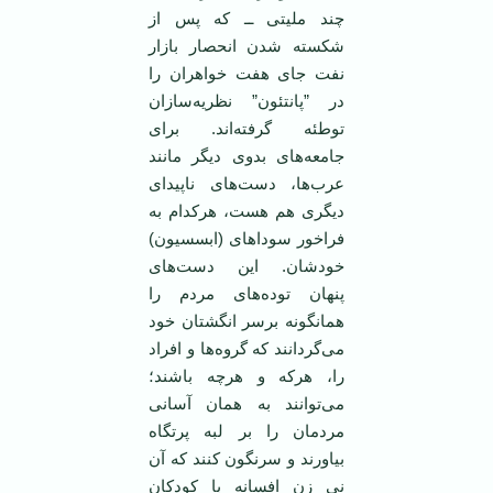
چند ملیتی ــ كه پس از
شكسته شدن انحصار بازار
نفت جای ‏هفت خواهران را
در ”پانتئون” نظریه‌سازان
توطئه گرفته‌اند. برای
جامعه‌های بدوی دیگر مانند
عرب‌ها، ‏دست‌های ناپیدای
دیگری هم هست، هركدام به
فراخور سوداهای (ابسسیون)
خودشان. ‏این دست‌های
پنهان توده‌های مردم را
همانگونه برسر انگشتان خود
می‌گردانند كه گروه‌ها و افراد
را، هركه و هرچه باشند؛
می‌توانند به همان آسانی
مردمان را بر لبه پرتگاه
بیاورند و سرنگون كنند كه آن
نی زن افسانه با كودكان