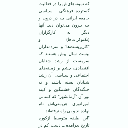
كه ‏نمونه‌های‌ش را در فعالیت
گسترده فرهنگی ـ سیاسی
جامعه ایرانی چه در درون و
چه بیرون می‌توان دید. ‏آنها
دیگر نه كارگزاران
(تكنوكرات‌ها) و
”كاریریست‌ها” و سردمداران
بیست سال پیش هستند كه
سرمست از ‏رشد شتابان
اقتصادی، چشم بر زمینه‌های
اجتماعی و سیاسی آن رشد
شتابان بسته باشند و نه
جنگندگان ‏خشمگین و كینه
توز آن ”آرمانشهر” كه كسانی
امپراتوری اهریمنی‌اش نام
نهاده‌اند و بی راه نرفته‌اند.
”این طبقه متوسط ازكوره
تاریخ بدرآمده ــ دست كم در