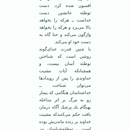
افسون شده كرد. دست
توطئه جانشین دست
خداست ــ هركه را بخواهد
بالا می‌برد و ‏هركه را بخواهد
واژگون می‌كند و حتا گاه به
دست خود او می‌کند.
با چنین قدرت خدای‌گونه
روشن است كه شناختن
توطئه آسان نیست، و
همچنانكه آیات مشیت
خداوندی را ‏پس از رویدادها
می‌توان شناخت ــ
خداشناسان هنگامی كه بیمار
رو به مرگ بر اثر مداخله
بهنگام یك پزشك ‏آگاه درمان
یافت حكم می‌كنندكه مشیت
خداوند بر زنده ماندن‌ش بوده
است ــ توطئه‌شناسان نیز