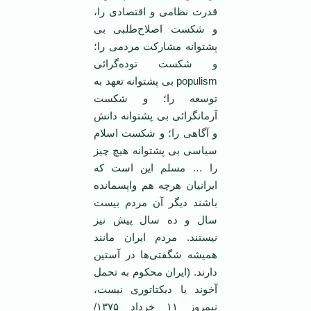
قدرت نظامی و اقتصادی را،
و شكست اصلاح‌طلبی بی
پشتوانه مشاركت مردمی را؛
و ‏شكست توده‌گرائی
populism بی پشتوانه تعهد به
توسعه را؛ و شكست
آرمانگرائی بی پشتوانه دانش
و ‏آگاهی را؛ و شكست اسلام
سیاسی بی پشتوانه هیچ چیز
را …‏ مسلم این است كه
ایرانیان هرچه هم واپسمانده
باشند دیگر آن مردم بیست
سال و ده سال پیش نیز
نیستند. ‏مردم ایران مانند
همیشه شگفتی‌ها در آستین
دارند. (ایران محكوم به تحمل
آخوند یا دیكتاتوری نیست،
‏نیمروز ١١ خرداد ١٣٧۵/