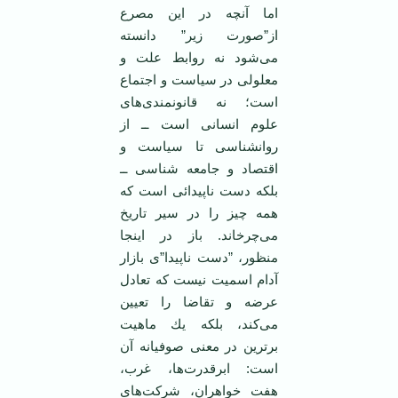
اما آنچه ‏در این مصرع
از”صورت زیر” دانسته
می‌شود نه روابط علت و
معلولی در سیاست و اجتماع
است؛ نه ‏قانونمندی‌های
علوم انسانی است ــ از
روانشناسی تا سیاست و
اقتصاد و جامعه شناسی ــ
بلكه دست ناپیدائی ‏است كه
همه چیز را در سیر تاریخ
می‌چرخاند. باز در اینجا
منظور، ”دست ناپیدا”ی بازار
آدام اسمیت ‏نیست كه تعادل
عرضه و تقاضا را تعیین
می‌كند، بلكه یك ماهیت
برترین در معنی صوفیانه آن
است: ابرقدرت‌ها، غرب،
هفت خواهران، شركت‌های