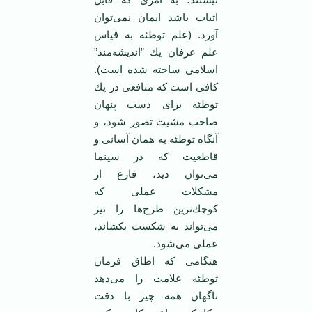
‏اثبات باشد ایمان نمی‌توان
آورد. (علم توطئه به قیاس
علم عرفان یك ”اندیشه‌مند”
اسلامی ساخته شده است).
‏كافی است كه منافعی در یك
توطئه برای دست پنهان
صاحب مشیت تصور شود، و
آنگاه توطئه به همان ‏آسانی و
قاطعیت كه در سینما
می‌توان دید، فارغ از
مشكلات عملی كه
كوچك‌ترین طرح‌ها را نیز
می‌تواند ‏به شكست بكشاند،
عملی می‌شود.
‏هنگامی كه اطاق فرمان
توطئه علامت را می‌دهد
ناگهان همه چیز با دقت