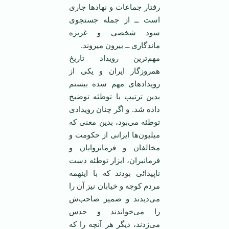
رفتار جماعات و نهادها جاری
‏است ــ از جمله جستجوی
سود شخصی و غریزه
ماندگاری ــ بیرون میروند.
مهم‌ترین رویداد تاریخ
همروزگار ایران و یكی از
رویدادهای مهم سده بیستم
بدین ترتیب با توطئه توضیح
‏داده شد. و اگر چنان رویدادی
توطئه می‌بود، بدین معنی كه
میلیون‌ها ایرانی از حكومت و
مخالفان و ‏فرمانروایان و
فرمانبران، ابزار توطئه دست
ناپیدائی بودند كه با اینهمه
مردم كوچه و خیابان نیز آن را
‏می‌دیدند و ضمیر صاحب‌ش
را می‌خواندند و حدس
می‌زدند، دیگر هر آنچه را كه