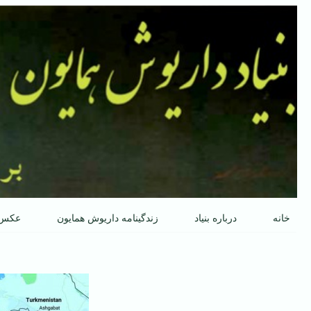
پرش
به
محتوا
خانه
درباره بنیاد
زندگینامه داریوش همایون
عکس