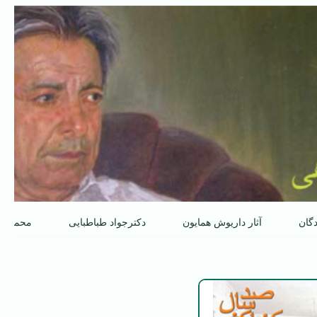
دگان
آثار داریوش همایون
دکترجواد طباطبایی
محمدعل