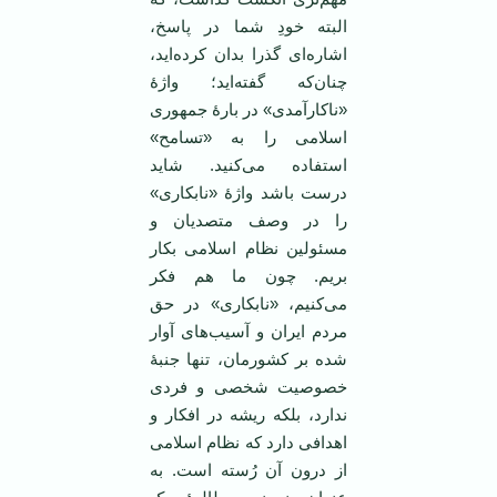
البته خودِ شما در پاسخ،
اشاره‌ای گذرا بدان کرده‌اید،
چنان‌که گفته‌اید؛ واژۀ
«ناکارآمدی» در بارۀ جمهوری
اسلامی را به «تسامح»
استفاده می‌کنید. شاید
درست باشد واژۀ «نابکاری»
را در وصف متصدیان و
مسئولین نظام اسلامی بکار
بریم. چون ما هم فکر
می‌کنیم، «نابکاری» در حق
مردم ایران و آسیب‌های آوار
شده بر کشورمان، تنها جنبۀ
خصوصیت شخصی و فردی
ندارد، بلکه ریشه در افکار و
اهدافی دارد که نظام اسلامی
از درون آن رُسته است. به