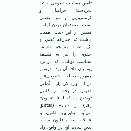
تأمین مصلحت عمومی نباشد
سردستۀ حرامیان و
فرمانروایی او نیز غصبی
است. حقوقدان بودن تُماس
قدیس از این حیث اهمیت
داشت که، چنان‌که گفتم، او
یک نظریۀ منسجم فلسفۀ
حقوق را نیز به فلسفۀ
سیاست یونانی، که در نزد
یونانیان فاقد آن بود، افزود و
مفهوم «مصلحت عمومی» را
در آن وارد کرد.(3) تُماس
قدیس در بحث از قانون
توضیح داد که لفظ «قانون»
(jus) از «داد» (justus)
می‌آید، بنابراین، قانون یا
عادلانه است یا قانون نیست.
بدین سان، او، در واقع، راه