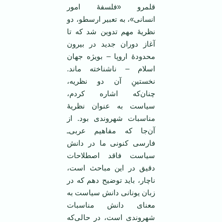
قلمرو «فلسفۀ امور
انسانی»، به تعبیر ارسطو، دو
نظریۀ مهم تدوین شد که تا
آغاز دوران جدید در بیرون
محدودۀ اروپا – بویژه جهان
اسلام – ناشناخته ماند.
نخستینِ آن دو نظریه،
چنان‌که اشاره کردم،
سیاست به عنوان نظریۀ
مناسبات شهروندی بود. از
آن‌جا که مفاهیم عربی‌ـ
فارسی کنونی ما در دانش
سیاست فاقد اصطلاحات
دقیق در این مباحث است،
ناچار، باید توضیح دهم که در
زبان یونانی دانش سیاست به
معنای دانش مناسبات
شهروندی است، در حالی‌که