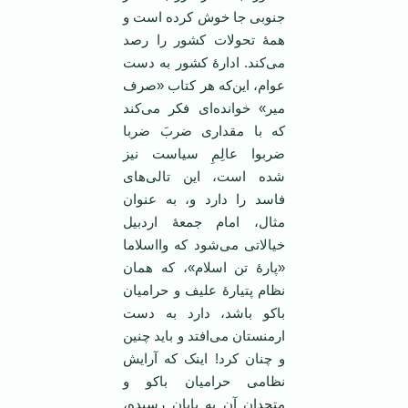
جنوبی جا خوش کرده است و
همۀ تحولات کشور را رصد
می‌کند. ادارۀ کشور به دست
عوام، این‌که هر کتاب «صرف
میر» خوانده‌ای فکر می‌کند
که با مقداری ضربَ ضربا
ضربوا عالِمِ سیاست نیز
شده است، این تالی‌های
فاسد را دارد و، به عنوان
مثال، امام جمعۀ اردبیل
خیالاتی می‌شود که وااسلاما
«پارۀ تن اسلام»، که همان
نظام پتیارۀ علیف و حرامیان
باکو باشد، دارد به دست
ارمنستان می‌افتد و باید چنین
و چنان کرد! اینک که آرایش
نظامی حرامیان باکو و
متحدان آن به پایان رسیده،