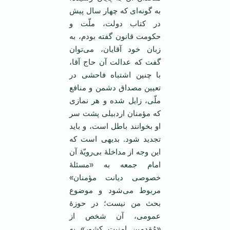
به گونه‌ای که چهار سال پیش
در کتاب دولت، ملّت و
حکومت قانون گفته بودم، به
زبان خود آقایان، می‌توان
گفت که عدالت آن حاج آقا،
با چنین اشتباه فاحشی در
تعیین مصداق دشمن و منافع
ملّی، زایل شده و هر نمازی
که مؤمنان اردبیلی پشت سر
او بخوانند باطل است، و باید
تجدید شود. بدیهی است که
این وجه از مداخلۀ بی‌رویّۀ آن
امام جمعه به «مسئلۀ
خصوصی دیانت مؤمنان»
مربوط می‌شود و موضوع
بحث من نیست؛ در حوزۀ
عمومی، آن شخص از
«مُقدِمین امنیت کشور» به