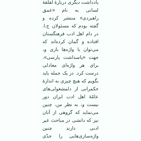
یادداشت دیگری دربارۀ لقلقۀ
لسانی به نام «عمق
راهبردی» منتشر کرده و
گفته بودم که مسئولان ج.ا.
در دام اهل ادب فرهنگستان
افتاده و گمان کرده‌اند که
می‌توان با واژه‌ها بازی و،
جهت «پاسداشت پارسی»،
برای هر واژه‌ای معادلی
درست کرد. در یک جمله باید
بگویم که هیچ چیزی به اندازۀ
حکمرانی از دلمشغولی‌های
عامّۀ اهل ادب ایران دور
نیست و، به نظر من، چنین
می‌نماید که گروهی از آنان
نیز که دانشی در مباحث غیر
ادبی دارند چنین
واژه‌سازی‌هایی را جدّی