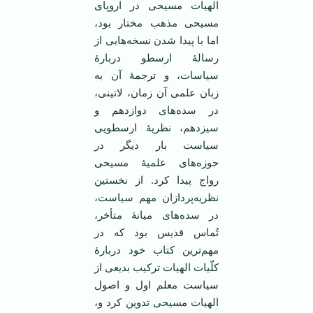
الهیات مسیحی در اروپای
مسیحی مذهب مختار بود،
اما با پیدا شدن نسخه‌هایی از
رسالۀ ارسطو دربارۀ
سیاسات، و ترجمۀ آن به
زبان علمی آن زمان، لاتینی،
در سده‌های دوازدهم و
سیزدهم، نظریۀ ارسطویی
سیاست بار دیگر در
حوزه‌های علمیۀ مسیحی
رواج پیدا کرد. از نخستین
نظریه‌پردازان مهم سیاست،
در سده‌های میانۀ متأخر،
تُماس قدیس بود که در
مهم‌ترین کتاب خود دربارۀ
کلّیات الهیات ترکیب بدیعی از
سیاست معلم اول و اصول
الهیات مسیحی تدوین کرد و،