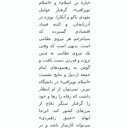
«پارۀ تن اسلام» و «اسلام
توپراقی»، گرفتار عوامل
نفوذی باکو و آنکارا، بویژه در
آذربایجان، و البته فساد
اقتصادی گسترده که
سیاه‌زخم هر نیروی نظامی
است. بدیهی است که وقتی
یک نیروی نظامی به چنین
ثروت و قدرتی دست یافت، و
گوش به رهنمودهای امام
جمعۀ اردبیل و نتایج نشست
«اسلام توپراقی» در دانشگاه
تبریز، نمی‌توان از او انتظار
داشت که رفاه را رها و خود
را گرفتار سنگر دفاع از
مرزهای کشور کند. این‌جا
ابهام «عمق راهبردی»
می‌تواند کارساز باشد و در