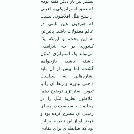
پیشتر نیز بار دیگر گفته بودم
که عمق استراتژیکی واقعیتی
از سنخ مُثُلِ افلاطونی نیست
که هم‌چون عین ثابتی در
عالم معقولات باشد. پائین‌تر،
به این بحث، و این‌که یک
کشوری در چه شرایطی
می‌تواند یک استراتژی مُدوَّن
داشته باشد، بازخواهم
گشت، اما پیش از آن باید
اشاره‌هایی به سیاست
داخلی بیاورم و ربط آن را با
تدوین استراتژی توضیح دهم.
افلاطون نظریۀ مُثُل را در
مخالفت با سیاست در معنای
زمینی آن مطرح کرده بود و
غرض او از این نظریه نیز این
بود که ضابطه‌ای برای نقادی