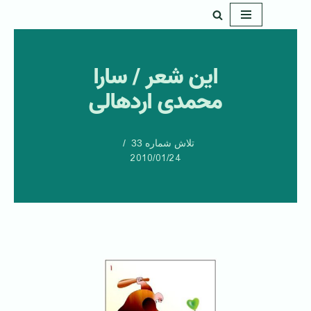
پرش
به
این شعر / سارا
محتوا
محمدی اردهالی
تلاش شماره 33
2010/01/24