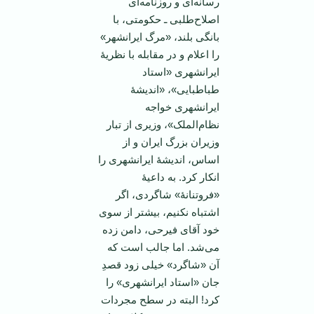
رسانه‌ای و روزنامه‌ای
اصلاح‌طلبی ـ حکومتی، با
بانگی بلند، «مرگ ایرانشهر»
را اعلام و در مقابله با نظریۀ
ایرانشهری «استاد
طباطبایی»، «اندیشۀ
ایرانشهری خواجه
نظام‌الملک»، وزیری از تبار
وزیران بزرگ ایران و از
اساس، اندیشۀ ایرانشهری را
انکار کرد. به داعیۀ
«فروتنانۀ» شاگردی، اگر
اشتباه نکنیم، بیشتر از سوی
خود آقای فیرحی، دامن زده
می‌شد. اما جالب است که
آن «شاگرد» خیلی زود قصدِ
جان «استاد ایرانشهری» را
کرد! البته در سطح مجردات