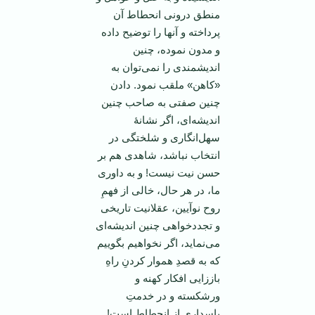
منطق درونی انحطاط آن
پرداخته و آنها را توضیح داده‌
و مدون نموده، چنین
اندیشمندی را نمی‌توان به
«کاهن» ملقب نمود. دادن
چنین صفتی به صاحب چنین
اندیشه‌ای، اگر نشانۀ
سهل‌انگاری و شلختگی در
انتخاب نباشد، شاهدی هم بر
حسن نیت نیست! و به داوری
ما، در هر حال، خالی از فهمِ
روح نوآیین، عقلانیت تاریخی
و تجددخواهی چنین اندیشه‌ای‌
می‌نماید، اگر نخواهیم بگوییم
که به قصدِ هموار کردنِ راهِ
باززایی افکار کهنه و
ورشکسته و در خدمتِ
پاسداری از انحطاط است!