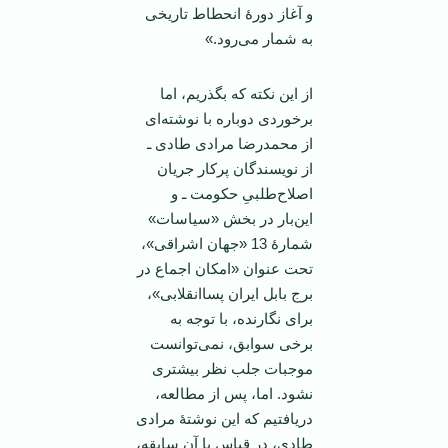
و آغاز دورۀ انحطاط تاریخی
به شمار می‌رود.»
از این نکته که بگذریم، اما
برخوردی دوباره با نوشته‌ای
از محمدرضا مرادی طادی ـ
از نویسندگان پرکار جریان
اصلاح‌طلبیِ حکومت ـ و
این‌بار در بخش «سیاسات»
شمارۀ 13 «جهان اشراقی»،
تحت عنوان «امکان اجماع در
برج بابل ایران پساانقلابی»،
برای نگارنده، با توجه به
برخی سوابق، نمی‌توانست
موجبات جلب نظر بیشتری
نشود. اما، پس از مطالعه،
دریافتیم که این نوشتۀ مرادی
طادی، در قیاس با آن سابقه،