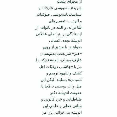
از مجرای تثبیت
شریعتنامه‌نویسی عارفانه و
سیاست‌نامه‌نویسی صوفیانه
و آلوده به تفسیرهای
شاعرانه، و البته در ناتوانی از
ایستادگی بر بنیادهای عقلانی
اندیشۀ تجدد، کسانی
بخواهند، با مشق از روی
«هنرِ» شریعت‌نامه‌‌نویسان
عارف مسلک، اندیشۀ دکتر را
نیز با «چاشنی ذوقیّات اهل
کشف و شهود ترمیم و
تتمیمی» بنمایند! لیکن این
میل و آن دوستی تا کجا با
حقیقت اندیشۀ دکتر
طباطبایی و خردِ کانونی و
مبانی عقلی و علمی این
اندیشه می‌خوانَد، این امر