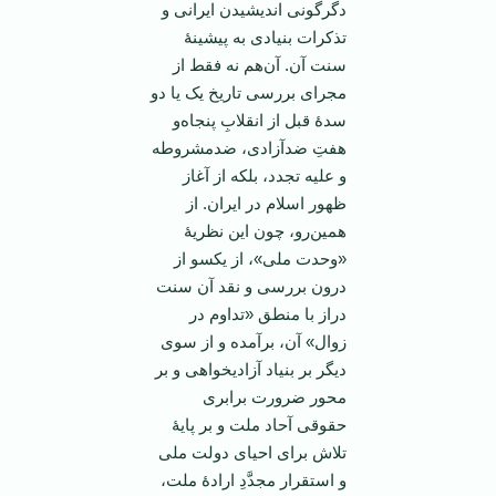
دگرگونی اندیشیدن ایرانی و
تذکرات بنیادی به پیشینۀ
سنت آن. آن‌هم نه فقط از
مجرای بررسی تاریخ یک یا دو
سدۀ قبل از انقلابِ پنجاه‌و
هفتِ ضدآزادی، ضدمشروطه
و علیه تجدد، بلکه از آغاز
ظهور اسلام در ایران. از
همین‌رو، چون این نظریۀ
«وحدت ملی»، از یکسو از
درون بررسی و نقد آن سنت
دراز با منطق «تداوم در
زوال» آن، برآمده و از سوی
دیگر بر بنیاد آزادیخواهی و بر
محور ضرورت برابری
حقوقی آحاد ملت و بر پایۀ
تلاش برای احیای دولت ملی
و استقرار مجدَّدِ ارادۀ ملت،