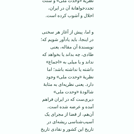
نظریۀ «وحدت ملی» و سنت
تجددخواهانۀ آن در ایران،
اخلال و آشوب کرده است.
و اما، پیش از آغاز هر سخنی
در اینجا، باید یادآور شویم که؛
نویسندۀ آن مقاله، یعنی
طادی، چه بداند یا بخواهد که
نداند و یا میلی به «اجماع»
داشته یا نداشته باشد؛ اما
نظریۀ «وحدت ملی» وجود
دارد. یعنی نظریه‌ای به مثابۀ
شالودۀ «وحدت ملی»
دیری‌ست که در ایران فراهم
آمده و عرضه شده است،
آن‌هم، از قضا از مجرای یک
آسیب‌شناسی ریشه‌ای در
تاریخ این کشور و نقادی تاریخ