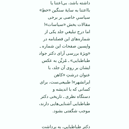
داشته باشد، بی‌اعتنا یا
بااعتنا به سایۀ سنگین «خطِ»
سیاسیِ خاصی بر برخی
مقالات بخش «سیاسات»!
اما درج تبلیغیِ جلد یکی از
شماره‌های این فصلنامه در
واپسین صفحات این شماره ـ
«ویژۀ بررسی آرای دکتر جواد
طباطبایی» ـ مُزیَّن به عکس
ایشان بر روی آن جلد، با
عنوان درشتِ «کاهن
ایرانشهر»! طبیعی‌ست، برای
کسانی که با اندیشه و
دستگاه نظری ـ تاریخی دکتر
طباطبایی آشنایی‌هایی دارند،
موجب شگفتی بشود.
دکتر طباطبایی، به برداشت