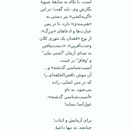
است. با نگاه به سابقۀ شیوۀ
نگارشِ وی، باید گفت؛ در این
«گربه‌کشی» نیز دستی به
«هنرمندی» دارد، تا در پس
عبارت‌ها و ادعاهای «بزرگ»،
از نوعِ «فقدان یک تئوری کلان
وحدت‌آفرین»، «دست‌نیافتن
به تمنای آرمان “آشتی ملی”
و “وفاق” در غیبت
آسیب‌شناسی گذشته» و…
آن موش ناقص‌الخلقه‌ای را
که در متن اصلی، زاده
می‌شود، به نامِ
«آسیب‌شناسی گذشته»،
غول‌آسا بنماید!
برای آزمایش و اثبات؛
چنانچه، نه تنها داعیۀ