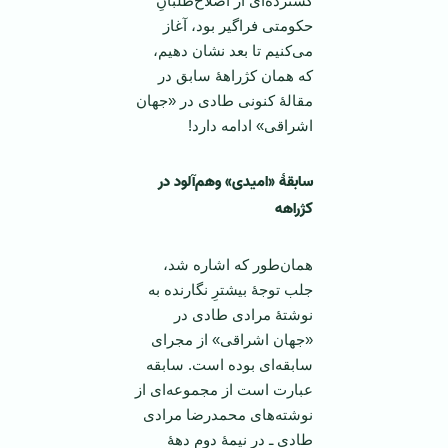
گسترده‌ای از اصلاح‌طلبانِ
حکومتی فراگیر بود، ‌آغاز
می‌کنیم تا بعد نشان دهیم،
که همان کژراهۀ سابق در
مقالۀ کنونی طادی در «جهان
اشراقی» ادامه دارد!
سابقۀ «امیدی» وهم‌آلود در
کژراهه
همان‌طور که اشاره شد،
جلب توجۀ بیشترِ نگارنده به
نوشتۀ مرادی طادی در
«جهان اشراقی» از مجرای
سابقه‌ای بوده است. سابقه
عبارت است از مجموعه‌ای از
نوشته‌های محمدرضا مرادی
طادی ـ در نیمۀ دوم دهۀ