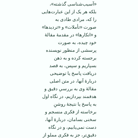
«آسیب‌شناسی گذشته»،
بلکه هر یک از این عبارت‌هایی
را که، مرادی طادی به
صورت «تأملات» و «تردیدها»
و «انکارها» در مقدمۀ مقالۀ
خود چیده، به صورت
پرسشی از منظور نویسنده
برجسته کرده و به ذهن
بسپاریم و سپس، به قصد
دریافت پاسخ یا توضیحی
دربارۀ آنها، در متن اصلی
مقالۀ وی به بررسیِ دقیق‌ و
هدفمند بپردازیم، در نگاه اول
به پاسخ یا نتیجۀ روشنِ
برخاسته از فکری منسجم و
سخنی بسامان، دربارۀ آنها،
دست نمی‌یابیم، و در نگاه
دقیق‌تر، جز به فکری مملو از