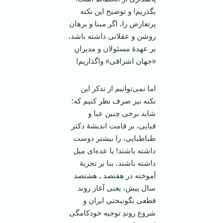
بگذریم! و توضیح این نکته
پرتعارض را، اگر مبنا و برهان
روشن و عقلانی داشته باشد،
بر عهدۀ مسئولان و مدیرانِ
«جهان اشزاقی» واگذاریم!
اما نمی‌توانیم از تذکر این
نکته نیز صرف نظر کنیم که؛
شاید برخی چنین عبا و
قبایی، بر قامت اندیشۀ دکتر
طباطبایی، را بیشتر دوست
داشته باشند! یا عده‌ای میل
داشته باشند، بنا بر تجربۀ
آموخته در هفتصد ـ هشتصد
سال پیش، یعنی آغاز روند
قطعی نگونبختی ایران و
شروع روندِ توجیه خودکامگی