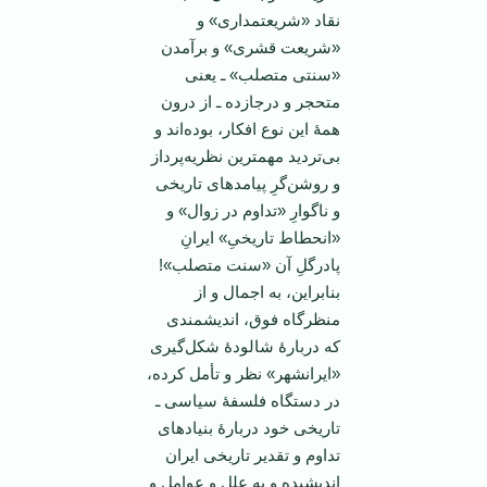
نقاد «شریعتمداری» و
«شریعت قشری» و برآمدن
«سنتی متصلب» ـ یعنی
متحجر و درجازده ـ از درون
همۀ این نوع افکار، بوده‌اند و
بی‌تردید مهمترین نظریه‌پرداز
و روشن‌گرِ پیامدهای تاریخی
و ناگوارِ «تداوم در زوال» و
«انحطاط تاریخیِ» ایرانِ
پادرگلِ آن «سنت متصلب»!
بنابراین، به اجمال و از
منظرگاه فوق، اندیشمندی
که دربارۀ شالودۀ شکل‌گیری
«ایرانشهر» نظر و تأمل کرده‌،
در دستگاه فلسفۀ سیاسی ـ
تاریخی خود دربارۀ بنیادهای
تداوم و تقدیر تاریخی ایران
اندیشیده و به علل و عوامل و