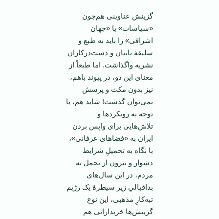
گزینش عناوینی هم‌چون
«سیاسات» یا «جهان
اشراقی» را باید به طبع و
سلیقۀ بانیان و دست‌درکاران
نشریه واگذاشت. اما طبعاً از
معنای این دو، در پیوند باهم،
نیز بدون مکث و پرسش
نمی‌توان گذشت! شاید هم، با
توجه به رویکردها و
تلاش‌هایی برای واپس بردن
ایران به «فضاهای عرفانی»،
با نگاه به تحمیلِ شرایط
دشوار و بیرون از تحمل به
مردم، در این سال‌های
بداقبالیِ زیر سیطرۀ یک رژیم
تبه‌کارِ مذهبی، این نوع
گزینش‌ها خریدارانی هم