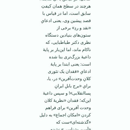
هرچند در سطح همان کیفتِ
سابق است، اما در قیاس با
قصد پیشین وی، یعنی ادعایِ
«نقد و ردِ» برخی از
ستون‌های بنیادین دستگاه
نظری دکتر طباطبایی، که
ناکام ماند، اما این‌بار بر پایۀ
داعیۀ بزرگ‌تری بنا شده
است: یعنی ابتدا بر پایۀ
ادعایِ «فقدان یک تئوری
کلانِ وحدت‌آفرین» در، یا،
برایِ «برج بابلِ ایرانِ
پساانقلابی»! و سپس داعیۀ
این‌که؛ فقدان «نظریۀ کلان
وحدت آفرین» برای فراهم
کردن «امکان اجماع» به دلیل
«گذشته‌ای»‌ست که
«آسیب‌شناسی» نشده