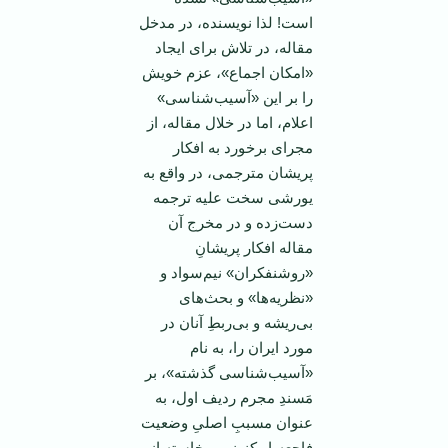
است! لذا نویسنده، در مدخل
مقاله، در تلاش برای ایجاد
«امکان اجماع»، عزم خویش
را بر این «آسیب‌شناسی»
اعلام، اما در خلال مقاله، از
مجرای برخورد به افکار
پریشان مترجمی، در واقع به
یورشی سخت علیه ترجمه
دست‌زده و در مخرج آن
مقاله افکار پریشانِ
«روشنفکران» نیم‌سواد و
«نظریه‌ها» و بحث‌های
بی‌ریشه و بی‌ربطِ آنان در
مورد ایران را، به نام
«آسیب‌شناسی گذشته»، بر
مَسندِ مجرم ردیف اول، به
عنوان مسببِ اصلیِ وضعیت
فاجعه‌بارِ کنونیِ برخاسته از