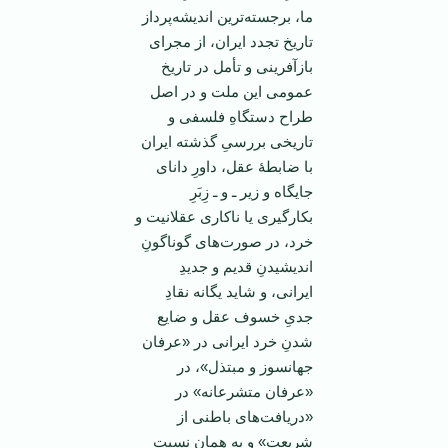
ما، برجسته‌ترین اندیشه‌پرداز
تاریخ تجدد ایران، از مجرای
بازآفرینی و تأمل در تاریخ
عمومی این ملت و در اصل
طراح دستگاهِ فلسفی و
تاریخی بررسیِ گذشته ایران
با ضابطۀ عقل، داورِ دانای
جایگاه و زیر ـ و ـ زِبَرِ
بکارگیری یا ناکاری عقلانیت و
خرد، در صورت‌های گوناگونِ
اندیشیدنِ قدیم و جدیدِ
ایرانی، و شاید یگانه نقادِ
جدیِ خسوف عقل و ضایع
شدنِ خرد ایرانی در «عرفان
جهانسوز و مبتذل»، در
«عرفان متشرعانه» در
«دریافت‌های باطنی از
شریعت» و به همان نسبت