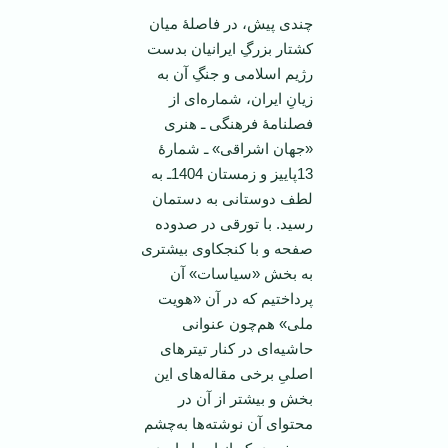
چندی پیش، در فاصلۀ میان
کشتار بزرگِ ایرانیان بدست
رژیم اسلامی و جنگِ آن به
زیانِ ایران، شماره‌ای از
فصلنامۀ فرهنگی ـ هنری
«جهان اشراقی» ـ شمارۀ
13پاییز و زمستان 1404ـ به
لطف دوستانی به دستمان
رسید. با تورقی در صدوده
صفحه و با کنجکاوی بیشتری
به بخش «سیاسات» آن
پرداختیم که در آن «هویت
ملی» هم‌چون عنوانی
حاشیه‌ای در کنار تیترهای
اصلیِ برخی مقاله‌های این
بخش و بیشتر از آن در
محتوای آن نوشته‌ها به‌چشم