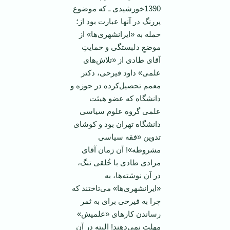
1390خورشیدی ـ که موضوع
پررنگ در آنها عبارت بود از؛
حمله به «ایرانشهری‌ها» از
موضعِ دلبستگی و حمایتِ
آقای طادی از «تلاش‌های
علمی» داود فیرحی، دکتر
معمم تحصیل‌کرده در حوزه و
دانشگاه که عضو هیئت
علمی گروه علوم سیاسی
دانشگاه تهران بود و کوشای
تدوین «فقه سیاسی
مشروطه»! آن زمان آقای
مرادی طادی با خُلقی تنگ،
در آن نوشته‌ها، به
«ایرانشهری‌ها» می‌تاختند که
چرا به فیرحی برای به ثمر
رساندن کارهای «علمیش»‌
مهلت نمی‌دهند! البته در آن