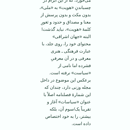
می‌خورد، که از این ابرام در
چسباندنِ «هویت» به «ملی»،
بدون مکث و بدون پرسش از
معنا و مصداق و حدود و ثغورِ
کلمۀ «هویت»، نباید گذشت!
البته «جهان اشراقی»
محتوای خود را، روی جلد، با
عبارت فرهنگی ـ هنری
معرفی و در آن معرفیِ
فشرده اما نامی از
«سیاست» نرفته است.
برعکس این موضوع در داخل
مجله وزنی دارد، چندان که
این شمارۀ فصلنامه اصلاً با
عنوان «سیاسات» آغاز و
تقریباً یک/سوم آن، بلکه
بیشتر، را به خود اختصاص
داده است.