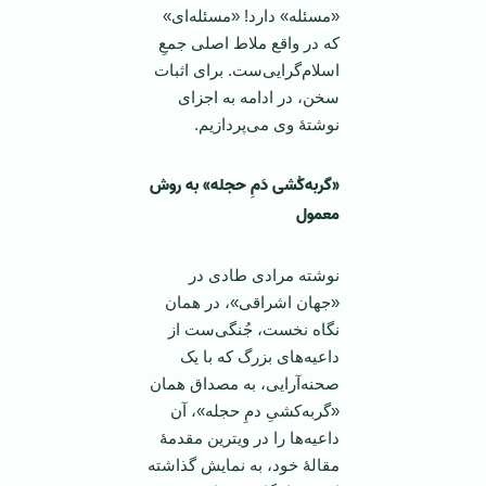
«مسئله» دارد! «مسئله‌ای»
که در واقع ملاط اصلی جمعِ
اسلام‌گرایی‌ست. برای اثبات
سخن، در ادامه به اجزای
نوشتۀ وی می‌پردازیم.
«گربه‌کُشی دَمِ حجله» به روش
معمول
نوشته مرادی طادی در
«جهان اشراقی»، در همان
نگاه نخست، جُنگی‌ست از
داعیه‌های بزرگ که با یک
صحنه‌آرایی، به مصداق همان
«گربه‌کشیِ دمِ حجله»، آن
داعیه‌ها را در ویترین مقدمۀ
مقالۀ خود، به نمایش گذاشته