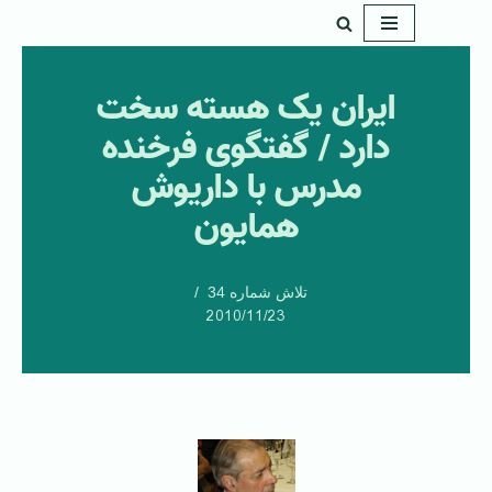
پرش
به
ایران یک هسته سخت
محتوا
دارد / گفتگوی فرخنده
مدرس با داریوش
همایون
تلاش شماره 34
2010/11/23