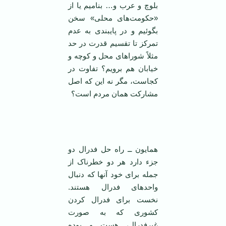
بلوچ و عرب و… بناميم يا از
«حکومت‌های محلی» سخن
بگوئيم و در پايبندی به عدم
تمرکز تا تقسيم قدرت در حد
مثلاً شوراهای محل و کوچه و
خيابان هم برويم؟ تفاوت در
کجاست، مگر نه اين که اصل
مشارکت همان مردم است؟
همایون ــ راه حل فدرال دو
جزء دارد هر دو خطرناک از
جمله برای خود آنها که دنبال
واحدهای فدرال هستند.
نخست برای فدرال کردن
کشوری که به صورت
غیرفدرال، هست و بوده