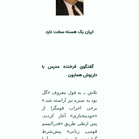
ایران یک هسته سخت دارد
گفتگوی فرخنده مدرس با
‌
داریوش همایون
‌تلاش ــ به قول معروف «گل
بود به سبزه نيز آراسته شد.»
برخی احزاب قومگرا از
«خودمختاری» آغاز کردند،
پس ازطی طريق «فدراليسم
قومی‌ـ زبانی» پيش‌شرط
گذاشتند که ‌همه به آنها