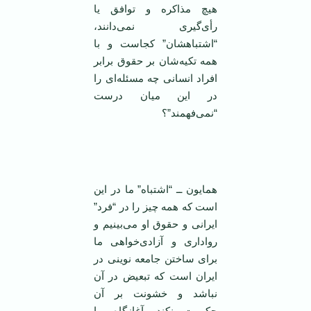
هيچ مذاکره و توافق يا
رأی‌گيری نمی‌دانند،
“اشتباهشان” کجاست و با
همه تکيه‌‌شان بر حقوق برابر
افراد انسانی چه مسئله‌ای را
در اين ميان درست
“نمی‌فهمند”؟
همایون ــ “اشتباه” ما در این
است که ‌همه چیز را در “فرد”
ایرانی و حقوق او می‌بینیم و
رواداری و آزادی‌خواهی ما
برای ساختن جامعه نوینی در
ایران است که تبعیض در آن
نباشد و خشونت بر آن
حکومت نکند. آغازگاه ما