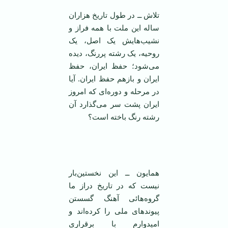
تلاش ــ در طول تاريخ هزاران
ساله اين ملت با همه فراز و
نشيب‌هايش يک اصل، يک
روحيه، يک رشته پررنگ، ديده
می‌شود؛ حفظ ايران، حفظ
ايران و بازهم حفظ ايران. آيا
در مرحله و دوره‌ای که امروز
ايران پشت سر می‌گذارد آن
رشته رنگ باخته است؟
همایون ــ این نخستین‌بار
نیست که در تاریخ دراز ما
گروه‌هائی آهنگ گسستن
پیوندهای ملی را کرده‌اند و
امیدوارم با برقراری