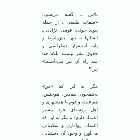
تلاش ــ گفته می‌شود:
«صفات طبيعی ـ از جمله
پيوند خونی، قومی، نژادی ـ
انسانها نه تنها پيش‌شرط و
پايه استقرار دمکراسی و
حقوق بشر نيستند بلکه حتا
سد راه آن نيز می‌باشند.»
چرا؟
مگر نه اين که «من»
به‌همخون، هم‌دين، هم‌جنس،
هم قبيله و قوم يا همشهری و
اهل روستای خود بيشتر
اعتماد دارم؟ و مگر نه اين که
اعتماد، رواداری و شکيبائی
می‌آورد و وجود آن دستيابی