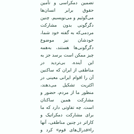
تضمين دمکراسی و تأمين
حقوق برابر انسان‌ها
می‌گوئيم و می‌نويسيم. چنين
دگرگونی بدون مشارکت
مردمی‌که به گفته خود شما،
خودشان نيز موضوع
دگرگونی‌ها هستند، به‌همه
چيز ممکن است برسد جز به
اين آينده. بی‌ترديد در
مناطقی از ايران که ساکنين
آن را اقوام ايرانی معينی در
اکثريت تشکيل می‌دهند،
منظور ما از مردم، حضور و
مشارکت همين ساکنان
است. چه تفاوتی دارد که ما
برای مشارکت دمکراتيک و
کاراتر در چنين مناطقی، آنها
را«فدرال‌های قوم» کرد و