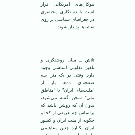
نئوکان‌های امریکائی قرار
است با دستکاری مختصری
در جغرافیای سیاسی بر روی
نقشه‌ها پدیدار شوند.
تلاش ــ ميان روشنگری و
تلقين تفاوتی اساسی وجود
دارد. وقتی در يک متن سه
صفحه‌ای ده‌ها بار از
“مليت‌های ايران” يا “مناطق
ملی” سخن گفته می‌شود،
بدون آن که روشن باشد که
براساس چه تعريفی از کجا و
چگونه از ملت ايران و کشور
ايران يکباره چنين مفاهيمی