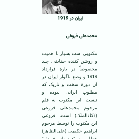
ایران در 1919
محمدعلی فروغی
مکتوبی است بسیار با اهمیت
و روشن کننده حقایقی چند
مخصوصاً در بارۀ قرارداد
1919 و وضع ناگوار ایران در
آن دورۀ سخت و تاریک که
مطلوب ایرانی نبوده و
نیست. این مکتوب به قلم
مرحوم محمدعلی فروغی
(ذکاء‌الملک) است. فروغی
این مکتوب را توسط مرحوم
ابراهیم حکیمی (علی‌الظاهر)
خطاب به “دوستان خویش”