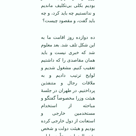
بودیم بکلی بی‌تکلیف ماندیم
و ندانستیم چه باید کرد، و چه
باید گفت، و مقصود چیست؟
ده دوازده روز اقامت ما به
این شکل تلف شد. بعد معلوم
شد که خبری نیست و باید
همان مقاصدی را که داشتیم
تعقیب کنیم. مشغول شدیم و
لوایح ترتیب دادیم و به
ملاقات رجال و متنفذین
پرداختیم. در طهران در جلسۀ
هیئت وزرا مخصوصاً گفتگو و
مباحثه از استخدام
مستخدمین خارجی و
استعانت از دول خارجی کرده
بودیم و هیئت دولت و شخص
رئیس‌الوزرا صریحاً به ما امر