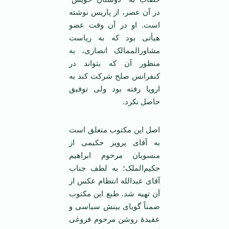
در آن عصر، از پاریس نوشته
است. او در آن وقت عضو
هیأتی بود که به ریاست
مشاورالممالک انصاری، به
منظور آن که بتواند در
کنفرانس صلح شرکت کند به
اروپا رفته بود ولی توفیق
حاصل نکرد.
اصل این مکتوب متعلق است
به آقای پرویز حکیمی از
منسوبان مرحوم ابراهیم
حکیم‌الملک؛ به لطف جناب
آقای عبدالله انتظام عکس از
آن تهیه شد. طبع این مکتوب
ضمناً گویای بینش سیاسی و
عقیدۀ روشن مرحوم فروغی