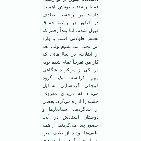
فقط رشتۀ حقوقش اهمیت
داشت. من بر حسب تصادفِ
در کنکور در رشتۀ حقوق
قبول شدم. اما بعداٌ رفتم که
بحثش طولانی است و وارد
این بحث نمی‌شوم ولی بعد
از انقلاب، در سال‌هائی که
کار من تقریباً تمام شده بود،
در یکی از مراکز دانشگاهی
مهم فرانسه، یک گروه
کوچکی گردهمآیی تشکیل
می‌داد که دریدای معروف
جلسه را اداره می‌کرد. بعضی
از شاگردها، استادیارها و
دوستانِ استادش در آنجا
حضور پیدا می‌کردند. از همه
طیف‌ها بودند از طیفِ چپِ
بسیار چپ گرفته تا آدم‌های