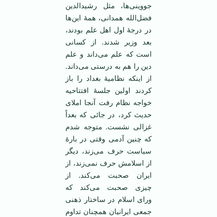
جووینی‌ها، مثل رشیدالدین
فضل‌الله همدانی، همۀ این‌ها
در درجۀ اول اهل علم بودند،
بعد وزیر شدند. از کسانی
است که علم می‌داند و علم
دین را هم به درستی می‌داند.
از اینکه نظامیۀ بغداد را باز
کردند اولین جلسۀ افتتاحیه
خواجه نظام رفت آنجا املای
حدیث کرد، در جائی که بعداً
غزالی نشست. متوجه شدم
که چنین آدمی وقتی در بارۀ
سیاست حرف می‌زند، دیگر
از اسلامش حرف نمی‌زند، از
ایران صحبت می‌کند. از
چیزی صحبت می‌کند که
ورای اسلام در ساختار ذهنی
جمعی ایرانیان همچنان تداوم