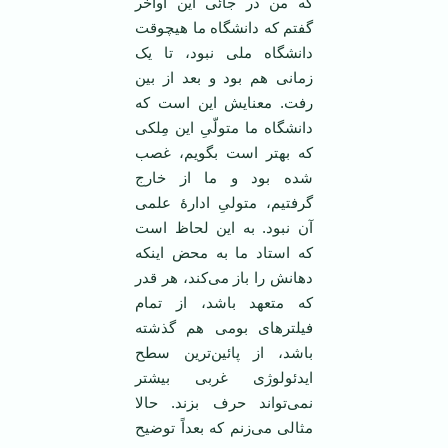
که من در جائی این اواخر
گفتم که دانشگاه ما هیچوقت
دانشگاه ملی نبود، تا یک
زمانی هم بود و بعد از بین
رفت. معنایش این است که
دانشگاه ما متولّیِ این مِلکی
که بهتر است بگویم، غصب
شده بود و ما از خارج
گرفتیم، متولیِ ادارۀ علمی
آن نبود. به این لحاظ است
که استاد ما به محض اینکه
دهانش را باز می‌کند، هر قدر
که متعهد باشد، از تمام
فیلترهای بومی هم گذشته
باشد، از پائین‌ترین سطح
ایدئولوژی غربی بیشتر
نمی‌تواند حرف بزند. حالا
مثالی می‌زنم که بعداً توضیح