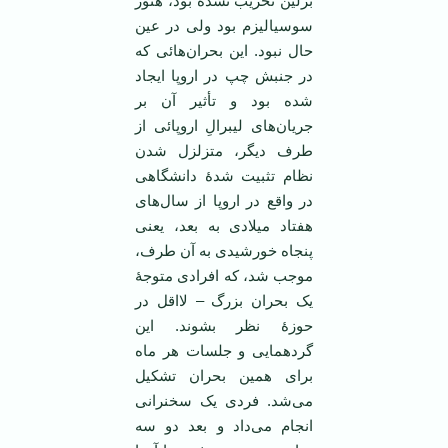
برلین تخریب نشده بود، هنوز
سوسیالیزم بود ولی در عین
حال نبود. این بحران‌هائی که
در جنبش چپ در اروپا ایجاد
شده بود و تأثیر آن بر
جریان‌های لیبرالِ اروپائی از
طرف دیگر، متزلزل شدن
نظام تثبیت شدۀ دانشگاهی
در واقع در اروپا از سال‌های
هفتاد میلادی به بعد، یعنی
پنجاه خورشیدی به آن طرف،
موجب شد، که افرادی متوجۀ
یک بحران بزرگ – لااقل در
حوزۀ نظر بشوند. این
گردهمایی و جلسات هر ماه
برای همین بحران تشکیل
می‌شد. فردی یک سخنرانی
انجام می‌داد و بعد دو سه