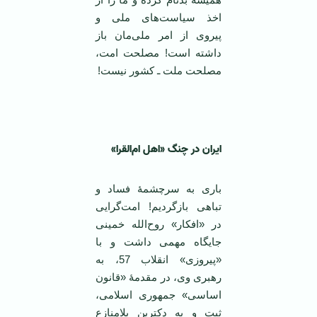
اخذ سیاست‌های ملی و
پیروی از امر ملی‌مان باز
داشته است! مصلحت امت،
مصلحت ملت ـ کشور نیست!
‌ ‌
ایران در چنگ «اهل ام‌القرا»
باری به سرچشمۀ فساد و
تباهی بازگردیم! امت‌گرایی
در «افکار» روح‌الله خمینی
جایگاه مهمی داشت و با
«پیروزی» انقلاب 57، به
رهبری وی، در مقدمۀ «قانون
اساسی» جمهوری اسلامی،
ثبت و به دکترین بلامنازع