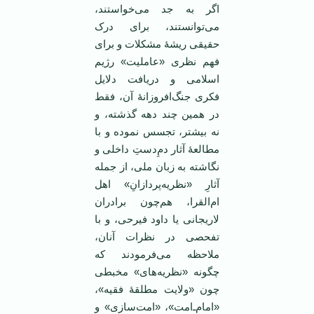
اگر به جد می‌خواستند،
می‌توانستند، برای درک
حقیقی ریشۀ مشکلات و برای
فهم نظری «عاملیت» رژیم
اسلامی و دریافت دلایل
فکری جنگ‌افروزانۀ آن، فقط
در همین چند دهه‌ گذشته، و
نه بیشتر، تجسس نموده و با
مطالعۀ آثار دمِ‌دستِ داخلی و
نگاشته به زبان ملی، از جمله
آثارِ «نظریه‌پردازانِ» اهل
ام‌القرا، هم‌چون برادران
لاریجانی‌ یا داود فیرحی، و با
تفحصی در نظرات آنان،
ملاحظه می‌فرمودند که
چگونه «نظریه‌های» مخبطی
چون «ولایت مطلقۀ فقیه»،
«امام‌ـ‌امت»، «امت‌سازی» و