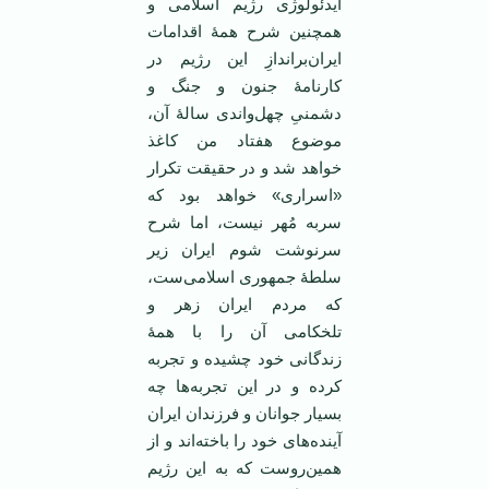
ایدئولوژی رژیم اسلامی و
همچنین شرح همۀ اقدامات
ایران‌براندازِ این رژیم در
کارنامۀ جنون و جنگ و
دشمنیِ چهل‌واندی سالۀ آن،
موضوع هفتاد من کاغذ
خواهد شد و در حقیقت تکرار
«اسراری» خواهد بود که
سربه مُهر نیست، اما شرح
سرنوشت شوم ایران زیر
سلطۀ جمهوری اسلامی‌ست،
که مردم ایران زهر و
تلخکامی آن را با همۀ
زندگانی خود چشیده و تجربه
کرده و در این تجربه‌ها چه
بسیار جوانان و فرزندان ایران
آینده‌های خود را باخته‌اند و از
همین‌روست که به این رژیم