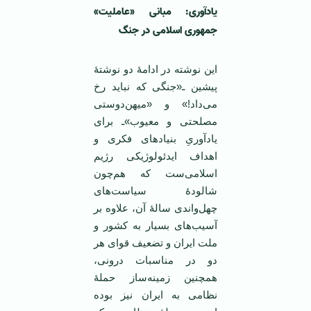
یادآوری: مبانی «عاملیت»
جمهوری اسلامی در جنگ
این نوشته در ادامۀ دو نوشتۀ
پیشین ـ«جنگی که نباید رخ
می‌داد!» و «میهن‌دوستی
مصلحتی و معیوب»ـ برای
یادآوریِ بنیادهای فکری و
اهداف‌ ایدئولوژیکی رژیم
اسلامی‌ست که هم‌چون
شالودۀ سیاست‌های
چهل‌واندی سالۀ آن، علاوه بر
آسیب‌های بسیار به کشور و
ملت ایران و تضعیف قوای هر
دو در مناسبات درونی،
همچنین زمینه‌ساز حملۀ
نظامی به ایران نیز بوده‌