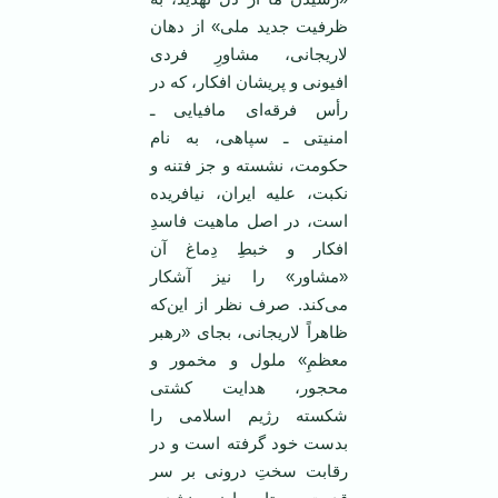
ظرفیت جدید ملی» از دهان
لاریجانی، مشاورِ فردی
افیونی و پریشان افکار، که در
رأس فرقه‌ای مافیایی ـ
امنیتی ـ سپاهی، به نام
حکومت، نشسته و جز فتنه و
نکبت، علیه ایران، نیافریده
است، در اصل ماهیت فاسدِ
افکار و خبطِ دِماغ آن
«مشاور» را نیز آشکار
می‌کند. صرف نظر از این‌که
ظاهراً لاریجانی، بجای «رهبر
معظمِ» ملول و مخمور و
محجور، هدایت کشتی
شکسته رژیم اسلامی را
بدست خود گرفته است و در
رقابت سختِ درونی بر سر