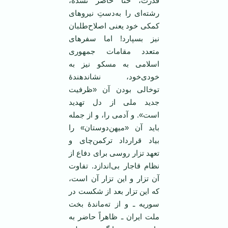
قدرت، حتا حاضر نشده،
رشته‌ای را به‌دستِ نیروهای
کمکی خود یعنی اصلاح‌طلبان
نیز بسپارد! اما سفرهای
متعدد مقامات جمهوری
اسلامی به مسکو نیز به
خودی‌خود، نشاندهندۀ
توخالی بودن آن «ظرفیت
جدید ملی از دل تهدید
است». و آدمی را، و از جمله
باید آن «میهن‌دوستان» را
بیاد قرارداد ترکمن‌چای و
تعهد تزار روسی برای دفاع از
نظام قاجار بی‌اندازد. تفاوت
آن تزار و این تزار آن است،
که این تزار بعد از شکست در
سوریه ـ و از ته‌ماندۀ بخت
ملت ایران ـ ظاهراً حاضر به