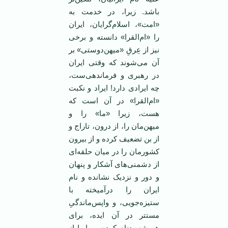
باشد. زیرا، در خدمت به
«امت»، اسلام‌گرایان، ایران
را «ام‌القرا» دانسته و برخی
نیز از عِرقِ «میهن‌دوستی» بر
آن ‌می‌شوند که وقتی ایران
در رهبری و فرماندهی‌ست،
چه ایرادی دارد! ایراد و نکبت
«ام‌القرا» در آن است که
هست، زیرا «ما» را و
میهن‌مان را، از درون، تاراج و
از بن تضعیف کرده و از بیرون
کشورمان را در میان حلقه‌ای
از دشمنی‌های آشکار و پنهان
و دور و نزدیک نشانده و نام
ایران را درآمیخته با
ستیزه‌جویی، و واپس‌ماندگیِ
مستتر در آن ایده، برای
همیشه بدنام کرده و ما را از