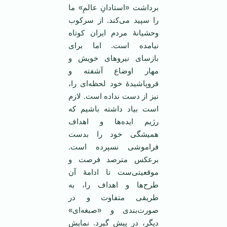
برداشت «استادانِ عالمِ» ما
را سپید می‌کند. از سرکوب
وحشیانۀ مردم ایران کوتاه
نیامده است. اما برای
بازسای نیروهای خویش و
مهار اوضاع آشفته و
فروپاشیدۀ خود لحظه‌ای را،
نیز از دست نداده است. لازم
است بیاد داشته باشیم که
رژیم ایده‌ها و اهداف
همیشگی خود را بدست
فراموشی نسپرده است.
برعکس مترصد فرصت و
موقعیتی‌ست تا ادامۀ آن
طرح‌ها و اهداف را، به
طریقی متفاوت و در
صورت‌بندی و «صبغه‌ای»
دیگر، در پیش گیرد. نمایشِ