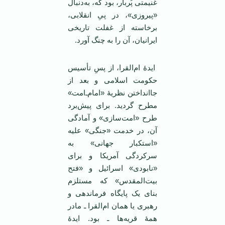
غنیمتی پُربار، بود که، به‌دنبال
«پیروزی»، در پیِ انقلابی،
برخاسته از غفلت تاریخی
ایرانیان، آن را به چنگ آورد.
ایدۀ ام‌القرا، از پسِ تأسیس
حکومت اسلامی و بعد از
جاانداختن نظریۀ «امام‌ـ‌امت»
مطرح گردید. برای پیش‌برد
طرح «امت‌سازی» و آمادگی
آن، در خدمت «جنگی» علیه
«استکبار جهانی» به
سرکردگی آمریکا و برای
«نابودی» اسرائیل و «فتح
بیت‌المقدس» که مستلزم
بنای یک پایگاه فرماندهی و
رهبری یا همان ام‌القرا ـ مادر
همۀ قریه‌ها ـ بود. ایدۀ