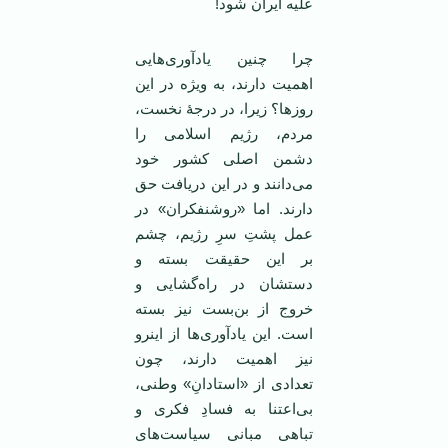
علیه ایران شود!
چرا چنین یادآوری‌ها‌یی
اهمیت دارند، به ویژه در این
روزها؟ زیرا، در درجۀ نخست،
مردم، رژیم اسلامی را
دشمن اصلی کشور خود
می‌دانند و در این دریافت حق
دارند. اما «روشنفکران» در
عمل پشتِ سرِ رژیم، چشم
بر این حقیقت بسته و
دستشان در راه‌گشایی و
خروج از بن‌بست نیز بسته
است. این یادآوری‌ها از اینرو
نیز اهمیت دارند، چون
تعدادی از «استادانِ» وطنی،
بی‌اعتنا به فسادِ فکری و
تباهی مبانی سیاست‌های