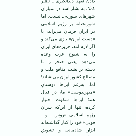
دادن تعهد دندانگیری ـ نظیر
کمک به بشار اسد در بمباران
شهرهای سوریه ـ نیست. اما
شوربختانه بر رژیم اسلامی
در ایران فرمان می‌راند، با
«دست ایران» بازی می‌کند و
اگر لازم آمد، جزیره‌های ایران
را به شیوخ عرب وعده
می‌دهد، یعنی خنجر را تا
دسته بر پشت منافع ملت و
مصالح کشور ایران می‌نشاند!
اما، به‌رغم این‌ها دوستانِ
«میهن‌دوست» ما، در قبال
همۀ این‌ها سکوت اختیار
کرده، تنها از این‌که سران
رژیم اسلامی «روس ـ و ـ
فوبی» خود را کنار گذاشته‌اند
ابزار شادمانی و تشویق