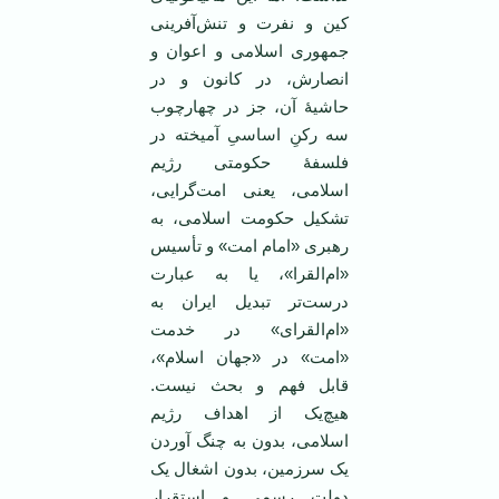
کین‌ و نفرت و تنش‌آفرینی
جمهوری اسلامی و اعوان و
انصارش، در کانون و در
حاشیۀ آن، جز در چهارچوب
سه رکنِ اساسیِ آمیخته در
فلسفۀ حکومتی رژیم
اسلامی، یعنی امت‌گرایی،
تشکیل حکومت اسلامی، به
رهبری «امام امت» و تأسیس
«ام‌القرا»، یا به عبارت
درست‌تر تبدیل ایران به
«ام‌القرای» در خدمت
«امت» در «جهان اسلام»،
قابل فهم و بحث نیست.
هیچ‌یک از اهداف رژیم
اسلامی، بدون به چنگ آوردن
یک سرزمین، بدون اشغال یک
دولت رسمی و استقرار