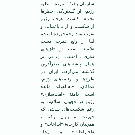
سازمان‌نیافتۀ مردم علیه
رژیم، از گستردگی خطرها
نخواهد کاست. هرچند رژیم
از شکست و از بی‌اعتنایی و
نفرت مرد زخم‌خورده است،
اما از ولع قدرت دست
نشُسته است. در اتاق‌های
فکری ـ امنیتی‌ آن، در، بَر
همان پاشنه‌های خطرآفرینِ
گذشته می‌گردد. ایران در
طرح‌ها و برنامه‌های رژیم،
کماکان، «ام‌القرا» مانده
است. دامنۀ «امت‌سازی»
رژیم در «جهان اسلام»، به
رغم شکست‌های سختی که
خورده، اما پایان نیافته و
همچنان کارخانۀ «ابداعات» و
«اختراعات» و ایجاد