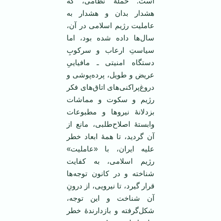
است‌. حملۀ نظامی، که
هشدار بدان و هشدار به
عاملیت رژیم اسلامی در آن،
سال‌ها داده شده بود، اما
سیاستِ ارعاب و سرکوبِ
دستگاه امنیتی ـ مافیاییِ
عریض و طویل، پرده‌پوشی و
دروغ‌پراکنی‌های اتاق‌های فکر
رژیم و سکوت و مماشات
بزدلانۀ نیروها و مطبوعات
وابستۀ اصلاح‌طلبی، مانع از
آن گردید، تا همۀ ابعاد خطر
علیه ایران، با «عاملیت»
رژیم اسلامی، به کفایت
شناخته و در کانون توجه‌ها
قرار گیرد، تا نیرویی، از درونِ
آن شناخت و این توجه،
شکل‌گرفته و بازدارندۀ خطر