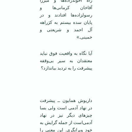
راه آخوندزاده‌ها و میرزا
آقاخان کرمانی‌ها و
رسولزاده‌ها افتادند و در
پایان سده بیستم به کژراهه
آل احمد و شریعتی و
خمینی.»
آیا نگاه به واقعیت فوق نباید
معتقدان به سیر بی‌وقفه
پیشرفت را به تردید بیاندازد؟
‌ ‌
داریوش همایون ــ پیشرفت
در نهاد آدمی ‌است ولی بسا
چیزهای دیگر نیز در نهاد
آدمی‌است از جمله گرایش به
خود ویرانگری. این معنی را