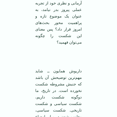
آرمانی و نظری خود از تجربه
عملی پیروز بدر نیامد، به
عنوان یک موضوع تازه و
پراهمیت محور بحث‌های
امروز قرار داد؟ پس معنای
این شکست را چگونه
می‌توان فهمید؟
‌ ‌
داریوش همایون ــ شاید
مهم‌ترین توضیحش آن باشد
که جنبش مشروطه شکست
نخورده است. در تاریخ، ما
دوگونه شکست داریم،
شکست سیاسی و شکست
تاریخی. شکست سیاسی،
مغلوب شدن در برابر اوضاع