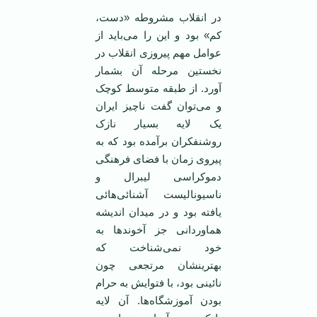
در انقلاب مشروطه «دست،
کم» بود و این را می‌باید از
عوامل مهم پیروزی انقلاب در
نخستین مرحله آن بشمار
آورد. از طبقه متوسط کوچک
و می‌توان گفت ناچیز ایران
یک لایه بسیار نازک
روشنفکران برآمده بود که به
پیروی زمان با فضای فرهنگی
دموکراسی لیبرال و
ناسیونالیست آشنائی‌هائی
یافته بود و در میدان اندیشه
هماوردانی جز آخوند‌ها به
خود نمی‌شناخت که
بهترینشان مرتجعی چون
نائینی بود، با فتوایش به حرام
بودن آموزشگاه‌ها. آن لایه