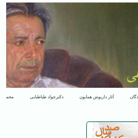
دگان
آثار داریوش همایون
دکترجواد طباطبایی
محمدعل