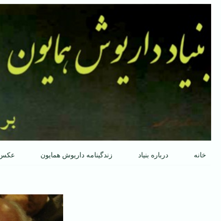
پرش
به
محتوا
خانه
درباره بنیاد
زندگینامه داریوش همایون
عکس