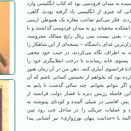
یده به میدان فرودسی بود که کتاب انگلیسی وارد
نی که چیزی از انگلیسی یاد گرفته بودند، گاهی،
زدند. فکر می‌کنم صاحب مغازه یک هموطن ارمنی
دانشکده مخفیانه رو به میدان فردوسی گذاشتند و با
 – یعنی بیست سی ریال رایج ممالک محروسه،
ان‌ترین غذای دانشگاه – نسخه‌ای از این شاهکار را
که به اطراف نگاه می‌کردند، در جیب خود مخفی
 پستوی خانه رساندند تا درخت انقلابیگری خود را
ۀ فرانسوی آبیاری کنند. ذهن من در آن زمان هنوز
رده بود که بخواهم از نخستین کسانی باشم که آن
 اگر بتوانم بخوانم. چند سالی گذشت تا پایم به
ین فاصله رژیس دبره با فشار دولت فرانسه از
پس اقامتی در شیلی آلینده و کودتای پینوشته به
د و عملیات چریکی را در ساحل چپ رود سِن
لبته با «جذابیت پنهان بورژوازی» نیز آشنایی پیدا