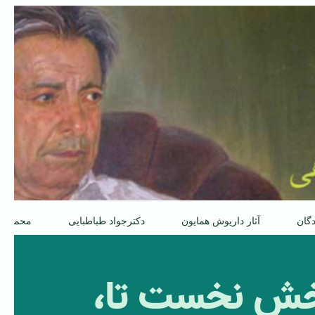
دگان
آثار داریوش همایون
دکترجواد طباطبایی
محمدعل
 بخش نخست تا،