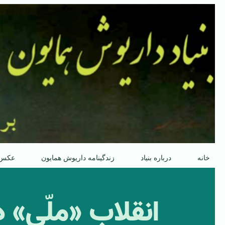
پرش
به
محتوا
خانه
درباره بنیاد
زندگینامه داریوش همایون
عکس
انقلابِ «ملّی»