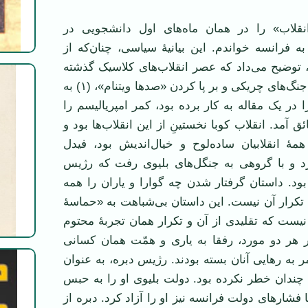
نقلاب» را در همان ماه‌های اول دانشجویی در
ه فرانسه خواندم. این بیانیۀ سیاسی، چنان‌که از
، توضیح می‌داد که عصر انقلاب‌های کلاسیک گذشته
است و می‌توان با جنگ‌های چریکی و بر پا کردن «صدها ویتنام‌»، (۱) به
 در یک مقاله به کار برده بود، کمر امپریالیسم را
آمد. انقلاب کوبا نخستینِ از این انقلاب‌ها بود و
همۀ انقلابیان ساده‌لوح و خیال‌اندیش بود، فیدل
د و با گروهی به جنگل‌های بلیوی رفت که رژیس
 بود. داستان گرفتار شدن چه گوارا و یاران را همه
به تکرار آن نیست. این داستان بی‌شباهت به «حماسۀ
یست که تقلیدی از آن و تکرار همان تجربۀ محتوم
هر دو مورد، رفقا به یاری و همّت همان کسانی
ر به رهایی آنان بسته بودند. رژیس دبره، به عنوان
چندان خطر نکرده بود. دولت بلیوی او را به حبس
 فشارهای دولت فرانسه نیز او را آزاد کرد. دبره از