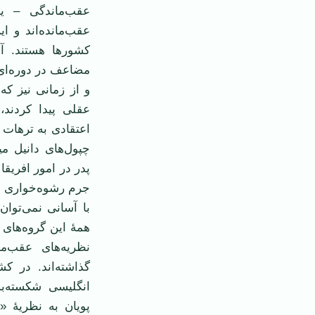
عقب‌ماندگی – یا
عقب‌مانده‌اند و ا
کشورها هستند. آم
مضاعف در دوره‌ای 
و از زمانی نیز که
عقلی پیدا کردند،
اعتقادی به ترهات 
چپول‌های دانیل م
پدر در امور افریقا
جرم رشوه‌خواری مح
با آسانی نمی‌توا
همۀ این گروه‌های 
نظریه‌های عقب‌م
گذاشته‌اند. در کش
انگلیسی شکسته‌بس
پویان به نظریۀ «م