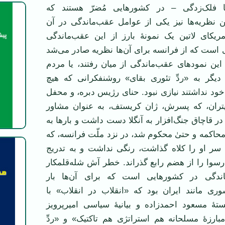
 فلک‌زدگی – در کشورهایی مُضرّ هستند که
ین نظریه‌ها نیز یکی از عوامل عقب‌ماندگی در آن
ریکای لاتین یک نمونۀ بارز از این عقب‌ماندگی
است که از فرانسه برای آن‌ها نظریه صادر می‌شد
 این نمودهای عقب‌ماندگی از میان رفتند، یا مردم
 دیگر به «ردِّ تئوری بقای» روشنفکرانی که هیچ
خود نداشتند نیازی نبود. حنای رژیس دبره، و محفل
یتران، که پسرش، ژان کریستف، به عنوان مشاور
 در قاچاق جنگ‌افزار به آنگلا دست داشت و بارها به
اکمه و حتیٰ محکوم شد، در نزد ملّت فرانسه، که
ن سر او را کلاه گذاشت، رنگی نداشت و به تدریج
رسوا را از هضم رابع گذراند. خطر آش شله‌قلمکار
اندگی در کشورهایی است که برای آن‌ها بار
وری مانند ایران بود که «انقلاب در انقلاب» با
تۀ مسعود احمدزاده و بیانیۀ سیاسی امیرپرویز
بارزۀ مسلحانه هم استراتژی هم تاکتیک» و «ردِّ