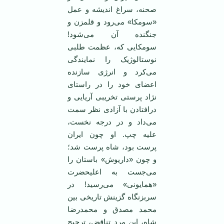
صحنه، سراغ اندیشه و عمل
«سومکا» می‌رود و قلمزن و
جنگنده آن می‌شود!
سومکایی که، عظمت طلبی
نوستالوژیک را نمایندگی
می‌کرد و انرژی سازنده
اعضای خود را در راستای
‌نژاد پرستی تخریبی آریایی و
درافتادن با آزادی نظر سمت
می‌داد و در درجه نخست،
علیه چپ. او چون ایران
پرست بود، شاه پرست شد؛
و چون «داریوش» باستان را
می‌جست به اعلیحضرت
«همایونی» می‌رسید! در
سربزنگاه گزینش تاریخی بین
محمد مصدق و محمدرضا
شاه، این مرد تناقض، ترجیح