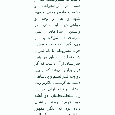
همه در آزادیخواهی و
حکومت قانون معنی و فهم
شود و نه در وجه نو
خواهی‌اش. او حتی در
واپسین سال‌های عمر،
سرسختانه می‌کوشید و
می‌جنگید تا که حزب خویش ـ
حزب مشروطه، با نام لیبرال
شناخته آید! و به باور من همه
چیز نشان از آن داشت که اگر
قرار براین می‌شد که او بین
دو وجه لیبرالیسم و پادشاهی
دست به گزینشی ناگزیر زند،
انتخاب او قطعاً اولی بود. این
را، سلطنت‌طلبان دو آتشه
خوب فهمیده بودند. او نشان
داده بود که دیگر مقهور
سلطنت نمی‌شود و اگر لازم