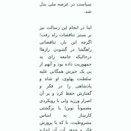
سیاست در عرصه ملی بدل
شد.
اما در انجام این رسالت نیز
بر بستر تناقضات راه رفت؛
اگرچه این بار، تناقضاتی
راهگشا در گشودن راز‌ها!
درحالیکه جامعه رای به
جمهوریت داده بود و آنهم از
پی یک خیزش همگانی علیه
سلطنت پهلوی، او شاه و
پادشاهی را در فکر و
گفتارش حفظ کرد و بر آن
اصرار ورزید ولی با رویکردی
مضموناً نوین! با برگشتی
کارساز به اساس
مشروطیت، تا که با پرورش
فکر و جوهر آن، آن اندازه