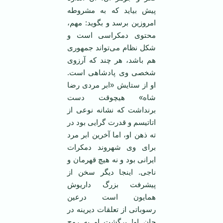
پیش بیاید که به مشروطه
امروزین برسد و بگوید: مهم،
محتوی دمکراسی است و
شکل نظام می‌تواند جمهوری
هم باشد، هر چند که آرزوی
شخصی وی پادشاهی است.
او از ستایش «ابر مردی رضا
شاه» هیچوقت دست
برنداشت که نشانه نوعی از
اتاتیسم و قدرت گرایی بود در
ته ذهن او، اما آخرین ابر مرد
برای وی شهروند دمکرات
ایرانی بود و نه هیچ قهرمان و
ناجی. اینجا دیگر سخن از
پیشرفت بزرگ داریوش
همایون است درعین
رسوباتی از تعلقات دیرینه در
جان او! برگشت او به روح