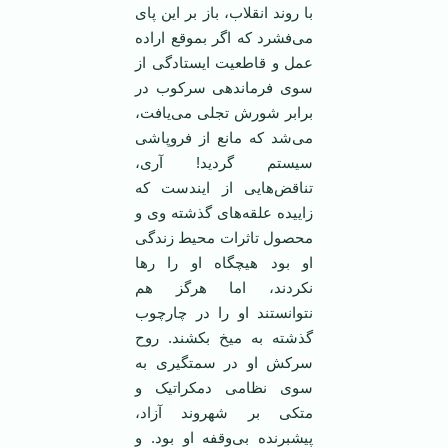
با روند انقلاب، باز بر این پای
می‌فشرد که اگر بموقع اراده
عمل و قاطعیت ایستادگی از
سوی فرماندهی سرکوب در
برابر شورش تجلی می‌یافت،
می‌شد که مانع از فروپاشی
سیستم گردید! آری،
تناقض‌هایی از ایندست که
زاییده علقه‌های گذشته وی و
محصول تاثرات محیط زندگی
او بود هیچگاه او را‌‌ رها
نکردند، اما هرگز هم
نتوانستند او را در چارچوب
گذشته به میخ بکشند. روح
سرکش او در سمتگیری به
سوی نظامی دمکراتیک و
متکی بر شهروند آزاد،
پیشبرنده بی‌وقفه او بود. و