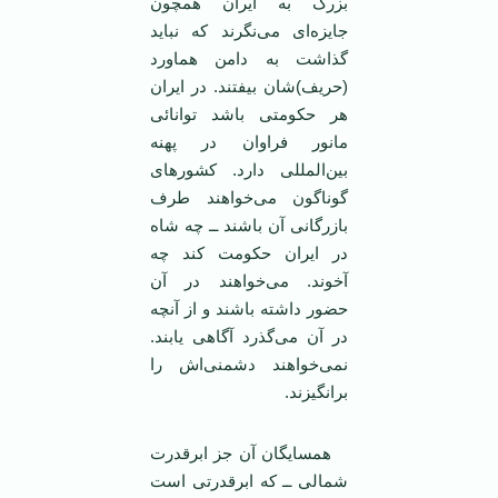
بزرگ به ایران همچون
جایزه‌ای می‌نگرند که نباید
گذاشت به دامن هماورد
(حریف)‌شان بیفتند. در ایران
هر حکومتی باشد توانائی
مانور فراوان در پهنه
بین‌المللی دارد. کشورهای
گوناگون می‌خواهند طرف
بازرگانی آن باشند ــ چه شاه
در ایران حکومت کند چه
آخوند. می‌خواهند در آن
حضور داشته باشند و از آنچه
در آن می‌گذرد آگاهی یابند.
نمی‌خواهند دشمنی‌اش را
برانگیزند.
همسایگان آن جز ابر‌قدرت
شمالی ــ که ابر‌قدرتی است