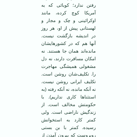
رفتن ندارد؛ کوبائی که به
آمریکا کوچ کرده، مانند
اوکرائینی و چک و مجار و
لهستانی پیش از او، هر روز
در اندیشه بازگشت نیست.
آنها هم که در کشورهایشان
مانده‌اند همان جا هستند. نه
امکان مسافرت دارند، نه دل
مشغولی همیشگی مهاجرت
را. تکلیف‌شان روشن است.
تکلیف ایرانی روشن نیست.
نه آنکه مانده، نه آنکه رفته (به
استثناها کاری نداریم). با
حکومتش مخالف است. از
زندگیش ناراضی است. ولی
کمتر کارد به استخوانش
رسیده. کمتر با بن بستی
روبروست که بیرون آمدن از