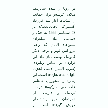
در اروپا از سده شانزدهم
میلادی کوشش برای حمایت
از اقلیّت‌ها آغاز شد. قرارداد
اُگسبورگ (Augsbourg) در
29 سپتامبر 1555 به جنگ و
دشمنی میان شاهزاده
نشین‌های آلمان، که برخی
پیرو آئین لوتر و برخی دیگر
کاتولیک بودند، پایان داد. این
قرارداد بر اساس زبانزدی
(ضرب المثل) لاتینی (cujus
regio, ejus religio) است. این
زبانزد را دینورزان «الناس
علی دین ملوکهم» ترجمه
کرده‌اند و فارسی آن
«مردمان دین پادشاهان
خویش گیرند» است. بر