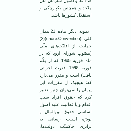
هدف‌ها و اصول سازمان ملل
متّحد و همچنین یکپارچگی و
استقلال کشورها باشد.
نمونه دیگر ماده 21 پیمان
کلی (Conventionـcadre)(2)
حمایت از اقلیّت‌های ملّی
(مصّوب شورای اروپا که در
ماه فوریه 1995 که از یکّم
فوریه 1998 قدرت اجرائی
یافت) است و مقرر می‌دارد
که: هیچیک از مقررات این
پیمان را نمی‌توان چنین تعبیر
کرد که حقوق افراد سبب
اقدام و یا فعالیت علیه اصول
اساسی حقوق بین‌الملل و
بویژه آسیب رسانی به
برابری حاکمیِّت دولت‌ها،