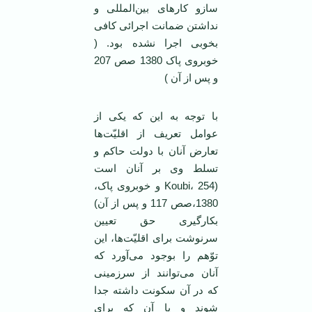
سازو کارهای بین‌المللی و
نداشتن ضمانت اجرائی کافی
بخوبی اجرا نشده بود. (
خوبروی پاک 1380 صص 207
و پس از آن )
با توجه به این که یکی از
عوامل تعریف از اقلیّت‌ها
تعارض آنان با دولت حاکم و
تسلط وی بر آنان است
(Koubi، 254 و خوبروی پاک،
1380،صص 117 و پس از آن)
بکارگیری حق تعیین
سرنوشت برای اقلیّت‌ها، این
توّهم را بوجود می‌آورد که
آنان می‌توانند از سرزمینی
که در آن سکونت داشته جدا
شوند و یا آن که برای