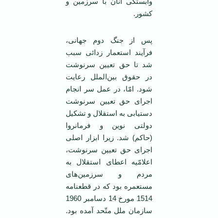
وابستگی آنان با سرزمین و
کشور.
پس از جنگ دوم جهانی،
فرآیند استعمار زدائی سبب
شد تا حق تعیین سرنوشت
در حقوق بین‌الملل رعایت
شود. امّا، در عمل سر انجام
اجرای حق تعیین سرنوشت
دستیابی به استقلال و تشکیل
دولتی نوین و فرمانروا
(حاکم) شد. زیرا ابزار اصلی
اجرای حق تعیین سرنوشت،
اعلامّیه اعطای استقلال به
مردم و سرزمین‌های
مستعمره بود که در قطعنامه
1514 مورخ 14 دسامبر 1960
سازمان ملل متّحد آمده بود.