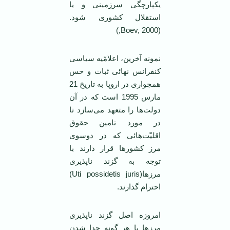
یکپارچگی سرزمینی و یا
استقلال کشوری شود.
(Boev, 2000,)
نمونه آخرین، اعلامّیه سیاسی
کنفرانس نهائی ثبات و حس
همجواری در اروپا به تاریخ 21
مارس 1995 است که در آن
دولت‌ها را متعهد می‌سازد تا
در مورد تامین حقوق
اقلیّت‌هائی که در دوسوی
مرز کشورها قرار دارند با
توجه به گزند ناپذیری
مرزها(Uti possidetis juris)
احترام گذارند.
امروزه اصل گزند ناپذیری
مرزها با هر گونه جدا شدن