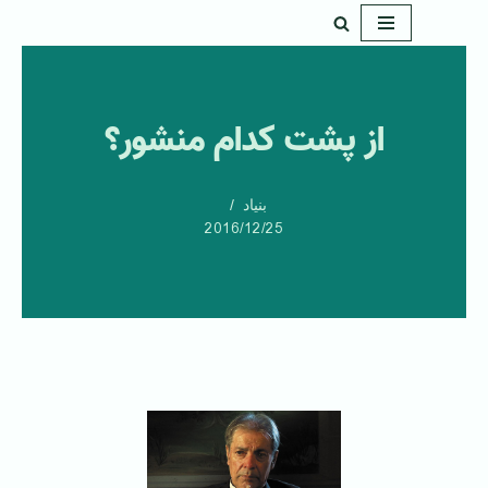
پرش
به
محتوا
از پشت کدام منشور؟
بنیاد
2016/12/25
‌ ‌