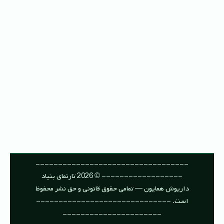
----------------------------------
------------------ © 2026 تارنمای بنیاد
داریوش همایون — تمامی حقوق قانونی و حق نشر محفوظ
است. ------------------------------
----------------------