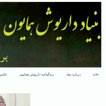
پرش
به
محتوا
خانه
درباره بنیاد
زندگینامه داریوش همایون
عکس