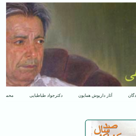
دگان
آثار داریوش همایون
دکترجواد طباطبایی
محمدعل