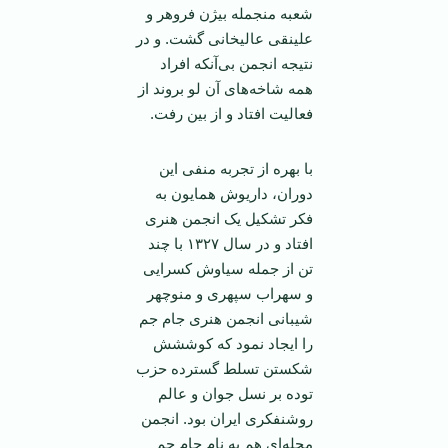
شعبه منجمله بیژن فروهر و
علینقی عالیخانی گشت. و در
نتیجه انجمن بی‌آنکه افراد
همه شاخه‌های آن لو بروند از
فعالیت افتاد و از بین رفت.
با بهره از تجربه منفی این
دوران، داریوش همایون به
فکر تشکیل یک انجمن هنری
افتاد و در سال ۱۳۲۷ با چند
تن از جمله سیاوش کسرایی
و سهراب سپهری و منوچهر
شیبانی انجمن هنری جام جم
را ایجاد نمود که کوششش
شکستن تسلط گسترده حزب
توده بر نسل جوان و عالم
روشنفکری ایران بود. انجمن
مجله‌ای هم به نام جام جم