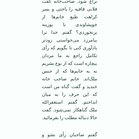
نزاع شود. صاحب‌خانه گفت
فلانی قافیه را باختی و بسر
کراهت طبع خانم‌ها از
خویشاوندی با بوزینه
برنخوردی؟ گفتم خدا ترا
بیامرزد می‌خواستی زود‌تر
یادآوری کنی تا بگویم که رأی
تکامل راجع به ما مردان
بیچاره است که از نوع بشریم
نه به خانم‌ها که از جنس
ملک‌اند. خانم صاحب خانه
خندید و گفت گناه من است
که این حرف را به میان
انداختم. گفتم استغفرالله
ملک گناهکار نمی‌شود. گفت
حالا دنباله مطلب را بفرمائید.
گفتم صاحبان رأی نشو و