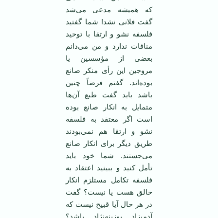
که همیشه مدعی می‌شد
گفت فلانی نشد! شما گفتید
فلسفه نشو و ارتقا با توحید
منافات ندارد و من می‌دانم
بعضی از مؤسسین یا
مروجین این رأی منکر صانع
بوده‌اند. گفتم فرضاً چنین
باشد باید گفت طبع آن‌ها
متمایل به انکار صانع بوده
است اگر معتقد به فلسفه
نشو و ارتقا هم نمی‌بودند
طریق دیگر برای انکار صانع
می‌جستند. شما خود باید
تأمل کنید و ببینید اعتقاد به
فلسفه تکامل مستلزم انکار
خالق هست یا نیست؟ گفت
در هر حال آیا قبیح نیست که
آدمیزاد بوزینه‌نژاد باشد؟