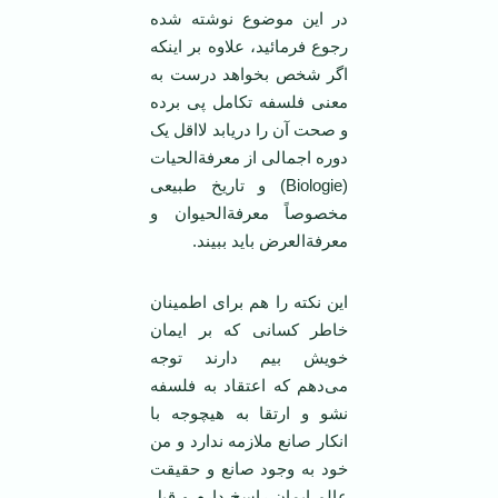
در این موضوع نوشته شده
رجوع فرمائید، علاوه بر اینکه
اگر شخص بخواهد درست به
معنی فلسفه تکامل پی برده
و صحت آن را دریابد لااقل یک
دوره اجمالی از معرفة‌الحیات
(Biologie) و تاریخ طبیعی
مخصوصاً معرفةالحیوان و
معرفة‌العرض باید ببیند.
این نکته را هم برای اطمینان
خاطر کسانی که بر ایمان
خویش بیم دارند توجه
می‌دهم که اعتقاد به فلسفه
نشو و ارتقا به هیچوجه با
انکار صانع ملازمه ندارد و من
خود به وجود صانع و حقیقت
عالم ایمان راسخ دارم و قبل