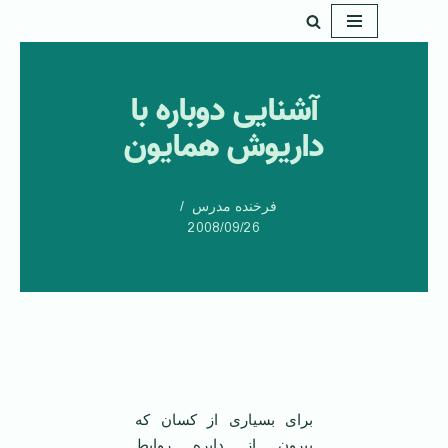
پرش
به
آشنایی دوباره با
محتوا
داریوش همایون
فرخنده مدرس
2008/09/26
برای بسیاری از کسان که
بیرون از دایره روابط