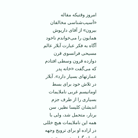
امروز وقتیکه مقاله
«آسیب‌شناسی مخالفان
بیرون» از آقای داریوش
همایون را می‌خواندم ناخود
آگاه به فکر عبارت آبلار عالم
مسیحی فرانسوی قرن
دوازده قرون وسطی افتادم
که می‌گفت «خانه پدر
عمارتهای بسیار دارد». آبلار
در تلاش خود برای بسط
اومانیسم غربی ناملایمات
بسیاری را از طرف جزم
اندیشان کلیسا نظیر، سن
برنار، متحمل شد، ولی با
همه این ناملایمات هیچ خللی
در اراده او برای ترویج وجهه
انسان گرایی دین، بوجود