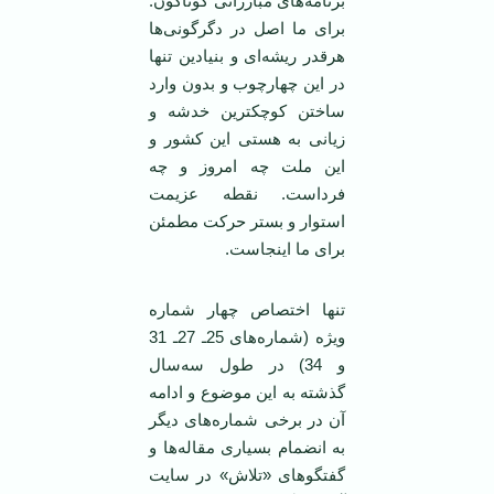
برنامه‌های مبارزاتی گوناگون.
برای ما اصل در دگرگونی‌ها
هرقدر ريشه‌ای و بنيادين تنها
در اين چهارچوب و بدون وارد
ساختن کوچکترين خدشه و
زيانی به هستی اين کشور و
اين ملت چه امروز و چه
فرداست. نقطه عزيمت
استوار و بستر حرکت مطمئن
برای ما اينجاست.
تنها اختصاص چهار شماره
ويژه (شماره‌های 25ـ 27ـ 31
و 34) در طول سه‌سال
گذشته به اين موضوع و ادامه
آن در برخی شماره‌های ديگر
به انضمام بسياری مقاله‌ها و
گفتگوهای «تلاش» در سايت