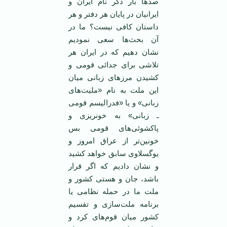
صدها بار ذکر نام ايران و
ايرانيان در پايان هر دفتر و هر
داستان کافی نيست؟ ما در
آن بحث‌ها سعی نموديم
نشان دهيم که در ايران هر
تلاشی برای جدائی قومی و
کشيدن مرزهای زبانی ميان
اين ملت به نام «مليت‌های
زبانی» و يا «فدراليسم قومی
ـ زبانی» به خونريزی و
پاکشوئی‌های قومی بس
خونين‌تر از عراق امروز و
يوگسلاوی سابق خواهد کشيد
و نشان داديم که اگر قرار
باشد، جان و هستی کشور و
ملت ما در حمله نظامی يا
برنامه ملت‌سازی و تقسيم
کشور ميان قوم‌های کرد و