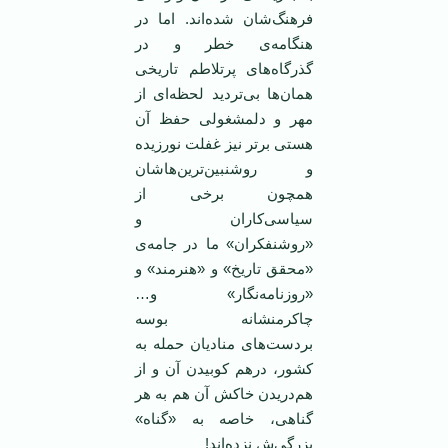
فرهنگ‌شان شده‌اند. اما در
هنگامه‌ی خطر و در
گذرگاه‌های پرتلاطم تاريخی
همان‌ها بی‌ترديد لحظه‌ای از
مهر و دلمشغولی حفظ آن
هستی برتر نيز غفلت نورزيده
و روشنبين‌ترين‌هاشان
همچون برخی از
سياسی‌کاران و
«روشنفکران» ما در جامه‌ی
«محقق تاريخ» و «هنرمند» و
«روزنامه‌نگار» و…
چاکرمنشانه بوسه
بردست‌های مناديان حمله به
کشور، درهم‌ کوبيدن آن و از
هم‌دريدن خاکش آن هم به هر
گناهی، خاصه به «گناه»
بزرگی‌ش نزده‌اند!