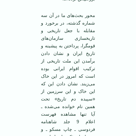
محور بحث‌های ما در آن سه
شماره گذشته، در برخورد و
مقابله با جعل تاريخی و
تاريخسازی سازمان‌های
قومگرا، پرداختن به پيشينه و
تاريخ ايران و نشان دادن
برآمدن اين ملت تاريخی از
ترکيب اقوام ايرانی بوده
است که امروز در اين خاک
می‌زيند. نشان دادن اين که
اين خاک و اين سرزمين از
«سپيده دم تاريخ» تحت
همين نام خوانده می‌شده ـ
آيا تنها مشاهده فهرست
اعلام 9 جلد شاهنامه
فردوسی ـ چاپ مسکو ـ و