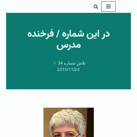
پرش
به
در اين شماره / فرخنده
محتوا
مدرس
تلاش شماره 34
2010/11/24