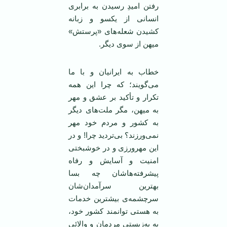
رفتن اميدِ رسيدن به برابری
انسانی از يکسو و زبانه
کشيدن شعله‌های «پرستش»
ميهن از سوی ديگر.
خطاب به ايرانيان و با ما
می‌گويند؛ که چرا اين همه
تکرار و تأکيد بر عشق و مهر
به ميهن، مگر ملت‌های ديگر
به کشور و مردم خود مهر
نمی‌ورزند؟ بی‌ترديد چرا! و در
اين مهرورزی و در خوشبختی
امنيت و آسايش و رفاه
پيشرفته‌هاشان چه بسا
بهترين‌ سرآمدان‌شان
سرچشمه‌ی بيشترين خدمات
به هستی توانمند کشور خود،
به به‌زيستی مردمان و والائی