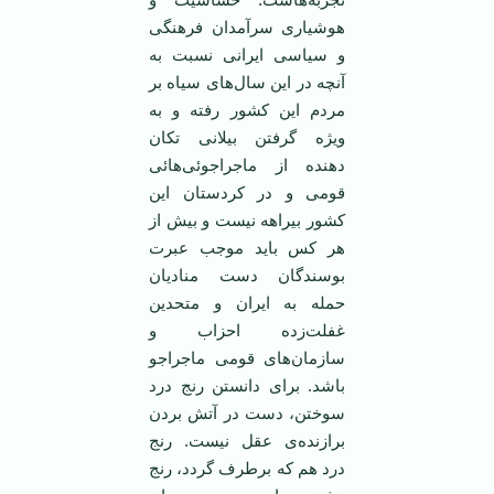
هوشياری سرآمدان فرهنگی
و سياسی ايرانی نسبت به
آنچه در اين سال‌های سياه بر
مردم اين کشور رفته و به
ويژه گرفتن بيلانی تکان
دهنده از ماجراجوئی‌هائی
قومی و در کردستان اين
کشور بيراهه نيست و بيش از
هر کس بايد موجب عبرت
بوسندگان دست مناديان
حمله به ايران و متحدين
غفلت‌زده احزاب و
سازمان‌های قومی ماجراجو
باشد. برای دانستن رنج درد
سوختن، دست در آتش بردن
برازنده‌ی عقل نيست. رنج
درد هم که برطرف گردد، رنج