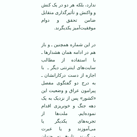
ندارد، بلکه هر دو در يک کنش
و واکنش و تأثيرگذاری متقابل
ضامن تحقق و دوام
موفقيت‌آميز يکديگرند.
در اين شماره همچنين ـ و باز
هم در ادامه همان هشدارها ـ
با استفاده از مطالب
سايت‌های اينترنتی ديگر ـ با
اجازه از دست‌ درکارانشان ـ
به درج دو گفتگوی مفصل
پيرامون عراق و وضعيت اين
«کشور» پس از نزديک به يک
دهه جنگ و خونريزی اقدام
نموده‌ايم. ملت‌ها از
تجربه‌های يکديگر يا
می‌آموزند و يا عبرت
می‌گيرند. تاريخ نه چندان