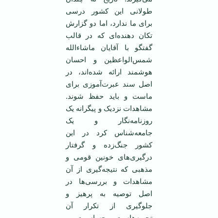
طولانی اين کشور درسی
برای ما ندارد، اما دو گزارش
تکان دهنده‌ای که در قالب
گفتگو با آقايان ماشاءالله
شمس‌الواعظين و احسان
هوشمند ارائه شده‌اند، در
اصل سند عبرت‌آموزی برای
ماست و بايد حفظ شوند.
مشاهدات نزديک و پيگرانه يک
روزنامه‌نگار و يک
جامعه‌شناس کرد در اين
کشور جنگ‌زده و گرفتار
درگيری‌های خونين قومی و
مذهبی که نتيجه‌گيری از آن
مشاهدات و بررسی‌ها در
اصل توصيه به پرهيز و
جلو‌گيری از تکرار آن
تجربه‌هاست. حساسيت و