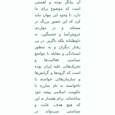
آن بيانگر توجه و اهميتی
است که موضوع برای ما
دارد. با وجود اين پنهان نبايد
کرد که اين حضور پررنگ در
مسئله، و در مواردی
خروش‌‌آسا و خشمگين‌، نه
داوطلبانه بلکه ناگزير، در پی
رفتار ديگران و به منظور
ايستادگی و مقابله با مواضع
سياسی، فعاليت‌ها و
تحريک‌هائی عليه ايران بوده
است که گروه‌ها و گرايش‌ها
و سازمان‌هائی خواسته يا
ناخواسته به نام مبارزه با
حکومت اسلامی پيشه خود
ساخته‌اند. برای هشدار به اين
که هيچ هدف، غايت و
سياستی نمی‌تواند در