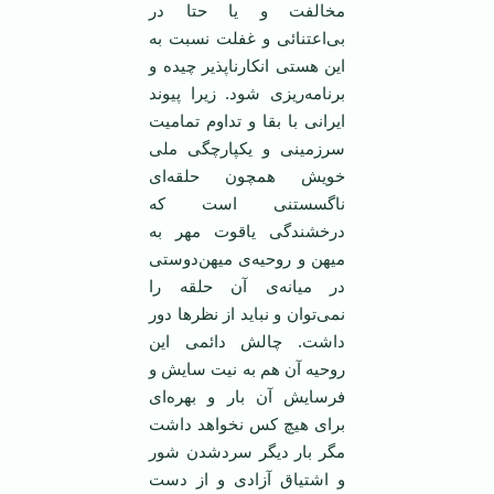
مخالفت و يا حتا در
بی‌اعتنائی و غفلت نسبت به
اين هستی انکارناپذير چيده و
برنامه‌ريزی شود. زيرا پيوند
ايرانی با بقا و تداوم تماميت
سرزمينی و يکپارچگی ملی
خويش همچون حلقه‌ای
ناگسستنی است که
درخشندگی ياقوت مهر به
ميهن و روحيه‌ی ميهن‌دوستی
در ميانه‌ی آن حلقه را
نمی‌توان و نبايد از نظرها دور
داشت. چالش دائمی اين
روحيه آن هم به نيت سايش و
فرسايش آن بار و بهره‌ای
برای هيچ کس نخواهد داشت
مگر بار ديگر سردشدن شور
و اشتياق آزادی و از دست